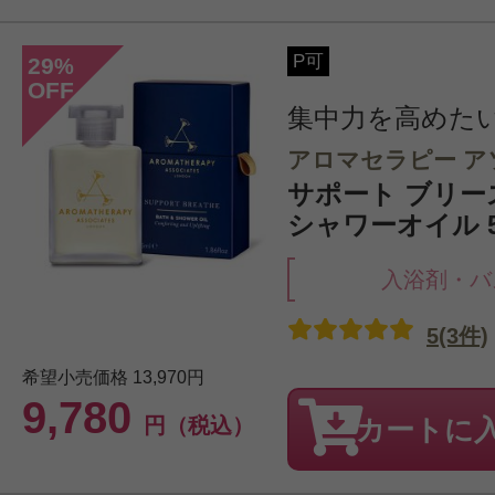
P可
29
%
OFF
集中力を高めた
アロマセラピー ア
サポート ブリー
シャワーオイル 5
入浴剤・バ
5(3件)
希望小売価格
13,970円
9,780
円（税込）
カートに