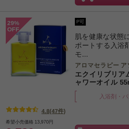
P可
29
%
OFF
肌を健康な状態
ポートする入浴
モ...
アロマセラピー ア
エクイリブリア
ャワーオイル 55
入浴剤・バ
4.8(47件)
希望小売価格
13,970円