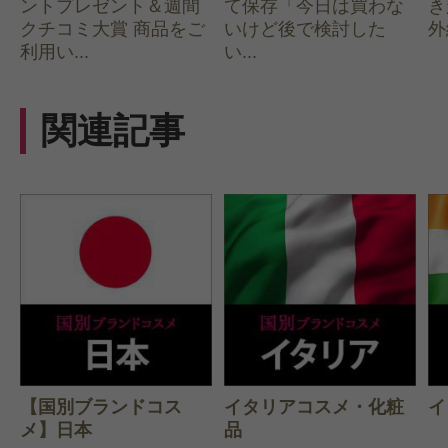
ントプレゼント＆週間
て保存「今日は買わな
き
クチコミ大賞 商品をご
いけど後で検討した
外
利用い...
い...
関連記事
【国別ブランドコス
イタリアコスメ・化粧
イ
メ】日本
品