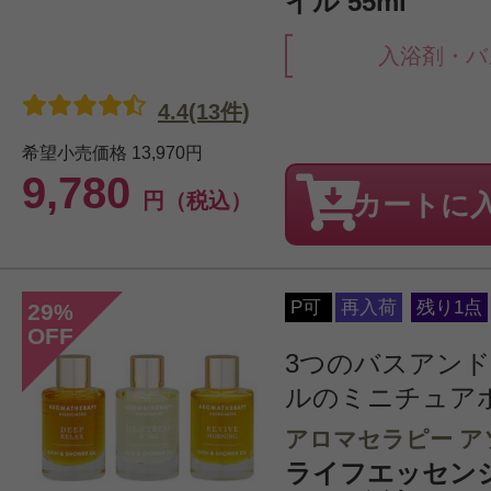
イル 55ml
入浴剤・バ
4.4(13件)
希望小売価格
13,970円
9,780
円（税込）
カートに
P可
再入荷
残り1点
29
%
OFF
3つのバスアン
ルのミニチュア
アロマセラピー ア
ライフエッセンシ