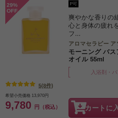
P可
29
%
OFF
爽やかな香りの
心と身体の疲れ
フ...
アロマセラピー ア
モーニング バ
オイル 55ml
入浴剤・バ
5(8件)
希望小売価格
13,970円
9,780
円（税込）
カートに