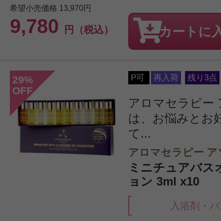
希望小売価格
13,970円
9,780
円（税込）
カートに
P可
再入荷
残り3点
29
%
OFF
アロマセラピー
は、お悩みとお
て...
アロマセラピー ア
ミニチュアバス
ョン 3ml x10
入浴剤・バ