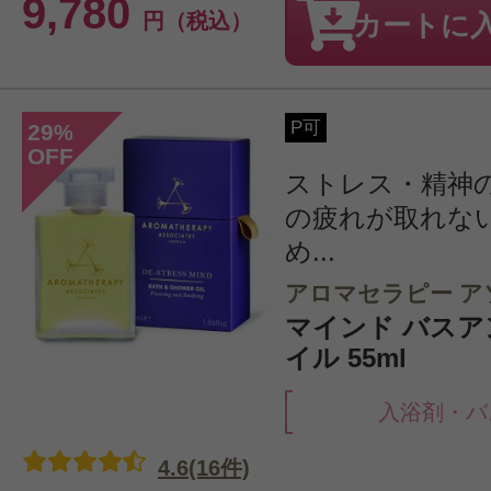
9,780
円（税込）
カートに
P可
29
%
OFF
ストレス・精神
の疲れが取れな
め...
アロマセラピー ア
マインド バス
イル 55ml
入浴剤・バ
4.6(16件)