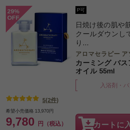
P可
29
%
OFF
日焼け後の肌や
クールダウンし
り...
アロマセラピー ア
カーミング バ
オイル 55ml
入浴剤・バ
5(2件)
希望小売価格
13,970円
9,780
円（税込）
カートに