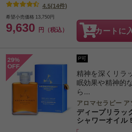
4.5(14件)
希望小売価格
13,750円
9,630
円（税込）
カートに
P可
29
%
OFF
精神を深くリラ
眠効果や精神的
ら...
アロマセラピー ア
ディープリラッ
シャワーオイル 5