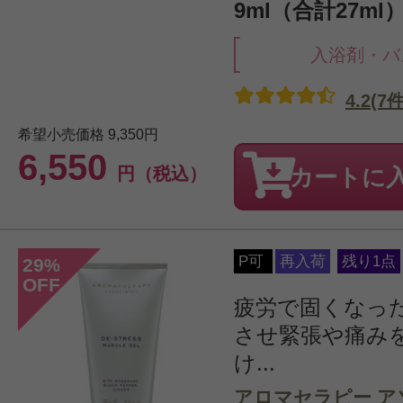
9ml（合計27ml
入浴剤・バ
4.2(7件
希望小売価格
9,350円
6,550
円（税込）
カートに
P可
再入荷
残り1点
29
%
OFF
疲労で固くなっ
させ緊張や痛み
け...
アロマセラピー ア