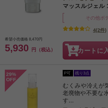
マッスルジェル 1
その他ボ
4(2件)
希望小売価格
8,470円
5,930
円（税込）
カートに
P可
残り3点
29
%
OFF
むくみや冷えが
老廃物や不要な
す...