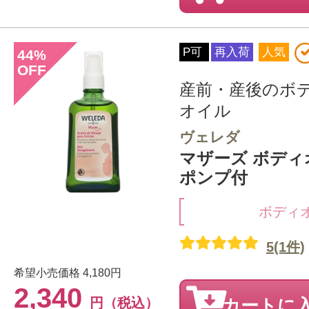
P可
再入荷
人気
44
%
OFF
産前・産後のボ
オイル
ヴェレダ
マザーズ ボディオ
ポンプ付
ボディ
5(1件)
希望小売価格
4,180円
2,340
円（税込）
カートに