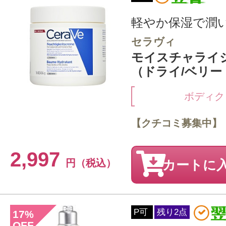
軽やか保湿で潤
セラヴィ
モイスチャライ
（ドライ/ベリード
ボディク
【クチコミ募集中】
2,997
円（税込）
カートに
P可
残り2点
17
%
OFF