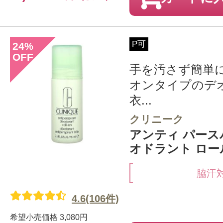
P可
24
%
OFF
手を汚さず簡単
オンタイプのデ
衣...
クリニーク
アンティ パース
オドラント ロール
脇汗
4.6(106件)
希望小売価格
3,080円