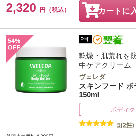
2,320
円（税込）
カートに
P可
54
%
OFF
乾燥・肌荒れを
中ケアクリーム
ヴェレダ
スキンフード ボ
150ml
ボディク
5(2件)