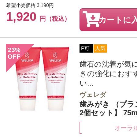
希望小売価格
3,190円
1,920
円（税込）
カートに
P可
人気
23
%
OFF
歯石の沈着が気
きの強化におす
い...
ヴェレダ
歯みがき （プラ
2個セット】 75m
オーラ