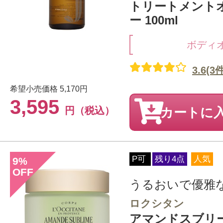
トリートメント
ー 100ml
ボディ
3.6(3
希望小売価格
5,170円
3,595
円（税込）
カートに
P可
残り4点
人気
9
%
OFF
うるおいで優雅
ロクシタン
アマンドスブリ