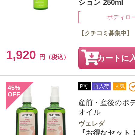
ション 250ml
ボディロ
【クチコミ募集中】
1,920
円（税込）
カートに
P可
再入荷
人気
45
%
OFF
産前・産後のボ
オイル
ヴェレダ
『お得なセット！