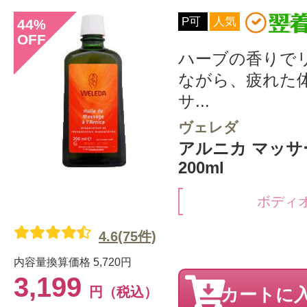
P可
人気
44
%
OFF
ハーブの香りで
ながら、疲れた
サ...
ヴェレダ
アルニカ マッ
200ml
ボディ
4.6(75件)
内容量換算価格
5,720円
3,199
円（税込）
カートに