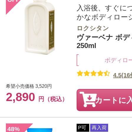
入浴後、すぐに
かなボディロー
ロクシタン
ヴァーベナ ボ
250ml
ボディロ
4.5(16
希望小売価格
3,520円
2,890
円（税込）
カートに
P可
再入荷
48
%