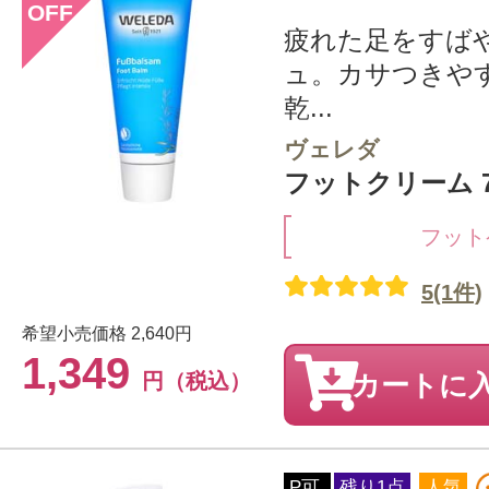
OFF
疲れた足をすば
ュ。カサつきや
乾...
ヴェレダ
フットクリーム 7
フット
5(1件)
希望小売価格
2,640円
1,349
円（税込）
カートに
P可
残り1点
人気