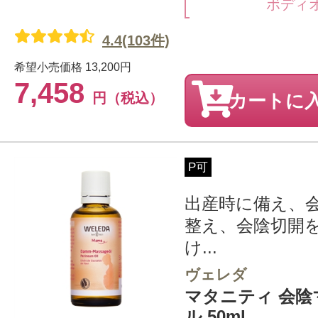
ボディ
4.4(103件)
希望小売価格
13,200円
7,458
円（税込）
カートに
P可
出産時に備え、
整え、会陰切開
け...
ヴェレダ
マタニティ 会
ル 50ml