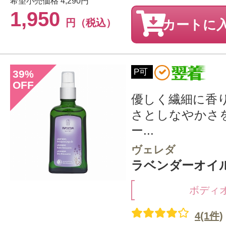
希望小売価格
4,290円
1,950
円（税込）
カートに
P可
39
%
OFF
優しく繊細に香
さとしなやかさ
ー...
ヴェレダ
ラベンダーオイル 
ボディ
4(1件)