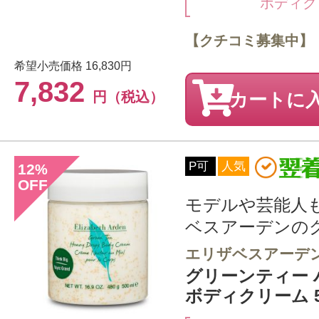
ボディク
【クチコミ募集中】
希望小売価格
16,830円
7,832
円（税込）
カートに
P可
人気
12
%
OFF
モデルや芸能人
ベスアーデンのグリ
エリザベスアーデ
グリーンティー
ボディクリーム 5