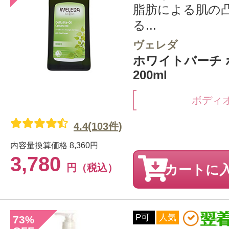
脂肪による肌の
る...
ヴェレダ
ホワイトバーチ
200ml
ボディ
4.4(103件)
内容量換算価格
8,360円
3,780
円（税込）
カートに
P可
人気
73
%