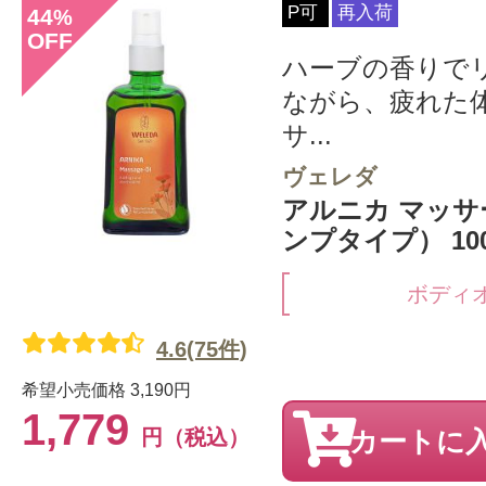
P可
再入荷
44
%
OFF
ハーブの香りで
ながら、疲れた
サ...
ヴェレダ
アルニカ マッ
ンプタイプ） 100
ボディ
4.6(75件)
希望小売価格
3,190円
1,779
円（税込）
カートに