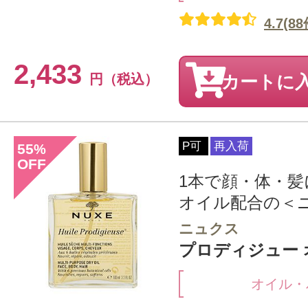
4.7(88
2,433
円（税込）
カートに
P可
再入荷
55
%
OFF
1本で顔・体・
オイル配合の＜ニュ
ニュクス
プロディジュー オ
オイル・