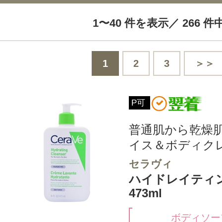
1〜40 件を表示／ 266 件
1
2
3
＞＞
P可
普通肌から乾燥
イス＆ボディク
セラヴィ
ハイドレイティ
473ml
ボディソー