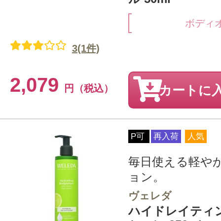
ボディ
3(1件)
2,079
円（税込）
カートに
P可
再入荷
人気
毎日使える軽や
ョン。
ヴェレダ
ハイドレイティ