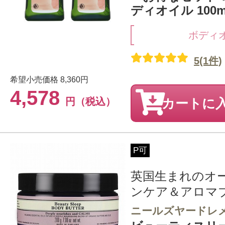
ディオイル 100m
ボディ
5(1件)
希望小売価格
8,360円
4,578
円（税込）
カートに
P可
英国生まれのオ
ンケア＆アロマ
ニールズヤードレ