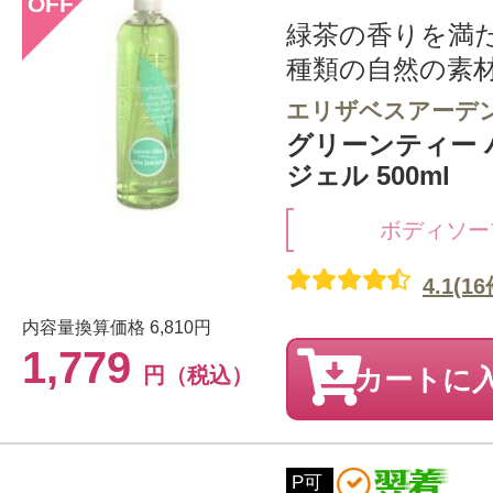
OFF
緑茶の香りを満た
種類の自然の素材
エリザベスアーデ
グリーンティー
ジェル 500ml
ボディソー
4.1(16
内容量換算価格
6,810円
1,779
円（税込）
カートに
P可