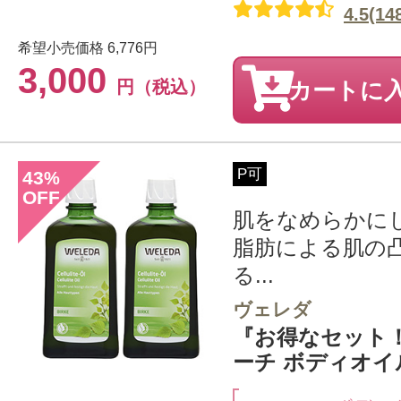
4.5(14
希望小売価格
6,776円
3,000
円（税込）
カートに
P可
43
%
OFF
肌をなめらかに
脂肪による肌の
る...
ヴェレダ
『お得なセット
ーチ ボディオイル 