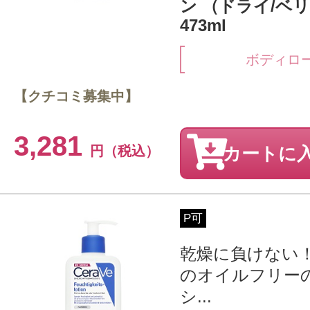
ン （ドライ/ベ
473ml
ボディロ
【クチコミ募集中】
3,281
円（税込）
カートに
P可
乾燥に負けない
のオイルフリー
シ...