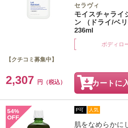
セラヴィ
モイスチャライ
ン （ドライ/ベ
236ml
ボディロ
【クチコミ募集中】
2,307
円（税込）
カートに
P可
人気
54
%
OFF
肌をなめらかに