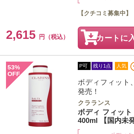
【クチコミ募集中】
2,615
円（税込）
カートに
P可
残り1点
人気
53
%
OFF
ボディフィット
発売！
クラランス
ボディ フィット
400ml 【国内