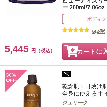
ビューティスリ
ー 200ml/7.06oz
ボディク
5(2件)
5,445
円（税込）
カートに
P可
30
%
OFF
乾燥肌・日焼け
全身に使えるオ
ジュリーク