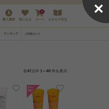
×
0
購入履歴
気になる
カート
カタログ注文
ランキング
ご利用ガイド
全
47
点中
1～40
件を表示
33
%
OFF