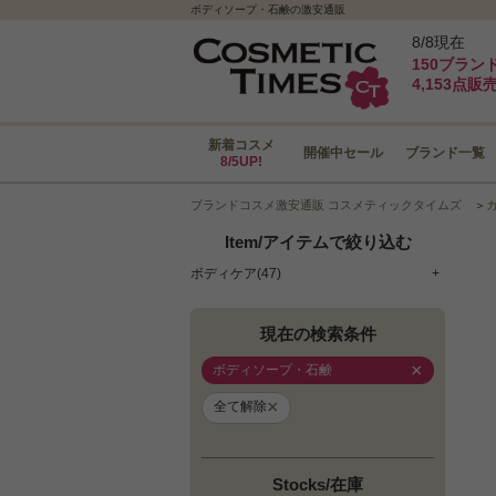
ボディソープ・石鹸の激安通販
8/8現在
150ブラン
4,153点販
新着コスメ
開催中セール
ブランド一覧
8/5UP!
ブランドコスメ激安通販 コスメティックタイムズ
＞
Item/アイテムで絞り込む
ボディケア(47)
+
現在の検索条件
×
ボディソープ・石鹸
×
全て解除
Stocks/在庫