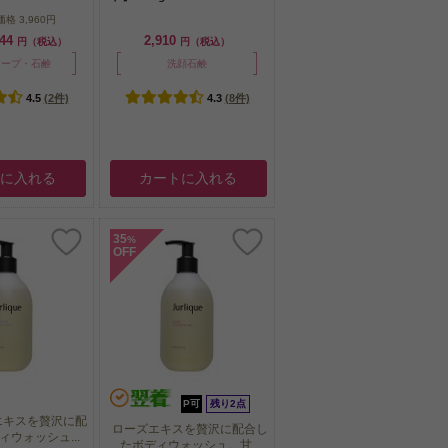
価格
3,960円
744
2,910
円（税込）
円（税込）
ソープ・石鹸
洗顔石鹸
4.5
(2件)
4.3
(8件)
トに入れる
カートに入れる
35
%
OFF
P可
残り2点
エキスを贅沢に配
ローズエキスを贅沢に配合し
ウォッシュ...
たボディウォッシュ。甘...