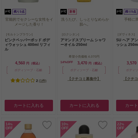
P可
残り3点
P可
新着
P可
残り5点
官能的でセクシーな女性をイ
洗うたび、しっとりなめらか
手軽に
メージした香り！
肌へ。
官能的でセクシーな女性をイ
洗うたび、しっとりなめらか
手軽に
[モルトンブラウン]
[ロクシタン]
[ダヴィネス]
メージした香り！
肌へ。
ピンクペッパーポッド ボデ
アマンドスブリーム シャワ
SU ヘア ア
ィウォッシュ 400ml リフィ
ーオイル 250ml
ッシュ 250m
ル
希望小売価格
4,070円
14%OFF
4,560
3,470
3,570
円（税込）
円（税込）
ボディソープ・石鹸
ボディソープ・石鹸
ボディ
【クチコミ募集中】
【クチコ
2
(1件)
カートに入れる
カートに入れる
カー
14
10
22
%
%
%
OFF
OFF
OFF