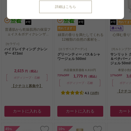
詳細はこちら
P可
P可
P可
売れてま
売れてます！
残り3点
普通肌から乾燥肌用の保湿フ
ェイス＆ボディクレンザ...
緑茶の香りを満たしてくれる
心弾む香り
12種類の自然の素材を...
普通肌から乾燥肌用の保湿フ
[セラヴィ]
ェイス＆ボディクレンザ...
緑茶の香りを満たしてくれる
心弾む香り
ハイドレイティング クレン
[エリザベスアーデン]
[モルトンブラ
12種類の自然の素材を...
ザー 473ml
グリーンティー バス＆シャ
サンリット 
ワージェル 500ml
＆ベチバー 
ジェル 50ml/1.
内容量換算価格
6,810円
希望小売
2,615
円（税込）
73%OFF
17%OFF
1,779
3,
円（税込）
ボディソープ・石鹸
ボディソープ・石鹸
ボディ
【クチコミ募集中】
【クチコ
4.1
(16件)
カートに入れる
カートに入れる
カー
45
10
%
%