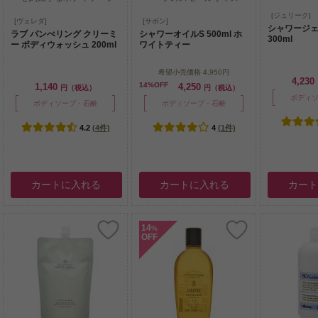
ラベンダー
[ジュリーク]
繊細な香りが贅沢なひととき
滑らかに洗い上げるボディソ
[ヴェレダ]
[サボン]
合したボディ
シャワージェ
を約束するボディソープ
ープのスモールサイズ
ラブ パンぺリング クリーミ
シャワーオイルS 500ml ホ
300ml
ー ボディウォッシュ 200ml
ワイトティー
希望小売価格
4,950円
4,230
14%OFF
1,140
4,250
円（税込）
円（税込）
ボディ
ボディソープ・石鹸
ボディソープ・石鹸
4.2
(4件)
4
(1件)
カートに入れる
カートに入れる
カー
14
%
OFF