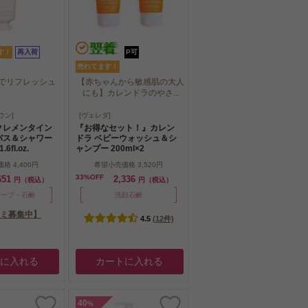
す！
再入荷
P可
売れてます！
でリフレッシュ
【赤ちゃんから敏感肌の大人
にも】カレンドラのやさ...
でリフレッシュ
【赤ちゃんから敏感肌の大人
ウン]
[ヴェレダ]
にも】カレンドラのやさ...
クレメンタイン
『お得なセット！』カレン
バス＆シャワー
ドラ ベビーウォッシュ＆シ
6fl.oz.
ャンプー 200ml×2
価格
4,400円
希望小売価格
3,520円
33%OFF
651
2,336
円（税込）
円（税込）
ソープ・石鹸
洗顔石鹸
ミ募集中】
4.5
(12件)
トに入れる
カートに入れる
40
%