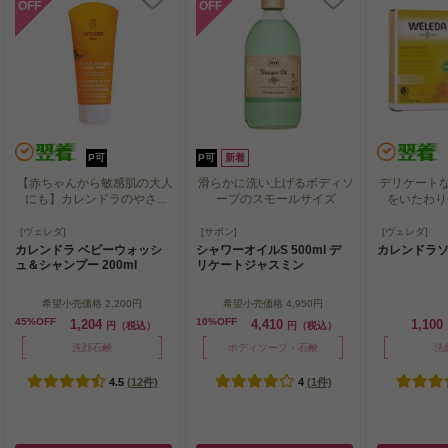
OFF
OFF
P可
P可
新着
【赤ちゃんから敏感肌の大人
滑らかに洗い上げるボディソ
デリケート
にも】カレンドラのやさ...
ープのスモールサイズ
をいたわり健
【赤ちゃんから敏感肌の大人
滑らかに洗い上げるボディソ
デリケート
[ヴェレダ]
[サボン]
[ヴェレダ]
にも】カレンドラのやさ...
ープのスモールサイズ
をいたわり健
カレンドラ ベビーウォッシ
シャワーオイルS 500ml デ
カレンドラソー
ュ＆シャンプー 200ml
リケートジャスミン
希望小売価格
2,200円
希望小売価格
4,950円
45%OFF
10%OFF
1,204
4,410
1,100
円（税込）
円（税込）
洗顔石鹸
ボディソープ・石鹸
洗
4.5
(12件)
4
(1件)