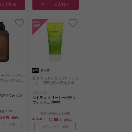
トに入れる
カートに入れる
41
%
OFF
P可
再入荷
ローズヒップやハ
肌をすっきりとリフレッシュ
心と体もリ...
し、清潔な肌へ整えるボ...
ローズヒップやハ
肌をすっきりとリフレッシュ
[ヴェレダ]
心と体もリ...
ボディウォッシ
し、清潔な肌へ整えるボ...
シトラス クリーミーボディ
ウォッシュ 200ml
価格
4,290円
希望小売価格
1,870円
879
円（税込）
41%OFF
1,100
円（税込）
ソープ・石鹸
ボディソープ・石鹸