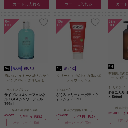
カートに入れる
カートに入れる
カー
6
40
32
%
%
%
OFF
OFF
OFF
P可
P可
再入荷
残り1点
P可
残り2点
有機栽培の
海のエネルギーと雄大さから
クリーミィで柔らかな泡のボ
ーブの香りで
インスパイアされた新し...
ディウォッシュ
有機栽培の
[トリロジー]
海のエネルギーと雄大さから
クリーミィで柔らかな泡のボ
[モルトンブラウン]
[ヴェレダ]
ーブの香りで
ボタニカル 
インスパイアされた新し...
ディウォッシュ
サイプレス＆シーフェンネ
ざくろ クリーミーボディウ
ュ 500ml
ル バス＆シャワージェル
ォッシュ 200ml
300ml
希望小売
希望小売価格
3,960円
希望小売価格
1,980円
32%OFF
2,
6%OFF
40%OFF
3,700
1,179
円（税込）
円（税込）
ボディ
ボディソープ・石鹸
ボディソープ・石鹸