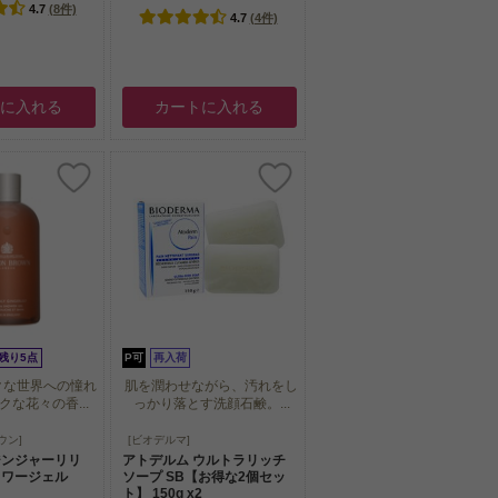
4.7
(8件)
4.7
(4件)
トに入れる
カートに入れる
残り5点
P可
再入荷
クな世界への憧れ
肌を潤わせながら、汚れをし
な花々の香...
っかり落とす洗顔石鹸。...
クな世界への憧れ
肌を潤わせながら、汚れをし
ウン]
[ビオデルマ]
な花々の香...
っかり落とす洗顔石鹸。...
ジンジャーリリ
アトデルム ウルトラリッチ
ャワージェル
ソープ SB【お得な2個セッ
ト】 150g x2