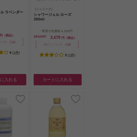
エキスを贅沢に配
ローズエキスを贅沢に配合し
[ジュリーク]
ウォッシュ...
ル ラベンダー
たボディウォッシュ。甘...
シャワージェル ローズ
300ml
希望小売価格
4,180円
円（税込）
35%OFF
2,679
円（税込）
ソープ・石鹸
ボディソープ・石鹸
4
(1件)
3
(1件)
トに入れる
カートに入れる