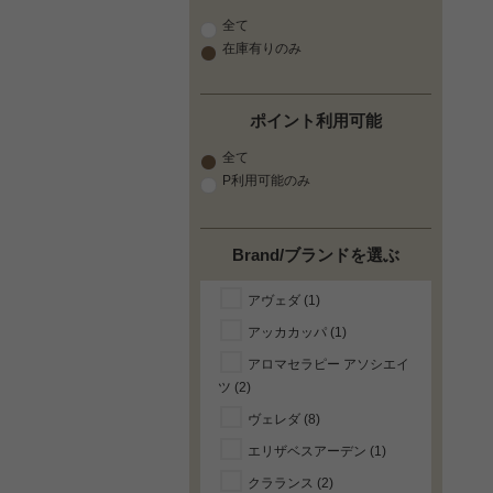
全て
在庫有りのみ
ポイント利用可能
全て
P利用可能のみ
Brand/ブランドを選ぶ
アヴェダ (1)
アッカカッパ (1)
アロマセラピー アソシエイ
ツ (2)
ヴェレダ (8)
エリザベスアーデン (1)
クラランス (2)