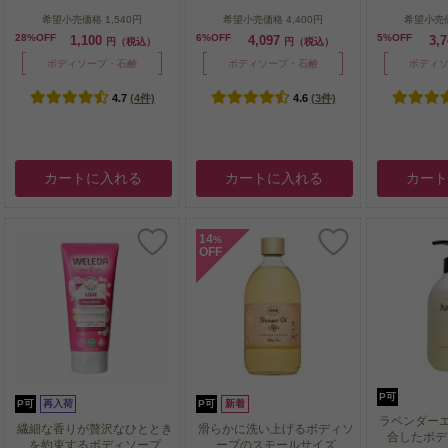
希望小売価格
1,540円
希望小売価格
4,400円
希望小売
28%OFF
6%OFF
5%OFF
1,100
4,097
3,
円（税込）
円（税込）
ボディソープ・石鹸
ボディソープ・石鹸
ボディ
4.7
(4件)
4.6
(3件)
カートに入れる
カートに入れる
カー
14
%
OFF
P可
P可
再入荷
P可
新着
ラベンダー
繊細な香りが贅沢なひととき
滑らかに洗い上げるボディソ
合したボディ
を約束するボディソープ
ープのスモールサイズ