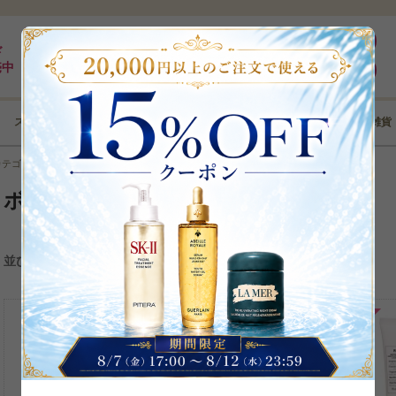
最大5%pt還元｜最短3日｜8,000円以上全国送料無料
ログイン
ド
売中
新規登録
スキンケア
メイクアップ
ボディケア
ヘアケア
コフレ･雑貨
カテゴリから選ぶ
＞
ボディソープ・石鹸
ボディソープ・石鹸
1
2
次
＞＞
並び替え
73
17
%
%
OFF
OFF