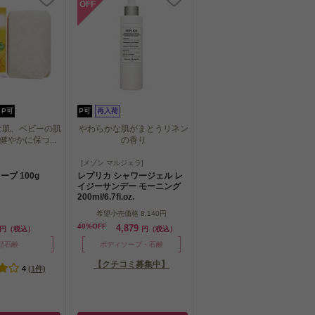
OFF
P可
P可
再入荷
な肌、ベビーの肌
やわらかな肌がまとうリネン
やかに保つ...
の香り
な肌、ベビーの肌
やわらかな肌がまとうリネン
[メゾン マルジェラ]
やかに保つ...
の香り
プ 100g
レプリカ シャワージェル レ
イジーサンデー モーニング
200ml/6.7fl.oz.
希望小売価格
8,140円
40%OFF
4,879
円（税込）
円（税込）
顔石鹸
ボディソープ・石鹸
【クチコミ募集中】
4
(1件)