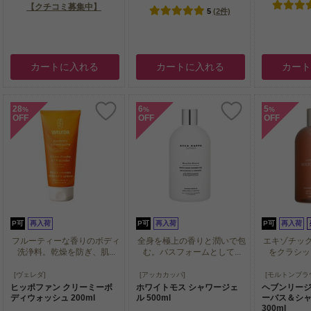
【クチコミ募集中】
5
(2件)
カートに入れる
カートに入れる
カー
28
6
5
%
%
%
OFF
OFF
OFF
P可
再入荷
P可
再入荷
P可
再入荷
フルーティーな香りのボディ
全身を極上の香りと潤いで包
エキゾチッ
洗浄料。乾燥を防ぎ、肌...
む。バスフォームとして...
をクラシック
フルーティーな香りのボディ
全身を極上の香りと潤いで包
エキゾチッ
[ヴェレダ]
[アッカカッパ]
[モルトンブラ
洗浄料。乾燥を防ぎ、肌...
む。バスフォームとして...
をクラシック
ヒッポファン クリーミーボ
ホワイトモス シャワージェ
ヘブンリー
ディウォッシュ 200ml
ル 500ml
ーバス＆シ
300ml