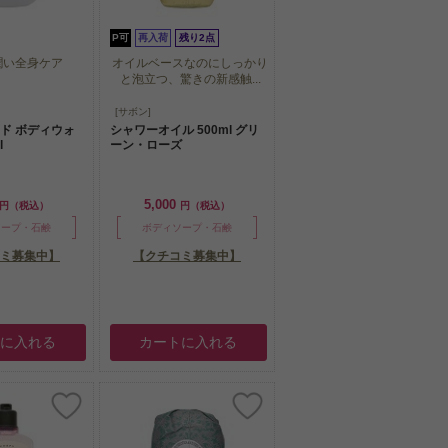
P可
再入荷
残り2点
潤い全身ケア
オイルベースなのにしっかり
と泡立つ、驚きの新感触...
潤い全身ケア
オイルベースなのにしっかり
[サボン]
と泡立つ、驚きの新感触...
ンド ボディウォ
シャワーオイル 500ml グリ
l
ーン・ローズ
5,000
円（税込）
円（税込）
ソープ・石鹸
ボディソープ・石鹸
ミ募集中】
【クチコミ募集中】
トに入れる
カートに入れる