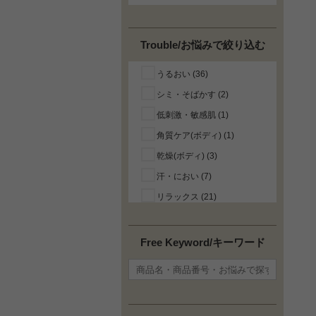
クロエ (3)
サボン (4)
Trouble/お悩みで絞り込む
シスレー (1)
うるおい (36)
ジュリーク (3)
シミ・そばかす (2)
ダヴィネス (1)
低刺激・敏感肌 (1)
トリロジー (1)
角質ケア(ボディ) (1)
バレード (2)
乾燥(ボディ) (3)
ビオデルマ (1)
汗・におい (7)
ブルガリ (1)
リラックス (21)
メゾン マルジェラ (1)
オーガニックコスメ・自然
モルトンブラウン (7)
派/ナチュラル化粧品 (2)
ラロッシュポゼ (1)
Free Keyword/キーワード
ロクシタン (2)