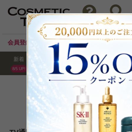
問い合わせ
検索
会員登録後のお買い物でポイントプレゼント！
新着
セール
ランキング
ブラ
8/5 UP!
Bare Escentua
ベアミネラル
全15点 /最大43%OFF