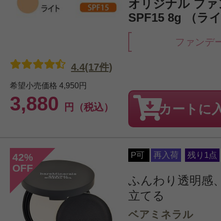
オリジナル フ
SPF15 8g （ラ
ファンデ
4.4(17件)
希望小売価格
4,950円
3,880
円（税込）
カートに
P可
再入荷
残り1点
42
%
OFF
ふんわり透明感
立てる
ベアミネラル