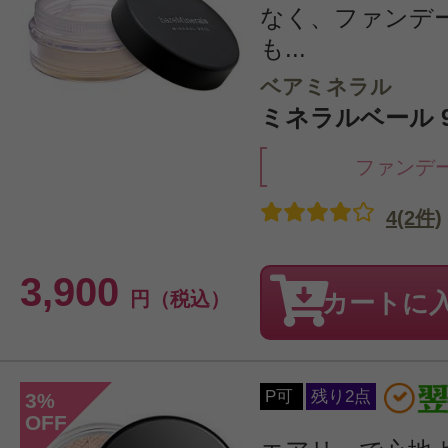
なく、ファンデ
も...
ベアミネラル
ミネラルベール 
ファンデ
4(2件)
3,900
円（税込）
カートに
P可
残り2点
3
%
OFF