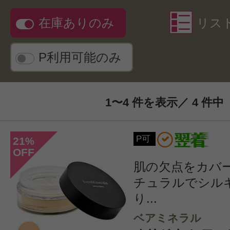
在庫ありのみ
リス
P利用可能のみ
1〜4 件を表示／ 4 件中
P可
21
%
OFF
肌の欠点をカバ
チュラルでシル
り...
ベアミネラル