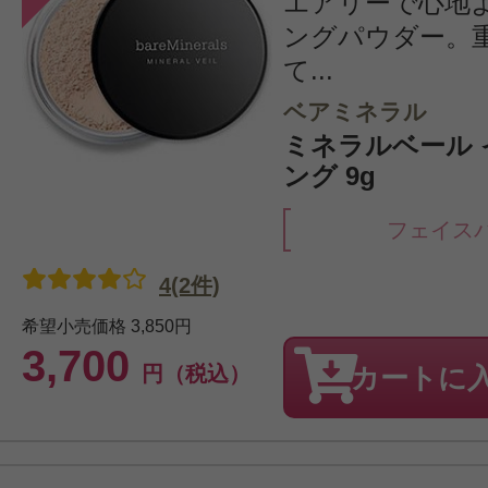
エアリーで心地
ングパウダー。
て...
ベアミネラル
ミネラルベール
ング 9g
フェイス
4(2件)
希望小売価格
3,850円
3,700
円（税込）
カートに