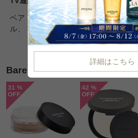
TV通販で爆発的人気の【ベアミネラ
ベア・エッセンシャルの代表格と言
ル、トントン、サッサ」で有名な『
続きを読む
詳細はこちら
Bare Escentualsの新着コスメ
31
42
%
%
OFF
OFF