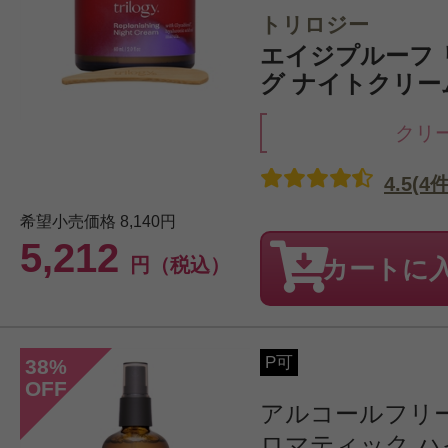
トリロジー
エイジプルーフ
グ ナイトクリーム
クリ
4.5(4件
希望小売価格
8,140円
5,212
円（税込）
カートに
P可
38
%
OFF
アルコールフリ
ロマティック ハイ