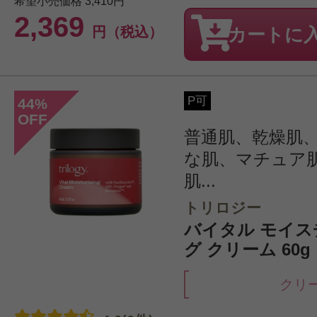
希望小売価格
3,410円
2,369
円（税込）
カートに
P可
44
%
OFF
普通肌、乾燥肌
な肌、マチュア
肌...
トリロジー
バイタル モイ
グ クリーム 60g
クリ