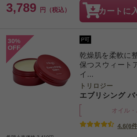
3,789
円（税込）
カートに
P可
30
%
OFF
乾燥肌を柔軟に
保つスウィート
イ...
トリロジー
エブリシング バー
オイル・
4.6(6件