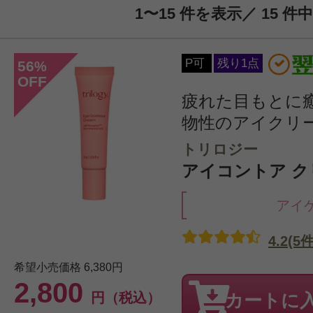
1〜15 件を表示／ 15 件中
P可
残り1点
56
%
OFF
疲れた目もとに
物性のアイクリ
トリロジー
アイコントア クリ
アイ
4.2(5件
希望小売価格
6,380円
2,800
円（税込）
カートに