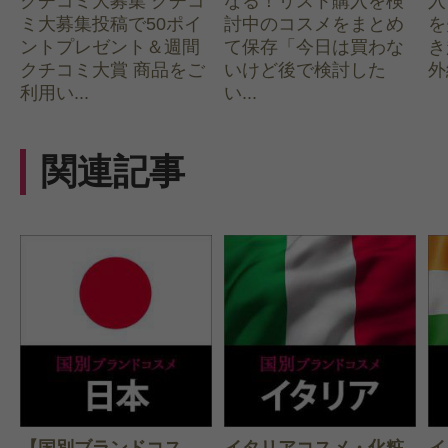
クチコミ大募集 クチコ
なる！リスト購入を検
入
ミ大募集投稿で50ポイ
討中のコスメをまとめ
を
ントプレゼント＆週間
て保存「今日は買わな
き
クチコミ大賞 商品をご
いけど後で検討した
外
利用い...
い...
関連記事
【国別ブランドコス
イタリアコスメ・化粧
イ