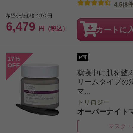
4.5(8件
希望小売価格
7,370円
6,479
円（税込）
カートに
P可
17
%
OFF
就寝中に肌を整
リームタイプの
マ...
トリロジー
オーバーナイトマス
マスク・