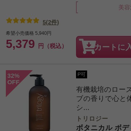
美容
5(2件)
希望小売価格
5,940円
5,379
円（税込）
カートに
P可
32
%
OFF
有機栽培のロー
ブの香りで心と
シ...
トリロジー
ボタニカル ボ