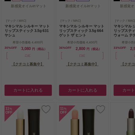
新感覚オイルinマット
新感覚オイルinマット
新感覚オ
新感覚オイルinマット
新感覚オイルinマット
新感覚オ
[マック / MAC]
[マック / MAC]
[マック / MAC
マキシマル シルキー マット
マキシマル シルキー マット
マキシマル 
リップスティック 3.5g 631
リップスティック 3.5g 664
リップスティック
ヤシュ
ゲット ザ ヒント
ウォーム テ
希望小売価格
4,400円
希望小売価格
4,400円
希望小売
30%OFF
36%OFF
33%OFF
3,080
2,800
2,
円（税込）
円（税込）
口紅
口紅
【クチコミ募集中】
【クチコミ募集中】
【クチコ
カートに入れる
カートに入れる
カー
11
11
%
%
OFF
OFF