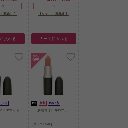
口紅
口紅
ミ募集中】
【クチコミ募集中】
トに入れる
カートに入れる
30
%
OFF
り3点
P可
新着
残り2点
イルinマット
新感覚オイルinマット
イルinマット
新感覚オイルinマット
]
[マック / MAC]