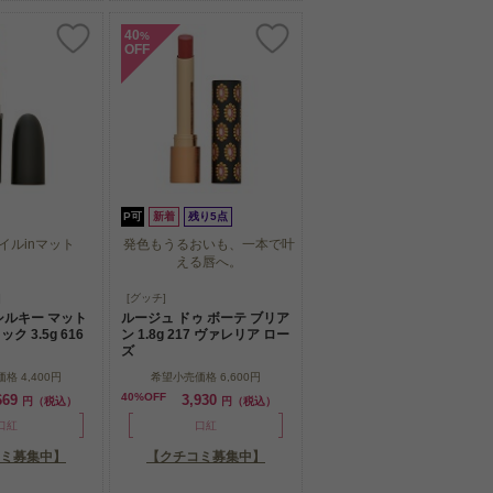
40
%
OFF
P可
新着
残り5点
イルinマット
発色もうるおいも、一本で叶
える唇へ。
イルinマット
発色もうるおいも、一本で叶
]
[グッチ]
える唇へ。
シルキー マット
ルージュ ドゥ ボーテ ブリア
 3.5g 616
ン 1.8g 217 ヴァレリア ロー
ズ
価格
4,400円
希望小売価格
6,600円
40%OFF
669
3,930
円（税込）
円（税込）
口紅
口紅
ミ募集中】
【クチコミ募集中】