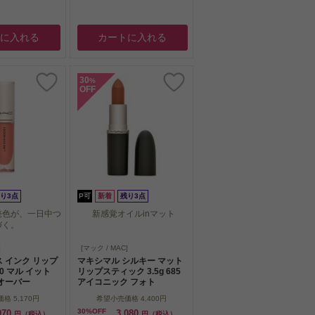
トに入れる
カートに入れる
30
%
OFF
り3点
P可
新着
残り3点
発色が、一日中つ
新感覚オイルinマット
づく。
発色が、一日中つ
新感覚オイルinマット
]
[マック / MAC]
づく。
ス インク リップ
マキシマル シルキー マット
60 マル イット
リップスティック 3.5g 685
 オーバー
アイコニック フォト
価格
5,170円
希望小売価格
4,400円
30%OFF
970
3,080
円（税込）
円（税込）