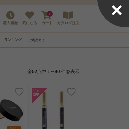
×
0
購入履歴
気になる
カート
カタログ注文
ランキング
ご利用ガイド
全
52
点中
1～40
件を表示
38
%
OFF