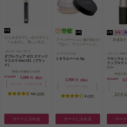
P可
P可
P可
新着
残
にじみゼロでしっかりボリュ
ファンデーション後の肌だけ
新感覚オ
ームを出し、美しい仕上...
でなく、ファンデーショ...
にじみゼロでしっかりボリュ
[エスティローダー]
ファンデーション後の肌だけ
新感覚オ
[ベアミネラル]
[マック / MAC
ームを出し、美しい仕上...
ダブル ウェア ゼロ スマッジ
でなく、ファンデーショ...
ミネラルベール 9g
マキシマル 
マスカラ 6ml #01（ブラッ
リップスティック
ク）
シン
希望小売価格
6,050円
希望小売
37%OFF
3,800
円（税込）
30%OFF
3,900
3,
円（税込）
マスカラ・マスカラ下地
ファンデーション
4.6
(15件)
【クチコ
4
(2件)
カートに入れる
カートに入れる
カー