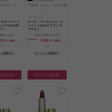
イルinマット
うるおいまとう、こなれた唇
へ。
イルinマット
うるおいまとう、こなれた唇
]
[ジバンシイ]
へ。
シルキー マット
ローズ・パーフェクト・シ
 3.5g 669
ャイン 3.2g 117 チリング･
ディ
ブラウン
価格
4,400円
希望小売価格
5,060円
3%OFF
910
4,880
円（税込）
円（税込）
口紅
口紅
ミ募集中】
【クチコミ募集中】
トに入れる
カートに入れる