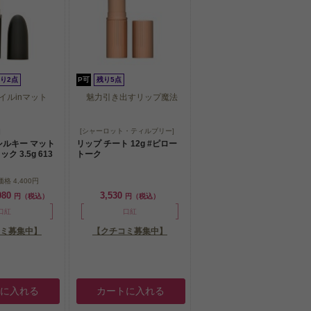
り2点
P可
残り5点
イルinマット
魅力引き出すリップ魔法
イルinマット
魅力引き出すリップ魔法
]
[シャーロット・ティルブリー]
シルキー マット
リップ チート 12g #ピロー
 3.5g 613
トーク
価格
4,400円
080
3,530
円（税込）
円（税込）
口紅
口紅
ミ募集中】
【クチコミ募集中】
トに入れる
カートに入れる