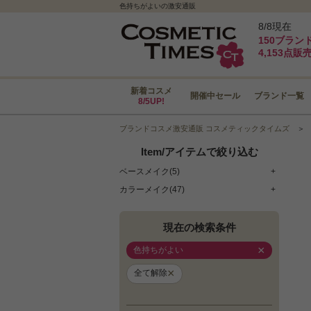
色持ちがよいの激安通販
8/8現在
150ブラン
4,153点販
新着コスメ
開催中セール
ブランド一覧
8/5UP!
ブランドコスメ激安通販 コスメティックタイムズ
Item/アイテムで絞り込む
ベースメイク(5)
+
カラーメイク(47)
+
現在の検索条件
×
色持ちがよい
×
全て解除