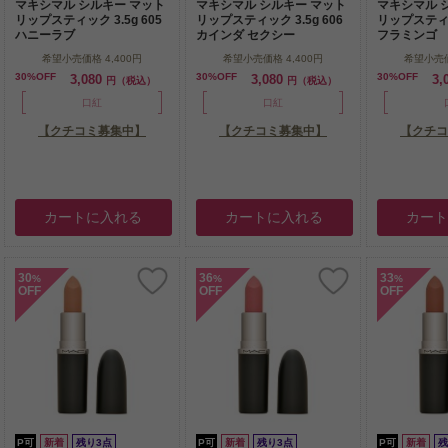
マキシマル シルキー マット
マキシマル シルキー マット
マキシマル 
リップスティック 3.5g 605
リップスティック 3.5g 606
リップスティック
ハニーラブ
カインダ セクシー
フラミンゴ
希望小売価格
4,400円
希望小売価格
4,400円
希望小売
30%OFF
30%OFF
30%OFF
3,080
3,080
3,
円（税込）
円（税込）
口紅
口紅
【クチコミ募集中】
【クチコミ募集中】
【クチコ
カートに入れる
カートに入れる
カー
30
36
33
%
%
%
OFF
OFF
OFF
P可
新着
残り3点
P可
新着
残り3点
P可
新着
残