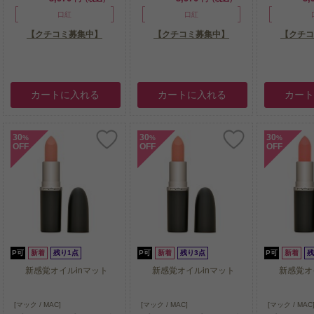
口紅
口紅
【クチコミ募集中】
【クチコミ募集中】
【クチコ
カートに入れる
カートに入れる
カー
30
30
30
%
%
%
OFF
OFF
OFF
P可
新着
残り1点
P可
新着
残り3点
P可
新着
残
新感覚オイルinマット
新感覚オイルinマット
新感覚オ
新感覚オイルinマット
新感覚オイルinマット
新感覚オ
[マック / MAC]
[マック / MAC]
[マック / MAC