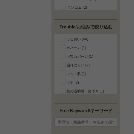
ランコム (2)
Trouble/お悩みで絞り込む
うるおい (46)
カバー力 (1)
毛穴カバー力 (1)
崩れにくい (2)
マット肌 (1)
ツヤ (2)
肌の透明感・薄づき (1)
フィット感 (1)
色持ちがよい (52)
Free Keyword/キーワード
お湯で落ちるマスカラ (2)
にじみにくい (2)