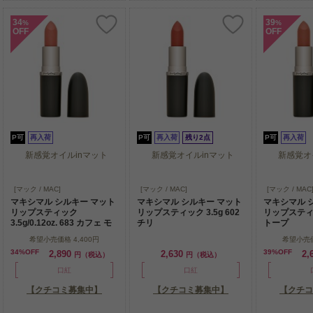
34
39
%
%
OFF
OFF
P可
再入荷
P可
再入荷
残り2点
P可
再入荷
新感覚オイルinマット
新感覚オイルinマット
新感覚オ
新感覚オイルinマット
新感覚オイルinマット
新感覚オ
[マック / MAC]
[マック / MAC]
[マック / MAC
マキシマル シルキー マット
マキシマル シルキー マット
マキシマル 
リップスティック
リップスティック 3.5g 602
リップスティック
3.5g/0.12oz. 683 カフェ モ
チリ
トープ
カ
希望小売価格
4,400円
希望小売
34%OFF
39%OFF
2,890
2,630
2,
円（税込）
円（税込）
口紅
口紅
【クチコミ募集中】
【クチコミ募集中】
【クチコ