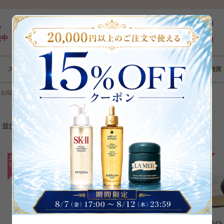
最大5%pt還元｜最短3日｜8,000円以上全国送料無料
ログイン
ド
売中
新規登録
スキンケア
メイクアップ
ボディケア
ヘアケア
コフレ･雑貨
＞
お悩みから選ぶ
1
2
次
＞＞
並び替え
28
33
21
%
%
%
OFF
OFF
OFF