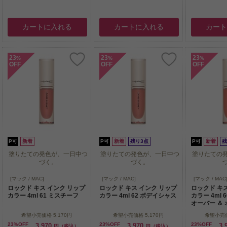
カートに入れる
カートに入れる
カー
23
23
23
%
%
%
OFF
OFF
OFF
P可
新着
P可
新着
残り3点
P可
新着
残
塗りたての発色が、一日中つ
塗りたての発色が、一日中つ
塗りたての
づく。
づく。
塗りたての発色が、一日中つ
塗りたての発色が、一日中つ
塗りたての
[マック / MAC]
[マック / MAC]
[マック / MAC
づく。
づく。
ロックド キス インク リップ
ロックド キス インク リップ
ロックド キ
カラー 4ml 61 ミスチーフ
カラー 4ml 62 ボデイシャス
カラー 4ml 
オーバー ＆
希望小売価格
5,170円
希望小売価格
5,170円
希望小売
23%OFF
23%OFF
23%OFF
3,970
3,970
3,
円（税込）
円（税込）