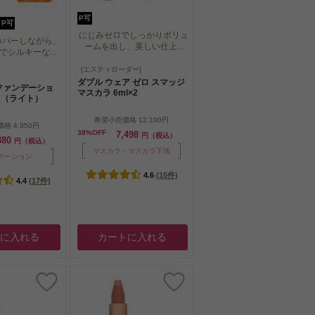
P可
P可
にじみゼロでしっかりボリュ
カバーしながら、
ームを出し、美しい仕上...
シルキーな...
にじみゼロでしっかりボリュ
[エスティローダー]
カバーしながら、
ームを出し、美しい仕上...
ダブル ウェア ゼロ スマッジ
シルキーな...
ファンデーショ
マスカラ 6ml×2
8g （ライト）
希望小売価格
12,100円
価格
4,950円
38%OFF
7,498
円（税込）
880
円（税込）
マスカラ・マスカラ下地
デーション
4.6
(15件)
4.4
(17件)
トに入れる
カートに入れる