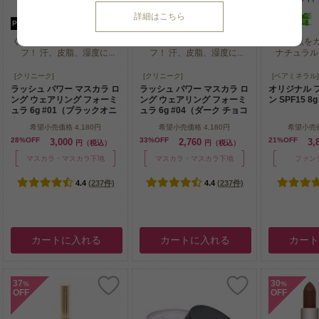
詳細はこちら
P可
売れてます！
P可
売れてます！
くずれないのにお湯で簡単オ
くずれないのにお湯で簡単オ
肌の欠点を
フ！ 汗、皮脂、湿度に...
フ！ 汗、皮脂、湿度に...
ナチュラルで
くずれないのにお湯で簡単オ
くずれないのにお湯で簡単オ
肌の欠点を
[クリニーク]
[クリニーク]
[ベアミネラル]
フ！ 汗、皮脂、湿度に...
フ！ 汗、皮脂、湿度に...
ナチュラルで
ラッシュ パワー マスカラ ロ
ラッシュ パワー マスカラ ロ
オリジナル 
ング ウェアリング フォーミ
ング ウェアリング フォーミ
ン SPF15 
ュラ 6g #01（ブラックオニ
ュラ 6g #04（ダーク チョコ
キス）
レート）
希望小売価格
4,180円
希望小売価格
4,180円
希望小売
28%OFF
33%OFF
21%OFF
3,000
2,760
3,
円（税込）
円（税込）
マスカラ・マスカラ下地
マスカラ・マスカラ下地
ファン
4.4
(237件)
4.4
(237件)
カートに入れる
カートに入れる
カー
37
30
%
%
OFF
OFF