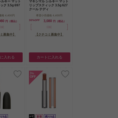
シルキー マット
マキシマル シルキー マット
 3.5g 697
リップスティック 3.5g 627
クール テディ
価格
4,400円
希望小売価格
4,400円
30%OFF
080
3,080
円（税込）
円（税込）
口紅
口紅
ミ募集中】
【クチコミ募集中】
トに入れる
カートに入れる
3
%
OFF
り5点
P可
新着
残り5点