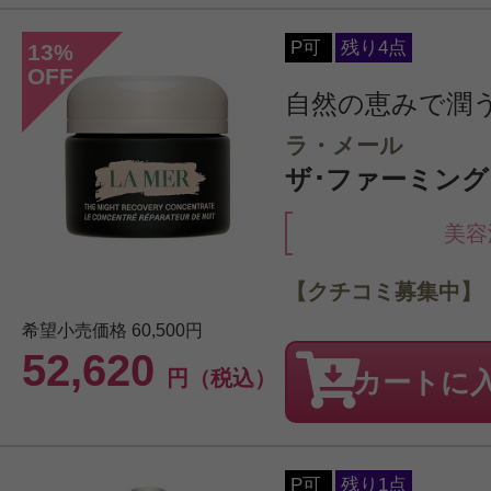
P可
残り4点
13
%
OFF
自然の恵みで潤
ラ・メール
ザ･ファーミング 
美容
【クチコミ募集中】
希望小売価格
60,500円
52,620
円（税込）
カートに
P可
残り1点