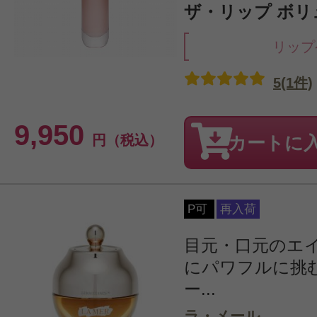
ザ・リップ ボリ
リップ
5(1件)
9,950
円（税込）
カートに
P可
再入荷
目元・口元のエ
にパワフルに挑
ー...
ラ・メール