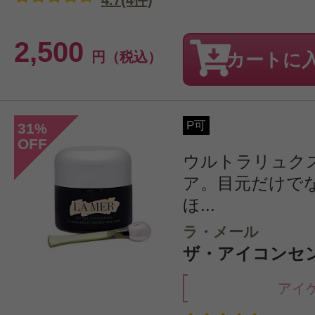
4.7(4件)
2,500
円（税込）
カートに
P可
31
%
OFF
ウルトラリュク
ア。目元だけで
ほ...
ラ・メール
ザ・アイコンセン
アイ