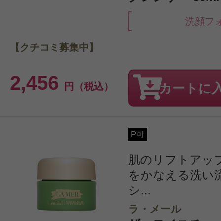
洗顔フ
【クチコミ募集中】
2,456
円（税込）
カートに
P可
肌のリフトアッ
をかなえる洗い
シ...
ラ・メール