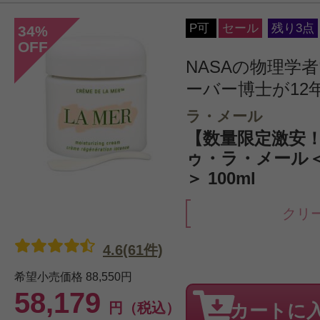
P可
セール
残り3点
34
%
OFF
NASAの物理学
ーバー博士が12年
ラ・メール
【数量限定激安！
ゥ・ラ・メール
＞ 100ml
クリ
4.6(61件)
希望小売価格
88,550円
58,179
円（税込）
カートに