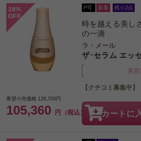
P可
新着
残り2点
18
%
OFF
時を越える美し
の一滴
ラ・メール
ザ･セラム エッセ
美容
【クチコミ募集中】
希望小売価格
128,700円
105,360
円（税込）
カートに