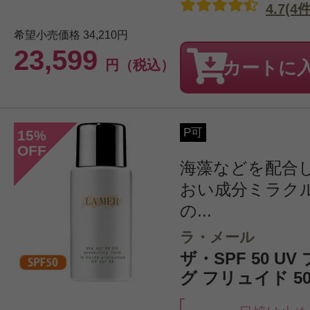
4.7(4件
希望小売価格
34,210円
23,599
円（税込）
カートに
P可
15
%
OFF
海藻などを配合
おい成分ミラク
の...
ラ・メール
ザ・SPF 50 U
グ フリュイド 50