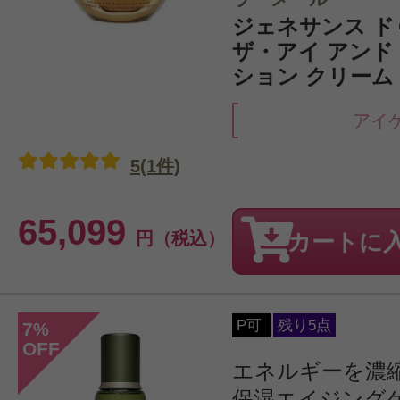
ジェネサンス 
ザ・アイ アンド
ション クリーム 1
アイ
5(1件)
65,099
円（税込）
カートに
P可
残り5点
7
%
OFF
エネルギーを濃
保湿エイジング