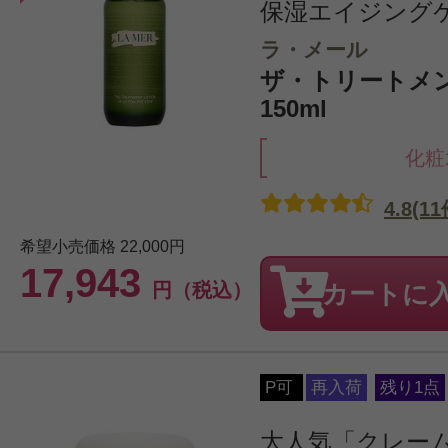
保湿エイジング
ラ・メール
ザ・トリートメ
150ml
化粧
4.8(11
希望小売価格
22,000円
17,943
円（税込）
カートに
P可
再入荷
残り1点
大人気「クレー