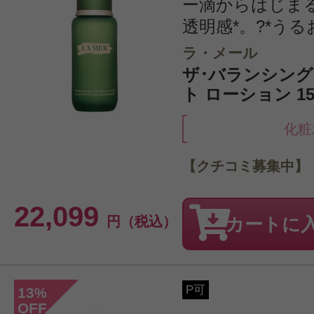
ー滴からはじま
透明感*。?*う
ラ・メール
ザ･バランシング
ト ローション 150m
化粧
【クチコミ募集中】
22,099
円（税込）
カートに
P可
13
%
OFF