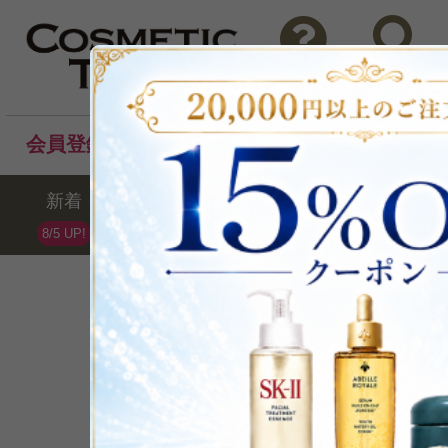
問い合わせ
検索
会員登録後のお買い物でポイントプレゼント！
新着
セール
ランキング
ブラ
8/5 UP!
DE LA MER
ラ・メール
全67点 /最大42%OFF
ブランドランキング第15位(07