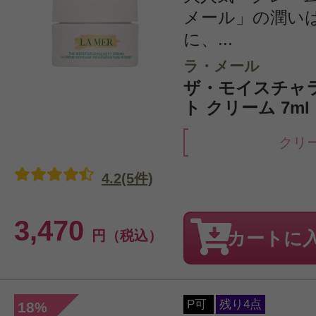
メール」の潤い
に、...
ラ・メール
ザ・モイスチャ
ト クリーム 7ml
クリ
4.2(5件)
3,470
円（税込）
カートに
P可
残り4点
18
%