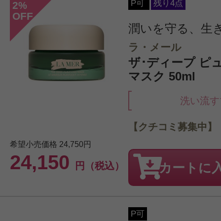
P可
残り4点
2
%
OFF
潤いを守る、生
ラ・メール
ザ･ディープ ピ
マスク 50ml
洗い流す
【クチコミ募集中】
希望小売価格
24,750円
24,150
円（税込）
カートに
P可