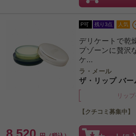
P可
残り3点
人気
デリケートで乾
プゾーンに贅沢
ケ...
ラ・メール
ザ・リップ バーム
リップ
【クチコミ募集中】
8,520
円（税込）