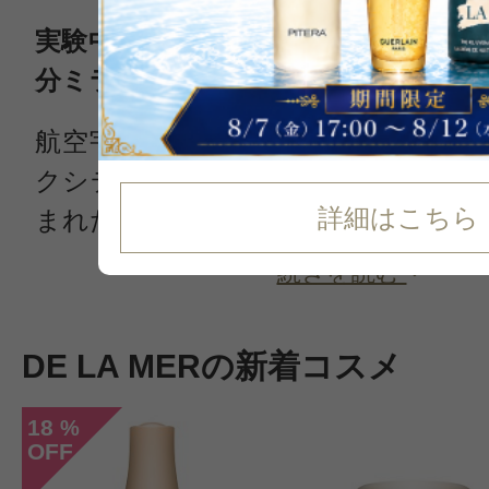
実験中のアクシデントをきっかけに
分ミラクルブロス(TM)が真髄のブラ
航空宇宙物理学者のヒューバー博士
クシデントから自ら肌をうるおす製
詳細はこちら
まれたドゥラメール
続きを読む
DE LA MERの新着コスメ
18
%
OFF