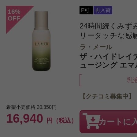
P可
再入荷
16
%
OFF
24時間続くみず
リータッチな感
ラ・メール
ザ・ハイドレイ
ュージング エマル
乳
【クチコミ募集中】
希望小売価格
20,350円
16,940
円（税込）
カートに