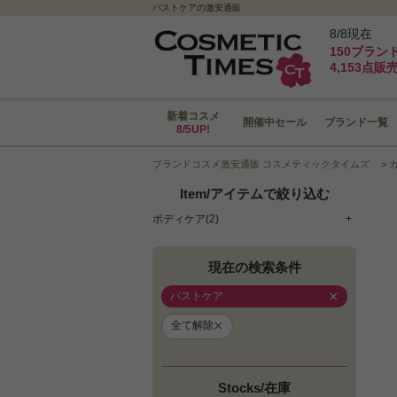
バストケアの激安通販
8/8現在
150ブラン
4,153点販
新着コスメ
開催中セール
ブランド一覧
8/5UP!
ブランドコスメ激安通販 コスメティックタイムズ
＞
Item/アイテムで絞り込む
ボディケア(2)
+
現在の検索条件
×
バストケア
×
全て解除
Stocks/在庫