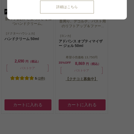
詳細はこちら
P可
P可
再入荷
肌のうるおいと柔らかさを保
首周り、デコルテ、バスト用
つハンドクリーム。
のリフトアップ＆ファー...
肌のうるおいと柔らかさを保
[ドクターハウシュカ]
首周り、デコルテ、バスト用
[ヨンカ]
つハンドクリーム。
ハンドクリーム 50ml
のリフトアップ＆ファー...
アドバンス オプティマイザ
ー ジェル 50ml
希望小売価格
13,750円
2,690
円（税込）
35%OFF
8,869
円（税込）
バストケア
バストケア
5
(2件)
【クチコミ募集中】
カートに入れる
カートに入れる