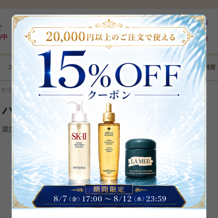
最大5%pt還元｜最短3日｜8,000円以上全国送料無料
ログイン
ド
売中
新規登録
スキンケア
メイクアップ
ボディケア
ヘアケア
コフレ･雑貨
カテゴリから選ぶ
＞
バストケア
バストケア
並び替え
35
%
OFF