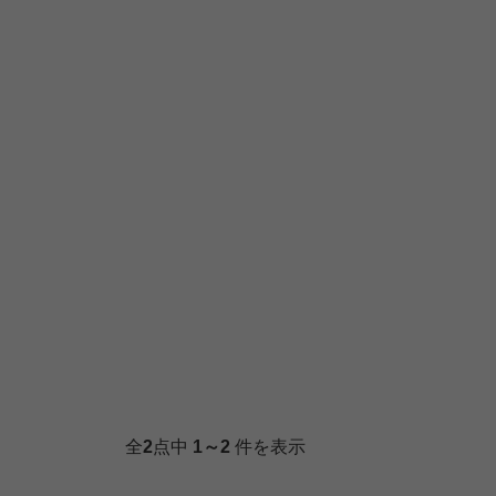
全
2
点中
1～2
件を表示