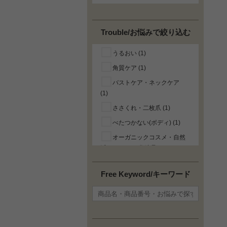
Trouble/お悩みで絞り込む
うるおい (1)
角質ケア (1)
バストケア・ネックケア
(1)
ささくれ・二枚爪 (1)
べたつかない(ボディ) (1)
オーガニックコスメ・自然
派/ナチュラル化粧品 (1)
Free Keyword/キーワード