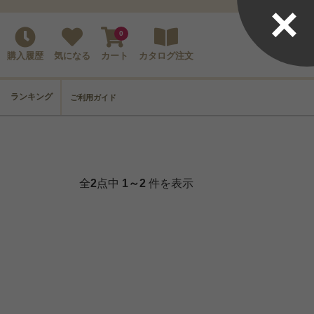
×
0
購入履歴
気になる
カート
カタログ注文
ランキング
ご利用ガイド
全
2
点中
1～2
件を表示