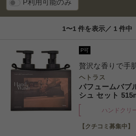
P利用可能のみ
1〜1 件を表示／ 1 件中
P可
贅沢な香りで手
ヘトラス
パフュームバブ
シュ セット 515
ハンドクリ
【クチコミ募集中】