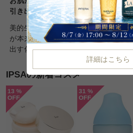
お肌が本来持っている力にアプロー
引き出す化粧品ブランド
美的生命力がめざめるイプサは、ひ
が本来持っている力にアプローチし
出す化粧品ブランドです
詳細はこちら
IPSAの新着コスメ
13
31
%
%
OFF
OFF