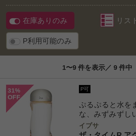
在庫ありのみ
リス
P利用可能のみ
1〜9 件を表示／ 9 件中
P可
31
%
OFF
ぷるぷると水を
な、みずみずし
イプサ
ザ・タイムR アクア