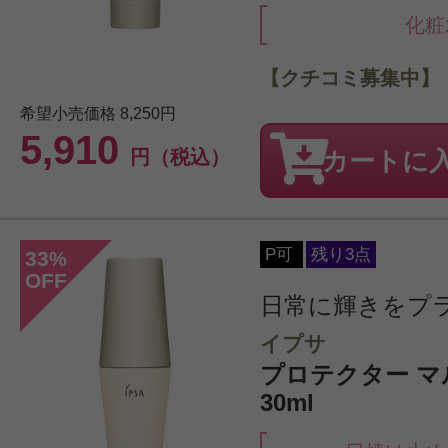
化粧
【クチコミ募集中】
希望小売価格
8,250円
5,910
円（税込）
カートに
P可
残り3点
33
%
OFF
日常に輝きをプ
イプサ
プロテクター 
30ml