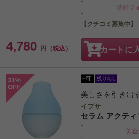
洗顔フ
【クチコミ募集中】
4,780
円（税込）
カートに
P可
残り4点
31
%
OFF
美しさを引き出
イプサ
セラム アクティブ
美容