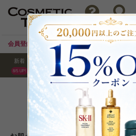
問い合わせ
検索
会員登録後のお買い物でポイントプレゼント！
新着
セール
ランキング
ブラ
8/5 UP!
IPSA
イプサ
全10点 /最大33%OFF