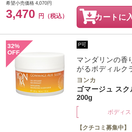
希望小売価格
4,070円
3,470
円（税込）
カートに
P可
32
%
OFF
マンダリンの香
がるボディルク
ヨンカ
ゴマージュ スク
200g
ボディス
【クチコミ募集中】