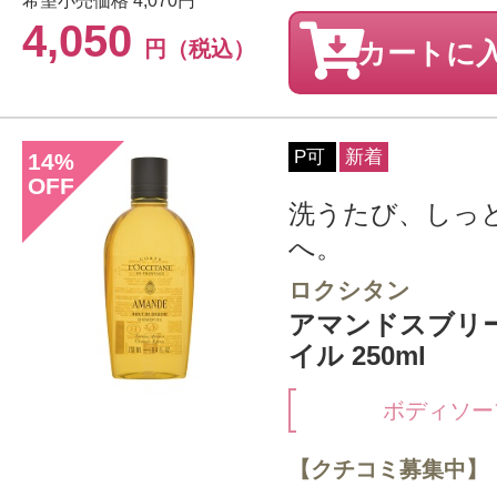
希望小売価格
4,070円
4,050
円（税込）
カートに
P可
新着
14
%
OFF
洗うたび、しっ
へ。
ロクシタン
アマンドスブリ
イル 250ml
ボディソー
【クチコミ募集中】