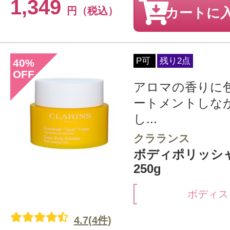
1,349
円（税込）
カートに
P可
残り2点
40
%
OFF
アロマの香りに
ートメントしな
し...
クラランス
ボディポリッシ
250g
ボディス
4.7(4件)