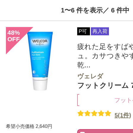
1〜6 件を表示／ 6 件中
P可
再入荷
48
%
OFF
疲れた足をすば
ュ。カサつきや
乾...
ヴェレダ
フットクリーム 7
フット
5(1件)
希望小売価格
2,640円