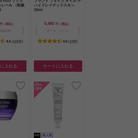
S H2O ソリュ
プラント フェイス オイル デ
スレール （乾燥
ハイドレイテッドスキン
l
30ml
6,980
円（税込）
円（税込）
他洗顔料
オイル・バーム
4.5
(106件)
4.5
(19件)
トに入れる
カートに入れる
43
%
OFF
P可
再入荷