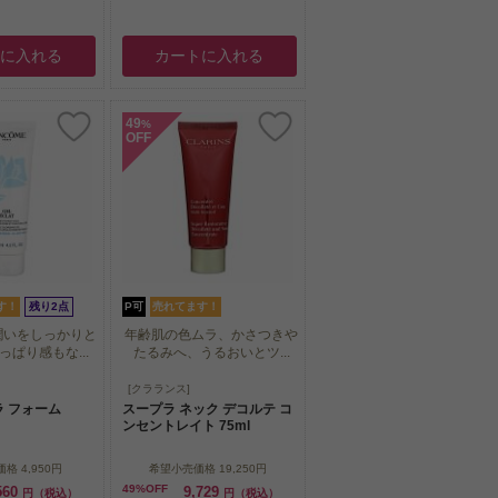
トに入れる
カートに入れる
49
%
OFF
す！
残り2点
P可
売れてます！
潤いをしっかりと
年齢肌の色ムラ、かさつきや
ぱり感もな...
たるみへ、うるおいとツ...
潤いをしっかりと
年齢肌の色ムラ、かさつきや
[クラランス]
ぱり感もな...
たるみへ、うるおいとツ...
ラ フォーム
スープラ ネック デコルテ コ
ンセントレイト 75ml
価格
4,950円
希望小売価格
19,250円
49%OFF
560
9,729
円（税込）
円（税込）