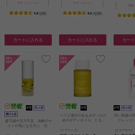
ボディクリーム
ボディオイル
洗顔
4.8
(5件)
4.6
(43件)
カートに入れる
カートに入れる
カー
48
34
%
%
OFF
OFF
P可
再入荷
P可
P可
再入荷
残り1点
ハリと弾力のあるボディのた
特に乾燥の
めのボディオイル。たる...
クレンジ
疲労感や活力不足、加齢のサ
インが気になる方に、活...
ハリと弾力のあるボディのた
特に乾燥の
[クラランス]
[ビオデルマ]
めのボディオイル。たる...
クレンジ
疲労感や活力不足、加齢のサ