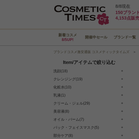
8/8現在
150ブラン
4,153点販
新着コスメ
開催中セール
ブランド一覧
8/5UP!
ブランドコスメ激安通販 コスメティックタイムズ
Item/アイテムで絞り込む
洗顔(18)
+
クレンジング(19)
+
化粧水(10)
+
乳液(1)
+
クリーム・ジェル(29)
+
美容液(8)
+
オイル・バーム(7)
+
パック・フェイスマスク(5)
+
部分ケア(8)
+