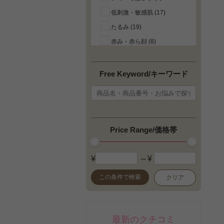
低刺激・敏感肌 (17)
ヘレナルビンスタイン (1)
たるみ (19)
ヨンカ (27)
赤み・赤ら顔 (8)
ラ・プレリー (4)
角質ケア (5)
ラロッシュポゼ (7)
顔のテカリ (3)
ランコム (9)
Free Keyword/キーワード
引き締め (11)
ロクシタン (1)
唇の荒れ・乾燥 (2)
よく落ちる (7)
目のクマ (2)
Price Range/価格帯
カバー力 (1)
崩れにくい (1)
¥
～¥
マット肌 (1)
この条件で検索
クリア
ツヤ (1)
肌色コントロール (1)
ロング(マスカラ) (1)
最新のクチコミ