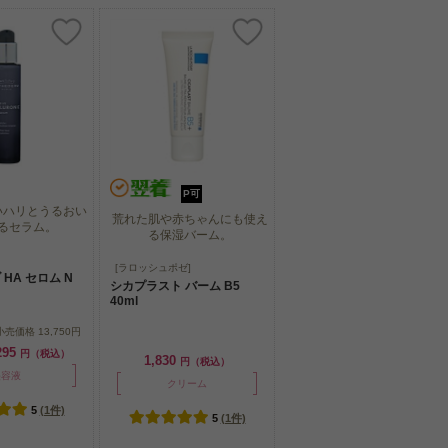
P可
いハリとうるおい
荒れた肌や赤ちゃんにも使え
るセラム。
る保湿バーム。
いハリとうるおい
荒れた肌や赤ちゃんにも使え
[ラロッシュポゼ]
るセラム。
HA セロム N
る保湿バーム。
シカプラスト バーム B5
40ml
小売価格
13,750円
295
円（税込）
1,830
円（税込）
美容液
クリーム
5
(1件)
5
(1件)