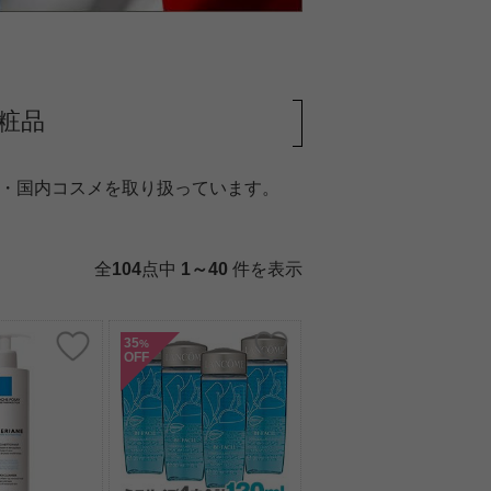
粧品
メ・国内コスメを取り扱っています。
全
104
点中
1～40
件を表示
35
%
OFF