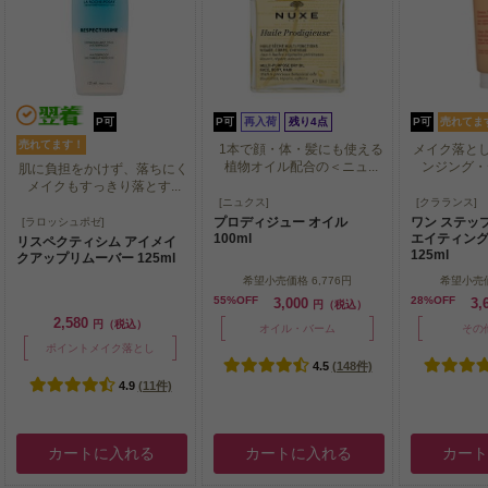
P可
P可
再入荷
残り4点
P可
売れてま
売れてます！
1本で顔・体・髪にも使える
メイク落と
植物オイル配合の＜ニュ...
ンジング・デ
肌に負担をかけず、落ちにく
メイクもすっきり落とす...
1本で顔・体・髪にも使える
メイク落と
[ニュクス]
[クラランス]
植物オイル配合の＜ニュ...
ンジング・デ
肌に負担をかけず、落ちにく
プロディジュー オイル
ワン ステッ
[ラロッシュポゼ]
メイクもすっきり落とす...
100ml
エイティング
リスペクティシム アイメイ
125ml
クアップリムーバー 125ml
希望小売価格
6,776円
希望小売
55%OFF
28%OFF
3,000
3,
円（税込）
2,580
円（税込）
オイル・バーム
その
ポイントメイク落とし
4.5
(148件)
4.9
(11件)
カートに入れる
カートに入れる
カー