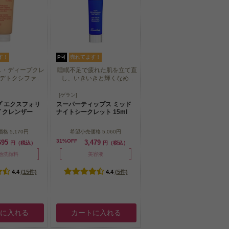
す！
P可
売れてます！
し・ディープクレ
睡眠不足で疲れた肌を立て直
トクシファ...
し、いきいきと輝くなめ...
し・ディープクレ
睡眠不足で疲れた肌を立て直
[ゲラン]
トクシファ...
し、いきいきと輝くなめ...
プ エクスフォリ
スーパーティップス ミッド
 クレンザー
ナイトシークレット 15ml
価格
5,170円
希望小売価格
5,060円
31%OFF
695
3,479
円（税込）
円（税込）
他洗顔料
美容液
4.4
(15件)
4.4
(5件)
トに入れる
カートに入れる