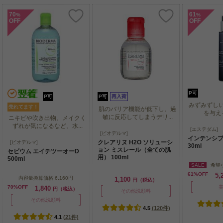
70
61
%
%
OFF
OFF
P可
P可
P可
再入荷
みずみずし
売れてます！
肌のバリア機能が低下し、過
を与え
敏に反応してしまうデリ...
ニキビや吹き出物、メイクく
ずれが気になるなど、水...
みずみずし
[エステダム]
肌のバリア機能が低下し、過
[ビオデルマ]
を与え
インテンシブ 
敏に反応してしまうデリ...
ニキビや吹き出物、メイクく
クレアリヌ H2O ソリューシ
[ビオデルマ]
30ml
ずれが気になるなど、水...
ョン ミスレール（全ての肌
セビウム エイチツーオーD
用） 100ml
500ml
SALE
希望
61%OFF
5,
内容量換算価格
6,160円
1,100
円（税込）
70%OFF
1,840
円（税込）
その他洗顔料
その他洗顔料
4.5
(120件)
4.1
(21件)