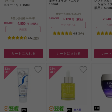
ボディオイル トニック
クレアリヌ T
[ヨンカ]
インが気になる方に、活...
100ml
ーション ミ
ニュートリ＋ 15ml
肌用） 500m
希望小売価格
9,350円
希望小売価格
9,680円
34%OFF
6,120
2,240
円（税込）
48%OFF
4,950
円（税込）
ボディオイル
その
美容液
4.5
(2件)
4.5
(2件)
カートに入れる
カートに入れる
カー
33
28
%
%
OFF
OFF
P可
P可
P可
再入荷