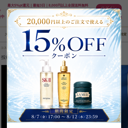
最大5%pt還元｜最短3日｜8,000円以上全国送料無料
ログイン
ド
売中
新規登録
スキンケア
メイクアップ
ボディケア
ヘアケア
コフレ･雑貨
＞
コスメ特集＆コラム
＞
フランスコスメ・化粧品
投稿日：2025/01/11
海外