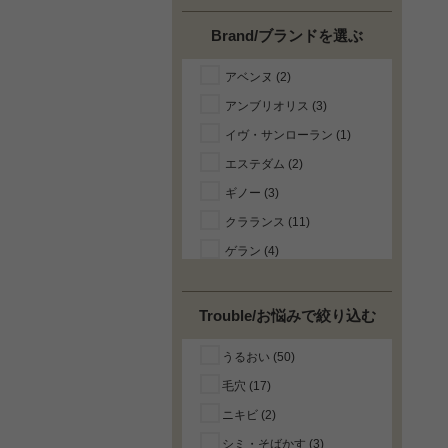
Brand/ブランドを選ぶ
アベンヌ (2)
アンブリオリス (3)
イヴ・サンローラン (1)
エステダム (2)
ギノー (3)
クラランス (11)
ゲラン (4)
コーダリー (2)
ソティス (7)
Trouble/お悩みで絞り込む
ディオール（クリスチャン
うるおい (50)
ディオール） (1)
毛穴 (17)
ニュクス (5)
ニキビ (2)
ビオデルマ (11)
シミ・そばかす (3)
ビオテルム (3)