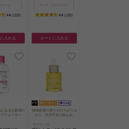
フォーム
ネック・デコルテケア
4.6
(15件)
4.6
(13件)
トに入れる
カートに入れる
P可
売れてます！
残り1点
気になるお肌用の
植物由来の香りがひろがりな
ングウォーター
がら、水分不足の肌をみ...
気になるお肌用の
植物由来の香りがひろがりな
[クラランス]
ングウォーター
がら、水分不足の肌をみ...