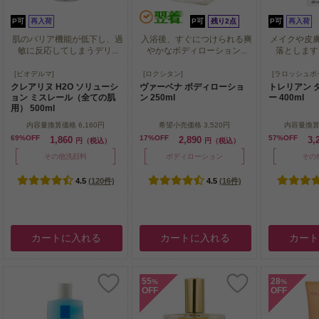
P可
再入荷
P可
残り2点
P可
再入荷
肌のバリア機能が低下し、過
入浴後、すぐにつけられる爽
メイクや皮
敏に反応してしまうデリ...
やかなボディローション...
落とします・
肌のバリア機能が低下し、過
入浴後、すぐにつけられる爽
メイクや皮
[ビオデルマ]
[ロクシタン]
[ラロッシュポ
敏に反応してしまうデリ...
やかなボディローション...
落とします・
クレアリヌ H2O ソリューシ
ヴァーベナ ボディローショ
トレリアン 
ョン ミスレール（全ての肌
ン 250ml
ー 400ml
用） 500ml
内容量換算価格
6,160円
希望小売価格
3,520円
内容量換
69%OFF
17%OFF
57%OFF
1,860
2,890
3,
円（税込）
円（税込）
その他洗顔料
ボディローション
その
4.5
(120件)
4.5
(16件)
カートに入れる
カートに入れる
カー
55
28
%
%
OFF
OFF