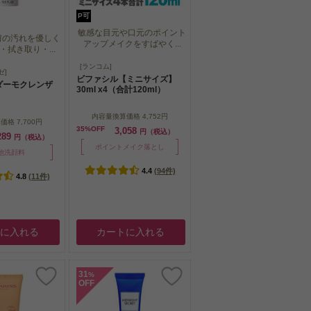
P可
敏感な目元や口元のポイント
膚の汚れを優しく
アップメイクをすばやく...
拭き取り・...
敏感な目元や口元のポイント
[ランコム]
膚の汚れを優しく
ゼ]
アップメイクをすばやく...
ビファシル【ミニサイズ】
拭き取り・...
ダーモクレンザ
30ml x4（合計120ml）
内容量換算価格
4,752円
算価格
7,700円
35%OFF
3,058
円（税込）
289
円（税込）
ポイントメイク落とし
他洗顔料
4.4
(94件)
4.8
(11件)
トに入れる
カートに入れる
31
%
OFF