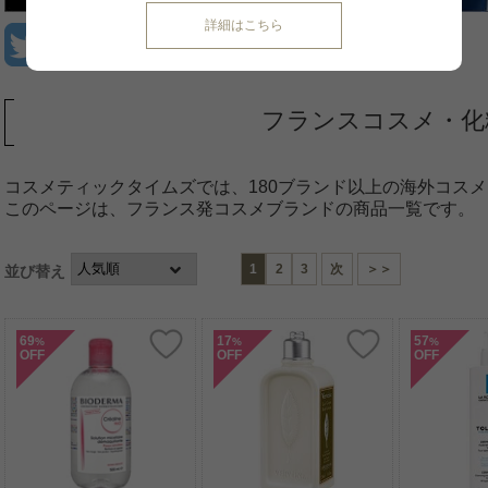
詳細はこちら
フランスコスメ・化
コスメティックタイムズでは、180ブランド以上の海外コス
このページは、フランス発コスメブランドの商品一覧です。
1
2
3
次
＞＞
並び替え
69
17
57
%
%
%
OFF
OFF
OFF