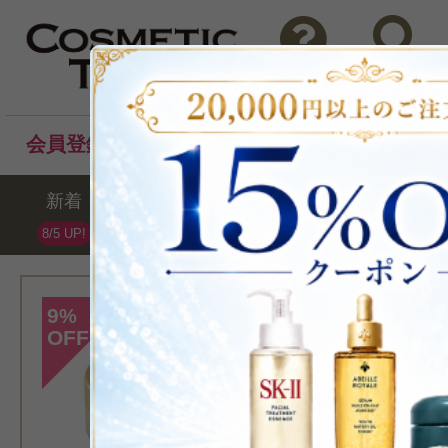
問い合わせ
検索
会員登録後のお買い物でポイントプレゼント！
新着
セール
ランキング
ブラ
8/5 UP!
[ジェーンアイルデ
9
%
OFF
>アメイジングベー
（ビスク） 10.5g
ファンデー