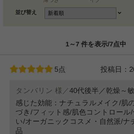
薄づき
イク
並び替え
1～7
件を表示/7
点中
5点
投稿日：20
タンバリン 様／
40代後半／
乾燥～
感じた効能：ナチュラルメイク/肌
づき/フィット感/肌色コントロール
い/オーガニックコスメ・自然派/ナ
品