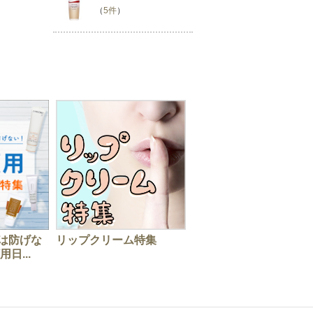
（
5件
）
は防げな
リップクリーム特集
日...