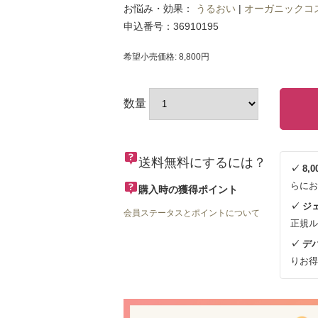
お悩み・効果：
うるおい
|
オーガニックコ
申込番号：36910195
希望小売価格: 8,800円
数量
送料無料にするには？
✓ 8
らにお
購入時の獲得ポイント
✓ ジ
会員ステータスとポイントについて
正規ル
✓ デ
りお得