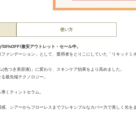
使い方
mlが30%OFF!激安アウトレット・セール中。
液ファンデーション」として、愛用者をとりこにしていた「リキッドミ
ム(色つき美容液)」に変わり、スキンケア効果をより高めました。
せる最先端テクノロジー。
へ導くティントセラム。
用感、シアーからフローレスまでフレキシブルなカバー力で美しく光を