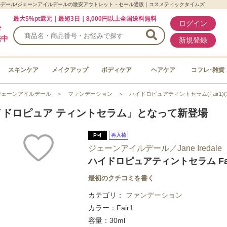
ーンアイルデール/ジェーンアイルデールの激安アウトレット・セール通販｜コスメティックタイムズ
最大5%pt還元｜最短3日｜8,000円以上全国送料無料
ログイン
ド
売中
新規登録
スキンケア
メイクアップ
ボディケア
ヘアケア
コフレ･雑貨
ジェーンアイルデール
＞
ファンデーション
＞
ハイドロピュアティントセラム(Fair1)(3
ドロピュア ティントセラム」となって新登場
P可
再入荷
ジェーンアイルデール／Jane Iredale
ハイドロピュアティントセラム Fair
最初のクチコミを書く
カテゴリ：
ファンデーション
カラー：Fair1
容量：30ml