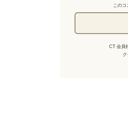
このコ
CT 会
ク