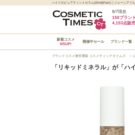
ハイドロピュアティントセラム(30ml)(Fair1)｜ジェ
8/7現在
150ブラン
4,153点販
新着コスメ
開催中セール
ブランド一覧
8/5UP!
ブランドコスメ激安通販 コスメティックタイムズ
＞
「リキッドミネラル」が「ハイ