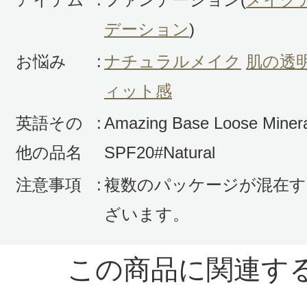
デーション
)
お悩み
:
ナチュラルメイク
肌の透
ィット感
英語その
:
Amazing Base Loose Miner
投稿日：2016年10月2
他の品名
SPF20#Natural
peyonkino 様
／50代前
注意事項
:
複数のパッケージが混在す
感じた効能：ナチュラルメイク/ツヤ
ざいます。
薄づき/立体感メイク/肌色コントロー
購入品：アメイジングベース SPF20
この商品に関連す
購入色：（アイボリー）
ずっとニールズヤードのミネラルフ