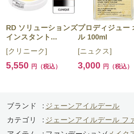
き/フィット感/肌色コントロール/色
ガニックコスメ・自然派/ナチュラル
RD ソリューションズ
プロディジュー 
購入品：アメイジングベース SPF20
インスタント...
ル 100ml
購入色：（ウォーム シルク）
[クリニーク]
[ニュクス]
30代後半から使用しています。エス
5,550
3,000
円（税込）
円（税込）
められて使い始めましたが、薄付き
ても、汗をかいても、季節問わず、
ません。それまでは、時間が経つと
て、鏡見てビーックリが頻繁でした
ブランド
:
ジェーンアイルデール
ランド使ってから、毛穴落ち全くあ
カテゴリ
:
ジェーンアイルデール フ
トピーの既往で肌の弱い自分でも大
刺激で悩んでいる方はおすすめです
アイテム
:
ファンデーション(
メイク