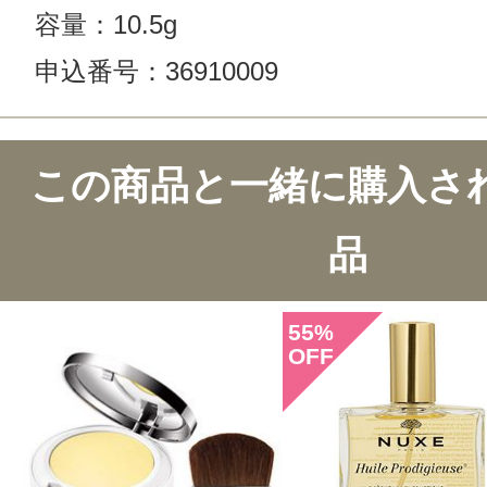
容量：10.5g
申込番号：36910009
この商品のクチコミ
この商品と一緒に購入さ
7件のレビュー
品
総合評価：
4.7点
55
%
OFF
投稿日：2020年04月2
タンバリン 様
／40代
感じた効能：ナチュラルメイク/肌の