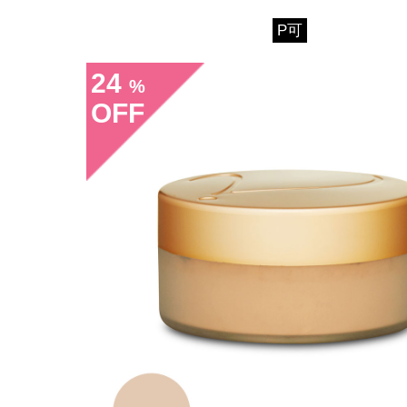
P可
24
%
OFF