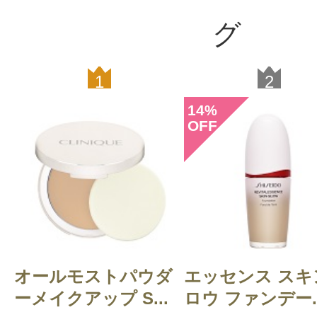
購入品：アメイジングベース SPF20
グ
購入色：（ウォーム シエナ）
ブラシで幾度か重ねても、厚塗りに
1
2
い仕上がりです。でもカバー力があ
14
%
OFF
れいな肌に見せることができると思
ームティント・リキッドミネラルの
ています。色白の人なら、暗くなっ
も。日本人の平均的な色なので、こ
ートすると間違いないかもしれませ
オールモストパウダ
エッセンス スキ
役
ーメイクアップ S...
ロウ ファンデー..