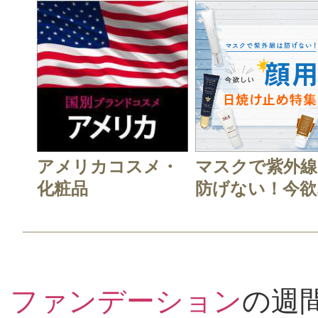
ョンだったのですが、入荷されない
を探し求めていました。ジェーンア
して正解でした。透明感があって、
て、肌が明るくなります。色はアイ
役
アメリカコスメ・
マスクで紫外線
化粧品
防げない！今欲..
投稿日：2016年01月1
さおりんご 様
／40代
ファンデーション
の週
感じた効能：肌の透明感・薄づき/肌