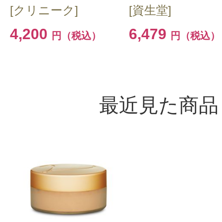
[クリニーク]
[資生堂]
4,200
6,479
円（税込）
円（税込）
すべての7件のクチコミを見る
最近見た商品
このコスメのレビューを書いて
クチコミを投稿する
CT会員様は、
マイページの「購
らクチコミ投稿すると1 商品につき