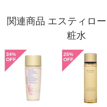
関連商品 エスティローダ
粧水
34
25
%
%
OFF
OFF