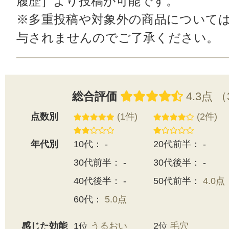
履歴］より投稿が可能です。
※多重投稿や対象外の商品について
与されませんのでご了承ください。
総合評価
4.3点 
点数別
(1件)
(2件)
年代別
10代： -
20代前半： -
30代前半： -
30代後半： -
40代後半： -
50代前半：
4.0点
60代：
5.0点
感じた効能
1位
うるおい
2位
毛穴