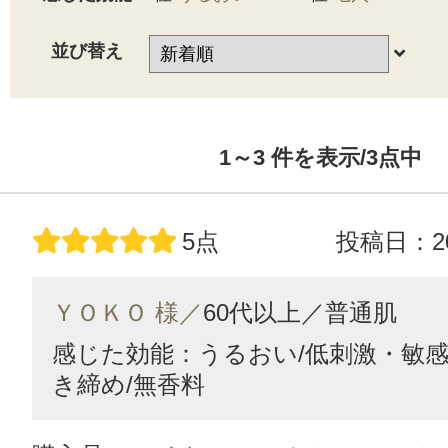
並び替え
1～3
件を表示/3
点中
5点
投稿日：20
ＹＯＫＯ 様／
60代以上／
普通肌
感じた効能：うるおい/低刺激・敏感
き締め/無香料