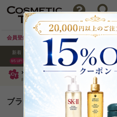
問い合わせ
検索
会員登録後のお買い物でポイントプレゼント！
新着
セール
ランキング
ブラ
8/5 UP!
エスティローダー
化粧水
シュープ
RP ミルキー ローション100ml
ブライトニングとエイジング
融合。