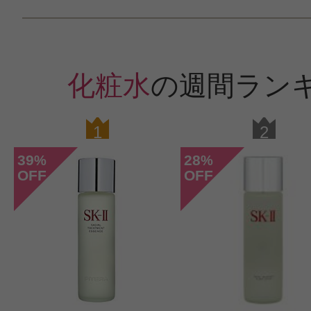
化粧水
の週間ラン
1
2
39
28
%
%
OFF
OFF