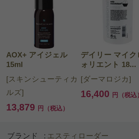
このコスメのレビューを書いて
クチコミを投稿する
AOX+ アイジェル
CT 会員様は、
マイページの「購
デイリー マイク
15ml
ォリエント 18...
らクチコミ投稿すると1 商品につ
[スキンシューティカ
[ダーマロジカ]
ントプレゼント！
ルズ]
16,400
円（税込
13,879
円（税込）
ブランド
:
エスティローダー