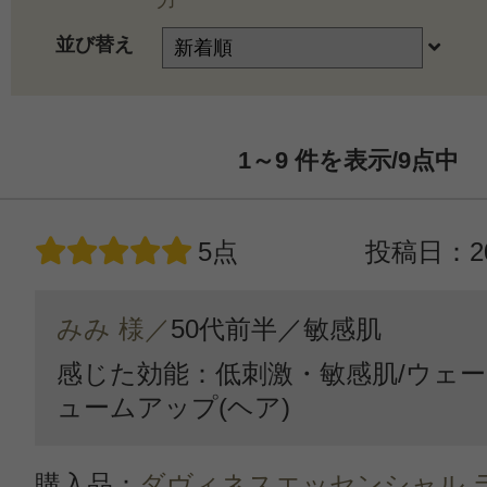
力
並び替え
1～9
件を表示/9
点中
5点
投稿日：20
みみ 様／
50代前半／
敏感肌
感じた効能：低刺激・敏感肌/ウェー
ュームアップ(ヘア)
購入品：
ダヴィネスエッセンシャル 