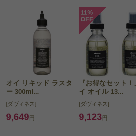
11
%
OFF
オイ リキッド ラスタ
『お得なセット！
ー 300ml...
イ オイル 13...
[ダヴィネス]
[ダヴィネス]
9,649
9,123
円
円