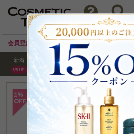
問い合わせ
検索
会員登録後のお買い物でポイントプレゼント！
新着
セール
ランキング
ブラ
8/5 UP!
[ダヴィネス]
1
%
OFF
>ダヴィネスエ
ラブカール クリー
洗い流さな