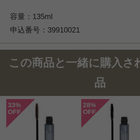
容量：135ml
申込番号：39910021
この商品のクチコミ
この商品と一緒に購入さ
8件のレビュー
品
総合評価：
4.2点
33
28
%
%
OFF
OFF
投稿日：2025年05月1
スー 様
／60代以上