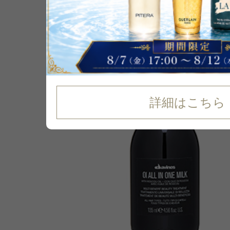
P可
残り3点
2
%
OFF
詳細はこちら