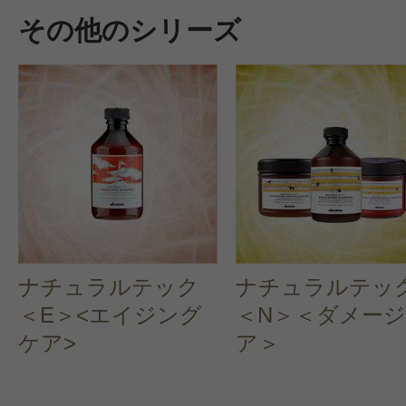
その他のシリーズ
すべての8件のクチコミを見る
このコスメのレビューを書いて
クチコミを投稿する
CT会員様は、
マイページの「購
ナチュラルテック
ナチュラルテッ
＜E＞<エイジング
＜N＞＜ダメー
らクチコミ投稿すると1 商品につき
ケア>
ア＞
ントプレゼント！