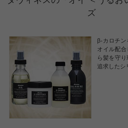
ズ
投稿日：2020年03月0
ミミ 様
／50代前半
β-カロチ
スプレーが細かくないので全体を湿
オイル配合
ら髪を守り
きない。
追求したシ
香りも好き嫌いが分かれるような、
香り。2本も購入して後悔…