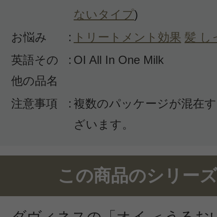
感じた効能：カラーリングケア/トリ
ないタイプ
)
果/さらさら/ストレートヘア/ボリュ
お悩み
:
トリートメント効果
髪 し
ア)
英語その
:
OI All In One Milk
購入品：オイ ミルク
他の品名
さらさらになります！香りは強めで
注意事項
:
複数のパッケージが混在す
でも気になるような残り方ではなく
ざいます。
じです。量に対してすごく安いとは
知れませんが、伸びがいいので思っ
した。
この商品のシリーズ
ダヴィネスの「オイ ＜うるお