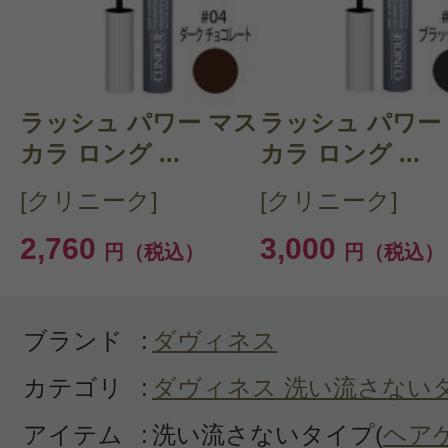
感じた効能：トリートメント効果/髪 
購入品：オイ ミルク
カラーで固くごわごわした髪の毛を
ラッシュ パワー マス
ラッシュ パワー
とりと整えてくれる、手放せない商
カラ ロング ...
カラ ロング ...
愛用しています。
[クリニーク]
[クリニーク]
2,760
3,000
円（税込）
円（税込）
ブランド
:
ダヴィネス
投稿日：2020年09月1
カテゴリ
:
ダヴィネス 洗い流さない
T 様
／40代前半
アイテム
:
洗い流さないタイプ(
ヘア