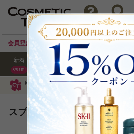
問い合わせ
検索
会員登録後のお買い物でポイントプレゼント！
新着
セール
ランキング
ブラ
8/5 UP!
ダヴィネス
洗い流さないタイプ
オイ
スプレーするとミルクに！新
メント