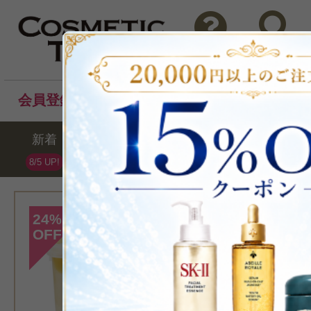
問い合わせ
検索
会員登録後のお買い物でポイントプレゼント！
新着
セール
ランキング
ブラ
8/5 UP!
[ダヴィネス]
24
%
OFF
>ダヴィネスエッ
ヌ コンディショナー
洗い流す