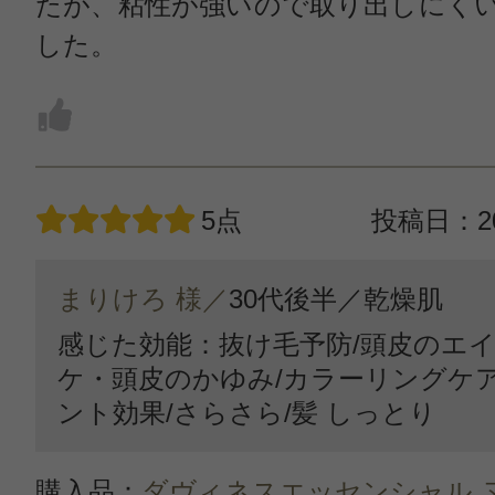
たが、粘性が強いので取り出しにく
した。
5点
投稿日：20
まりけろ 様／
30代後半／
乾燥肌
感じた効能：抜け毛予防/頭皮のエイ
ケ・頭皮のかゆみ/カラーリングケア
ント効果/さらさら/髪 しっとり
購入品：
ダヴィネスエッセンシャル 