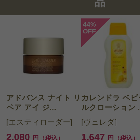
品
総合評価：
5点
44
%
OFF
投稿日：2021年01月1
はなこさん 様
／40代
感じた効能：頭皮のエイジング/フケ
み/ボリュームアップ(ヘア)
購入品：ナチュラルテック コンデ
アドバンス ナイト リ
カレンドラ ベビ
トリートメント＜ＲＮ＞
ペア アイ ジ...
ルクローション ..
シャンプーと同じものをずっと使い
[エスティローダー]
[ヴェレダ]
頭皮にもしっかりつけれて、マッサ
2,080
1,647
円（税込）
円（税込）