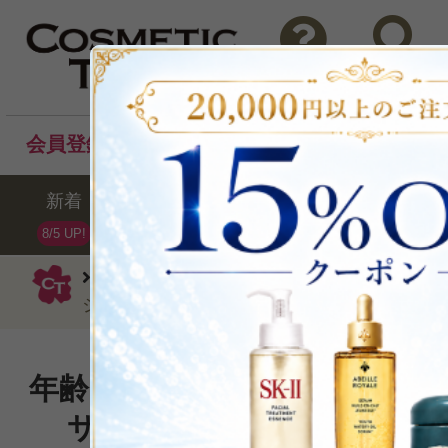
問い合わせ
検索
会員登録後のお買い物でポイントプレゼント！
新着
セール
ランキング
ブラ
8/5 UP!
ダヴィネス
洗い流すタイプ
ナチュ
ショニング トリートメント＜ＲＮ＞ミニサイ
年齢に伴う頭皮のたるみや髪
サつきにアプローチするR