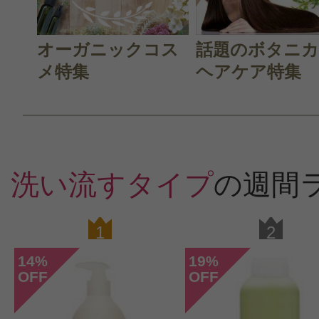
オーガニックコス
話題のボタニ
メ特集
ヘアケア特集
洗い流すタイプ
の週間
1
2
14
19
%
%
OFF
OFF