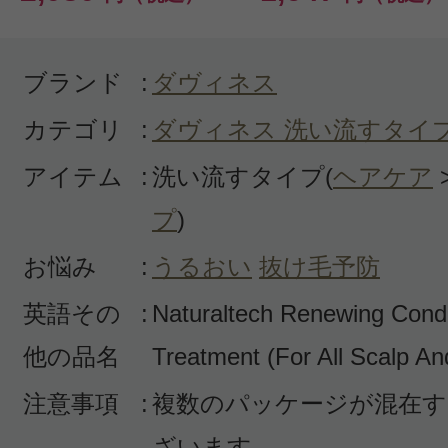
す。５分位後に、洗い流すとサラサ
ます。頭皮もすっきりで、痒みもあ
燥がひどい家族も大丈夫みたいです
ブランド
:
ダヴィネス
カテゴリ
:
ダヴィネス 洗い流すタイ
アイテム
:
洗い流すタイプ(
ヘアケア
プ
)
お悩み
:
うるおい
抜け毛予防
すべての1件のクチコミを見る
英語その
:
Naturaltech Renewing Condi
他の品名
Treatment (For All Scalp An
このコスメのレビューを書いて
注意事項
:
複数のパッケージが混在す
ざいます。