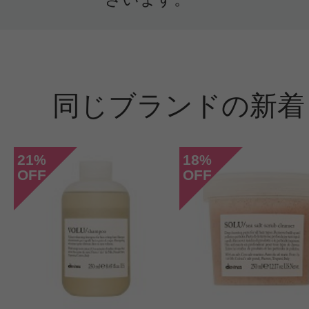
クチコミを投稿する
CT会員様は、
マイページの「購
同じブランドの新着
らクチコミ投稿すると1 商品につき
ントプレゼント！
21
18
%
%
OFF
OFF