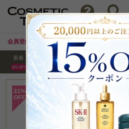
問い合わせ
検索
会員登録後のお買い物でポイントプレゼント！
新着
セール
ランキング
ブラ
8/5 UP!
[ダヴィネス]
31
%
OFF
>ナチュラルテ
ー＜RP＞ 1000m
シャン