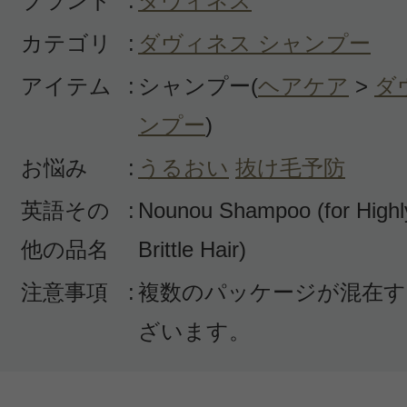
ブランド
:
ダヴィネス
がツルンとして、女性らしい柔らか
カテゴリ
:
ダヴィネス シャンプー
たと思います。セットもし易くなり
アイテム
:
シャンプー(
ヘアケア
>
ダ
紅茶のような甘い香りで、リラック
ました。
ンプー
)
お悩み
:
うるおい
抜け毛予防
英語その
:
Nounou Shampoo (for Highl
他の品名
Brittle Hair)
投稿日：2023年05月3
注意事項
:
複数のパッケージが混在す
YUKI 様
／50代前半
ざいます。
感じた効能：さらさら/髪 しっとり/