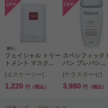
OFF
OFF
投稿日：2023年08月0
なおこ 様
／30代後半
感じた効能：フケ・頭皮のかゆみ/カ
ア/トリートメント効果/さらさら/髪 
ックス
フェイシャル トリー
スペシフィック 
購入品：ダヴィネスエッセンシャル 
トメント マスク...
バン プレバシ...
ー
[エスケーツー]
[ケラスターゼ]
トリートメントとセット購入して使
1,220
3,980
円（税込）
円（税込）
元々髪が絡まったりすることは無か
が、カラーやパーマで痛み毛が硬く
い、選びました。口コミ通り効果が