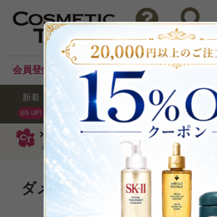
問い合わせ
検索
会員登録後のお買い物でポイントプレゼント！
新着
セール
ランキング
ブラ
8/5 UP!
ダヴィネス
シャンプー
ダヴィネス
ャンプーミニサイズ75ml
ダメージヘアを修復ししなや
P可