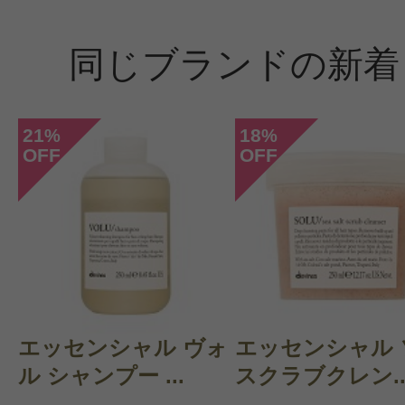
購入品：ダヴィネスエッセンシャル 
ー＋コンディショナー＜サロンサイ
同じブランドの新着
ミルクティーのような香りで使う度
します。シャンプーは少し泡立ち悪
21
18
%
%
よく濡らしてから使っています。コ
OFF
OFF
ナーはしっとりツルツルに仕上がり
気に入って使っています。在庫切れ
エッセンシャル ヴォ
エッセンシャル 
ル シャンプー ...
スクラブクレン..
投稿日：2023年05月0