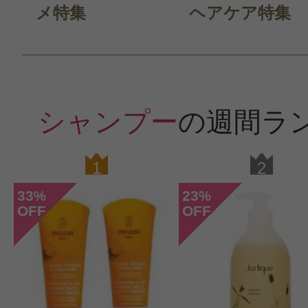
メ特集
ヘアケア特集
すべての18件のクチコミを見
シャンプー
の週間ラ
このコスメのレビューを書いて
1
2
クチコミを投稿する
33
23
%
%
OFF
OFF
CT会員様は、
マイページの「購
らクチコミ投稿すると1 商品につき
ントプレゼント！