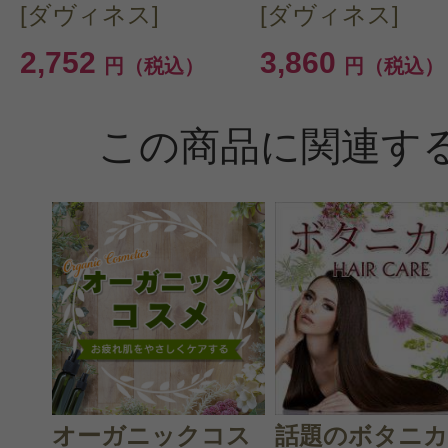
[ダヴィネス]
[ダヴィネス]
プライム 様
／50代後
2,752
3,860
円（税込）
円（税込）
感じた効能：頭皮のエイジング/髪 し
クス
この商品に関連す
購入品：ダヴィネスエッセンシャル 
ー＋コンディショナー＜サロンサイ
少量のシャンプーで泡立ち、コック
ディショナーはしっとりします。在
あるので早めに購入するようにして
オーガニックコス
話題のボタニ