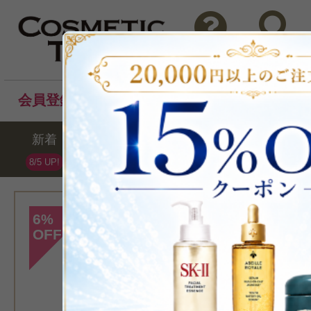
問い合わせ
検索
会員登録後のお買い物でポイントプレゼント！
新着
セール
ランキング
ブラ
8/5 UP!
[アンネマリー・ボ
6
%
OFF
>ハンドバーム 50
ハンドクリー