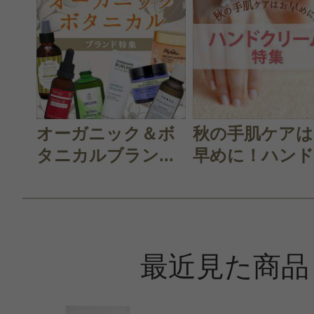
投稿日：2017年04月2
ちせぽん 様
／30代前
感じた効能：べたつかない(ボディ)/
スメ・自然派/ナチュラル化粧品
オーガニック＆ボ
秋の手肌ケアは
購入品：ハンドバーム
タニカルブラン...
早めに！ハンド.
潤いがしっかり持続します。アンネ
は、化粧水やクリーム、美容液とど
品質が良く、値段も良心的で本当に
最近見た商品
す。