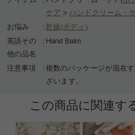
マリン 様
／60代以上
ケア
>
ハンドクリーム・
感じた効能：べたつかない(ボディ)/
お悩み
:
乾燥(ボディ)
マンス
英語その
:
Hand Balm
購入品：ハンドバーム
他の品名
このブランドは安心感があります。
注意事項
:
複数のパッケージが混在す
ムは初めてですが、べたべたしない
がよいです。スベスベ感もあり、香
ざいます。
で、良い感じです。
この商品に関連す