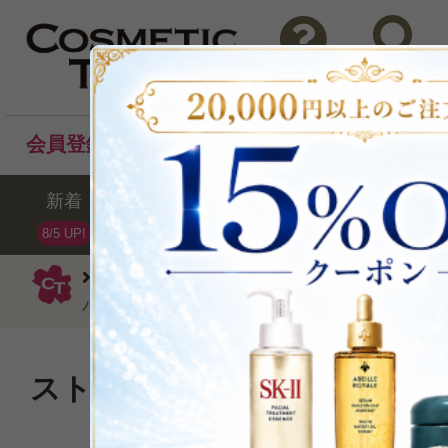
問い合わせ
検索
会員登録後のお買い物でポイントプレゼント！
新着
セール
ランキング
ブラ
8/5 UP!
アンネマリー・ボーリンド
ハンドクリ
バーム50ml
ストレスを受けている手肌を
P可
残り5点