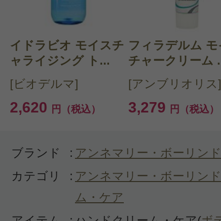
購入品：ハンドバーム
このブランドは高品質なので、使う
イドラビオ モイスチ
フィラデルム モ
す。
ャライジング ト...
チャークリーム ..
控えめな香り、べたつきにくいテク
[ビオデルマ]
[アンブリオリス
チューブタイプなので、最後まで出
2,620
3,279
円（税込）
円（税込）
が悔やまれます。
ブランド
:
アンネマリー・ボーリン
カテゴリ
:
アンネマリー・ボーリンド
ム・ケア
投稿日：2018年03月1
アイテム
:
ハンドクリーム・ケア(
ボ