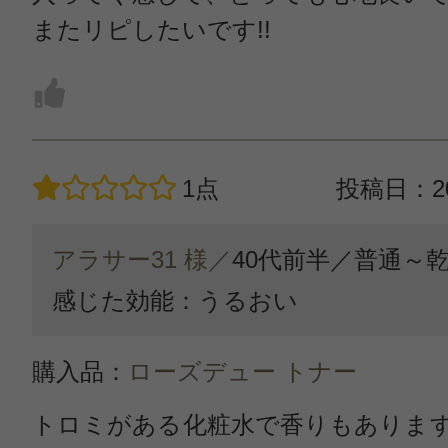
またリピしたいです!!
1点
投稿日：20
アラサー31 様／
40代前半／
普通～
感じた効能：うるおい
購入品：
ローズデュー トナー
トロミがある化粧水で香りもありま