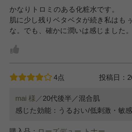
かなりトロミのある化粧水です。
肌に少し残りベタベタが続き私はも
な。でも、確かに潤いは感じました
4点
投稿日：20
mai 様／
20代後半／
混合肌
感じた効能：うるおい/低刺激・敏
購入品：
ローズデュー トナー