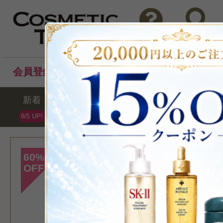
問い合わせ
検索
会員登録後のお買い物でポイントプレゼント！
新着
セール
ランキング
ブラ
8/5 UP!
[アンネマリー・ボ
60
%
OFF
>ローズデュー トナ
化粧