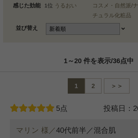
感じた効能
1位
うるおい
コスメ・自然派/
チュラル化粧品
並び替え
1～20
件を表示/36
点中
1
2
＞＞
5点
投稿日：20
マリン 様／
40代前半／
混合肌