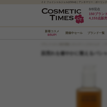
ＺＺ フェイシャルジェル(150ml)｜アンネマリー・ボー
8/8現在
150ブラン
4,153点販
新着コスメ
開催中セール
ブランド一覧
8/5UP!
ブランドコスメ激安通販 コスメティックタイムズ
＞
肌荒れを健やかに整えるパシ