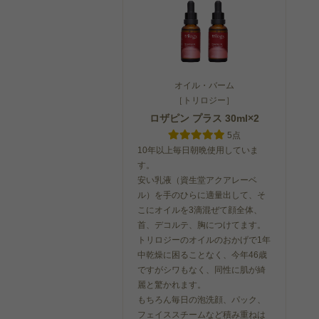
オイル・バーム
［トリロジー］
ロザピン プラス 30ml×2
5点
10年以上毎日朝晩使用していま
す。
安い乳液（資生堂アクアレーベ
ル）を手のひらに適量出して、そ
こにオイルを3滴混ぜて顔全体、
首、デコルテ、胸につけてます。
トリロジーのオイルのおかげで1年
中乾燥に困ることなく、今年46歳
ですがシワもなく、同性に肌が綺
麗と驚かれます。
もちろん毎日の泡洗顔、パック、
フェイススチームなど積み重ねは