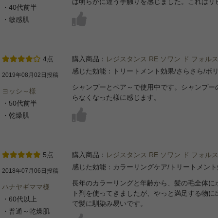
は明らかに違う手触りを感じました。これはリ
・40代前半
・敏感肌
4点
購入商品：
レジスタンス RE ソワン ド フォルス
感じた効能：トリートメント効果/さらさら/ボリ
2019年08月02日投稿
シャンプーとペア～で使用中です。シャンプー
ヨッシ～様
らなくなった様に感じます。
・50代前半
・乾燥肌
5点
購入商品：
レジスタンス RE ソワン ド フォルス
感じた効能：カラーリングケア/トリートメント効
2018年07月06日投稿
長年のカラーリングと年齢から、髪の毛全体に
ハナヤギママ様
ト剤を使ってきましたが、やっと満足する物に
・60代以上
で髪に馴染み易いです。
・普通～乾燥肌