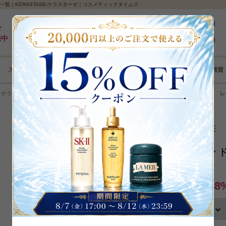
ー一覧｜KERASTASE/ケラスターゼ｜コスメティックタイムズ
最大5%pt還元｜最短3日｜8,000円以上全国送料無料
ログイン
ド
売中
新規登録
スキンケア
メイクアップ
ボディケア
ヘアケア
コフレ･雑貨
＞
ケラスターゼ
＞
洗い流すタイプ
＞
レジスタンス RE ソワン ド フォルス N
＞
レ
再入荷
残り1点
ケラスターゼ／KERASTASE
レジスタンス RE ソワン ド 
カテゴリ：
洗い流すタイプ
38
内容量換算価格：17,600円
数量