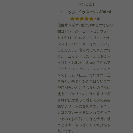
［ランコム］
トニック ドゥスール 400ml
5点
ケラスターゼ
ケラスターゼ
ケラスターゼ
化粧水を必ず2度付けするので冬の
U マ
ニュートリティブ NU マ
ニュートリティブ NU マ
CH マスク ク
スクア...
スクア...
ト R
間はピンクのトニックコンフォー
トを付けてからアプソリュエッセ
6,650
国内未販売
国内未販
円（税込）
ンスインローションを使っていま
14,299
2,360
込）
円（税込）
円（
0
したがだいぶ暑くなってきたので
0
0
青いトニックドウスールに変えさ
っぱりとお肌を引き締めてからア
プソリュエッセンスインローショ
ンでしっとり仕上げています。正
直香りがあまり好きではないです
が特別強いわけでもないので次に
使うアプソリュのバラの香りで癒
されお肌が整った感じで次の美容
液やクリームに進めます。トニッ
クはスプレー容器に入れて使って
いるのでお風呂上りなど全身に使
うと本当にさっぱりして気持ちが
良いです。