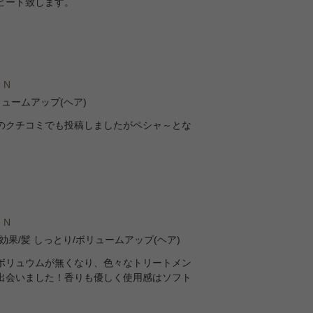
ピート致します。
 N
ュームアップ(ヘア)
のクチコミでも投稿しましたがペシャ～とな
 N
果/髪 しっとり/ボリュームアップ(ヘア)
ボリュウムが無くなり、色々なトリートメン
出会いました！香りも優しく使用感はソフト