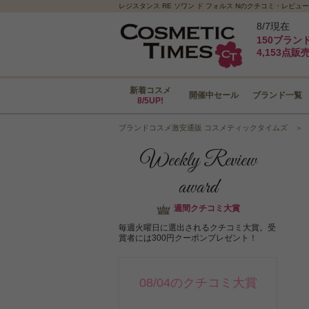
レジスタンス RE ソワン ド フォルス Nのクチコミ・レビュ
8/7現在
150ブラン
4,153点販
新着コスメ
開催中セール
ブランド一覧
8/5UP!
ブランドコスメ激安通販 コスメティックタイムズ
Weekly Review
award
週間クチコミ大賞
毎週火曜日に選出されるクチコミ大賞。受
賞者には300円クーポンプレゼント！
08/04のクチコミ大賞