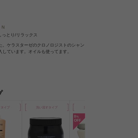
 N
しっとり/リラックス
た。ケラスターゼのクロノロジストのシャン
入しています。オイルも使ってます。
プ
すタイプ
洗い流すタイプ
洗い流すタイプ
洗い
8
%
OFF