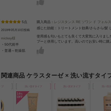
5点
購入商品：
レジスタンス RE ソワン ド フォルス
感じた効能：トリートメント効果/さらさら/髪 
2018年05月10日投稿
使用感も匂いもとても良くて大変気に入りまし
mickey様
プーと併用しています。高いのでお安い時に購
・50代前半
・普通～乾燥肌
関連商品 ケラスターゼ × 洗い流すタイ
イプ
洗い流すタイプ
洗い流すタイプ
洗い流
14
%
OFF