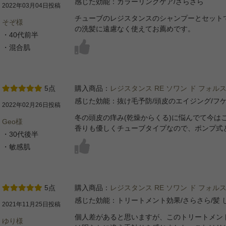
感じた効能：カラーリングケア/さらさら
2022年03月04日投稿
チューブのレジスタンスのシャンプーとセット
そぞ様
の洗髪に遠慮なく使えてお薦めです。
・40代前半
・混合肌
5点
購入商品：
レジスタンス RE ソワン ド フォルス
感じた効能：抜け毛予防/頭皮のエイジング/フ
2022年02月26日投稿
冬の頭皮の痒み(乾燥からくる)に悩んでて今は
Geo様
香りも優しくチューブタイプなので、ポンプ式
・30代後半
・敏感肌
5点
購入商品：
レジスタンス RE ソワン ド フォルス
感じた効能：トリートメント効果/さらさら/髪 
2021年11月25日投稿
個人差があると思いますが、このトリートメン
ゆり様