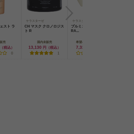
ケラスターゼ
ケラスターゼ
ケラスター
ェスト ラ
CH マスク クロノロジス
プルミエール PM マスク
ニュートリ
ト R
RA...
スクア...
販売
国内未販売
希望小売価格 8,030円
国
13,130
7,333
7,17
（税込）
円（税込）
円（税込）
0
1
0