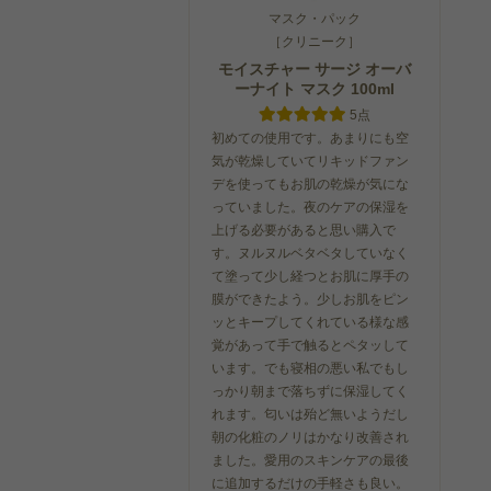
マスク・パック
［クリニーク］
モイスチャー サージ オーバ
ーナイト マスク 100ml
5点
初めての使用です。あまりにも空
気が乾燥していてリキッドファン
デを使ってもお肌の乾燥が気にな
っていました。夜のケアの保湿を
上げる必要があると思い購入で
す。ヌルヌルベタベタしていなく
て塗って少し経つとお肌に厚手の
膜ができたよう。少しお肌をピン
ッとキープしてくれている様な感
覚があって手で触るとペタッして
います。でも寝相の悪い私でもし
っかり朝まで落ちずに保湿してく
れます。匂いは殆ど無いようだし
朝の化粧のノリはかなり改善され
ました。愛用のスキンケアの最後
に追加するだけの手軽さも良い。