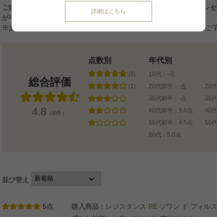
ご購入商品の口コミを投稿いただくと、1商品につき50ポイントプレ
詳細はこちら
が可能です。
※多重投稿や対象外の商品についてはポイント付与されませんのでご
点数別
年代別
(5)
10代：-点
総合評価
(1)
20代前半：-点
20
30代前半：-点
30
4.8
40代前半：5.0点
40
（6件）
50代前半：4.5点
50
60代：5.0点
並び替え
5点
購入商品：
レジスタンス RE ソワン ド フォルス