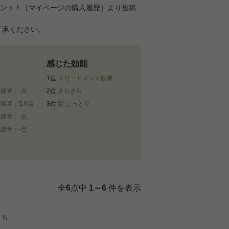
ゼント！［マイページの購入履歴］より投稿
了承ください。
感じた効能
1位
トリートメント効果
代後半：-点
2位
さらさら
代後半：5.0点
3位
髪 しっとり
代後半：-点
代後半：-点
全
6
点中
1～6
件を表示
 N