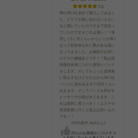
5点
噂のSK IIを初めて購入してみまし
た。ピテラが肌に合わない人もい
ると聞いていたので今まで見送っ
ていたのですがこれは凄い！！使
用して1ヶ月くらいからシミが薄く
なって顔全体も白く艶がある肌に
なってきました。お値段がお高い
けどその価値ありです！！私は洗
顔後顔全体につけた後安いパック
をします。そしてちょっと勿体無
い気もするけどその上からSK IIを
パックに染み込ませて20分くらい
おきます。そしてパックを剥がす
とツヤツヤの肌が出てきます。こ
れは絶対に買うべき！！エステや
美容医療に行くと思えば安いもの
です！！
(50代後半 Jackさん)
20人のお客様がこのクチコ
ミを役に立ったと考えています