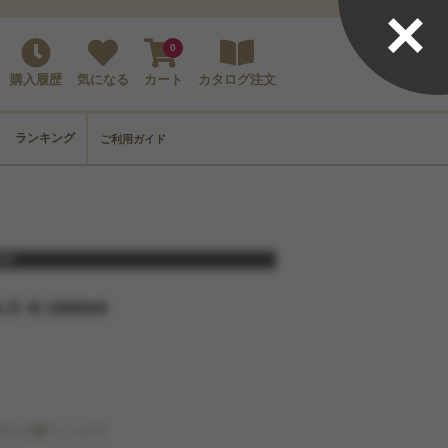
×
0
購入履歴
気になる
カート
カタログ注文
ランキング
ご利用ガイド
品中
 N 1000ml
さら
|
髪 しっとり