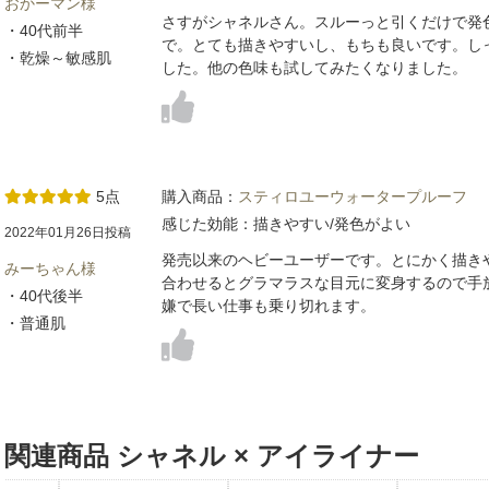
おかーマン様
さすがシャネルさん。スルーっと引くだけで発
・40代前半
で。とても描きやすいし、もちも良いです。し
・乾燥～敏感肌
した。他の色味も試してみたくなりました。
5点
購入商品：
スティロユーウォータープルーフ
感じた効能：描きやすい/発色がよい
2022年01月26日投稿
発売以来のヘビーユーザーです。とにかく描き
みーちゃん様
合わせるとグラマラスな目元に変身するので手
・40代後半
嫌で長い仕事も乗り切れます。
・普通肌
関連商品 シャネル × アイライナー