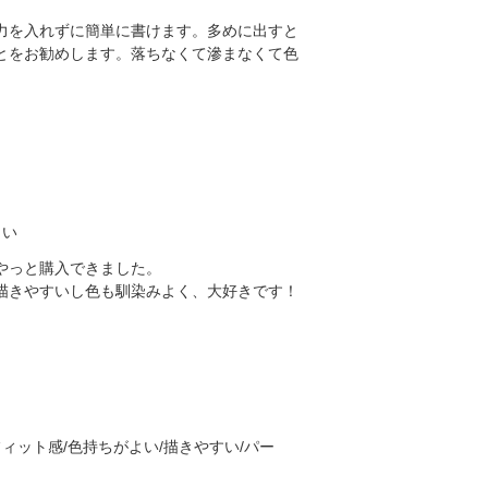
力を入れずに簡単に書けます。多めに出すと
とをお勧めします。落ちなくて滲まなくて色
よい
やっと購入できました。
描きやすいし色も馴染みよく、大好きです！
ィット感/色持ちがよい/描きやすい/パー