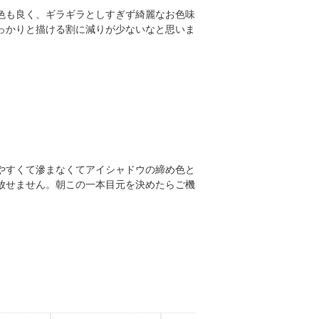
色も良く、ギラギラとしすぎず綺麗なお色味
っかりと描ける割に減りが少ないなと思いま
やすくて滲まなくてアイシャドウの締め色と
放せません。朝この一本目元を決めたらご機