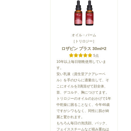
オイル・バーム
［トリロジー］
ロザピン プラス 30ml×2
5点
10年以上毎日朝晩使用していま
す。
安い乳液（資生堂アクアレーベ
ル）を手のひらに適量出して、そ
こにオイルを3滴混ぜて顔全体、
首、デコルテ、胸につけてます。
トリロジーのオイルのおかげで1年
中乾燥に困ることなく、今年46歳
ですがシワもなく、同性に肌が綺
麗と驚かれます。
もちろん毎日の泡洗顔、パック、
フェイススチームなど積み重ねは