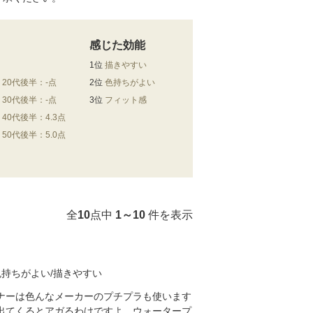
感じた効能
1位
描きやすい
20代後半：-点
2位
色持ちがよい
30代後半：-点
3位
フィット感
40代後半：4.3点
50代後半：5.0点
全
10
点中
1～10
件を表示
色持ちがよい/描きやすい
ナーは色んなメーカーのプチプラも使います
出てくるとアガるわけですよ、ウォータープ