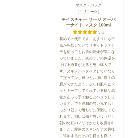
マスク・パック
［クリニーク］
モイスチャー サージ オーバ
ーナイト マスク 100ml
5点
初めての使用です。あまりにも空
気が乾燥していてリキッドファン
デを使ってもお肌の乾燥が気にな
っていました。夜のケアの保湿を
上げる必要があると思い購入で
す。ヌルヌルベタベタしていなく
て塗って少し経つとお肌に厚手の
膜ができたよう。少しお肌をピン
ッとキープしてくれている様な感
覚があって手で触るとペタッして
います。でも寝相の悪い私でもし
っかり朝まで落ちずに保湿してく
れます。匂いは殆ど無いようだし
朝の化粧のノリはかなり改善され
ました。愛用のスキンケアの最後
に追加するだけの手軽さも良い。