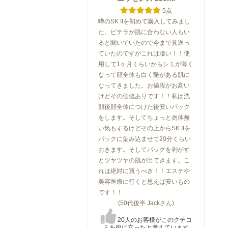
アイライナー
アイライナー
アイライナ
5点
噂のSK IIを初めて購入してみまし
た。ピテラが肌に合わない人もい
ると聞いていたので今まで見送っ
ていたのですがこれは凄い！！使
用して1ヶ月くらいからシミが薄く
なって顔全体も白く艶がある肌に
なってきました。お値段がお高い
シャネル
シャネル
シャネル
けどその価値ありです！！私は洗
ータ
スティロ ユー ウォータ
スティロ ユー ウォータ
スティロユーウ
顔後顔全体につけた後安いパック
ープルー...
ープルー...
プルーフ
をします。そしてちょっと勿体無
い気もするけどその上からSK IIを
4,670
4,689
4,670
）
円（税込）
円（税込）
円（
パックに染み込ませて20分くらい
109
109
109
おきます。そしてパックを剥がす
とツヤツヤの肌が出てきます。こ
れは絶対に買うべき！！エステや
美容医療に行くと思えば安いもの
です！！
(50代後半 Jackさん)
20人のお客様がこのクチコ
ミを役に立ったと考えています