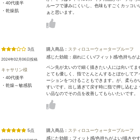
・40代後半
ルーフで滲みにくいし、色味もすごくカッコい
・乾燥肌
ぁと思います。
3点
購入商品：
スティロユーウォータープルーフ
感じた効能：崩れにくい/フィット感/色持ちがよ
2024年02月06日投稿
ペン先が太いので細く描きたい人には向いてま
キャサリン様
とても優しく、指でとんとんするとぼかしてア
・40代後半
ーションをつけることもできます。が、柔らか
・乾燥～敏感肌
すいです。出し過ぎて戻す時に指で押し込むよ
い品なのでその点を改善してもらいたいです。
5点
購入商品：
スティロユーウォータープルーフ
感じた効能：フィット感/色持ちがよい/描きや