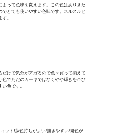
によって色味を変えます。この色はありきた
のでとても使いやすい色味です。スルスルと
ます。
るだけで気分がアガるので色々買って揃えて
う色でただのカーキではなくやや輝きを帯び
すい色です。
ィット感/色持ちがよい/描きやすい/発色が