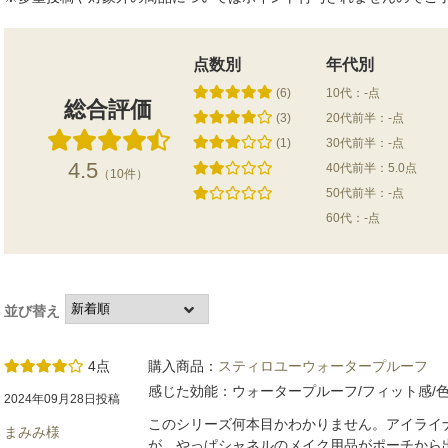
点数別
年代別
(6)
10代：-点
総合評価
(3)
20代前半：-点
(1)
30代前半：-点
4.5
40代前半：5.0点
（10件）
50代前半：-点
60代：-点
並び替え
4点
購入商品：
スティロユーウォータープルーフ
感じた効能：ウォータープルーフ/フィット感/
2024年09月28日投稿
このシリーズ何本目かわかりません。アイライ
まみみ様
が、やっぱシャネルのメイク用品がポーチから