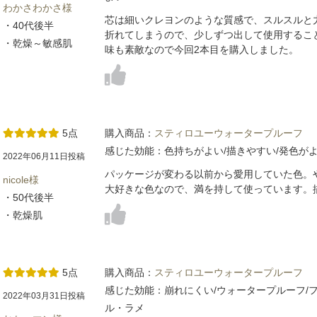
わかさわかさ様
芯は細いクレヨンのような質感で、スルスルと
・40代後半
折れてしまうので、少しずつ出して使用するこ
・乾燥～敏感肌
味も素敵なので今回2本目を購入しました。
5点
購入商品：
スティロユーウォータープルーフ
感じた効能：色持ちがよい/描きやすい/発色が
2022年06月11日投稿
パッケージが変わる以前から愛用していた色。
nicole様
大好きな色なので、満を持して使っています。
・50代後半
・乾燥肌
5点
購入商品：
スティロユーウォータープルーフ
感じた効能：崩れにくい/ウォータープルーフ/フ
2022年03月31日投稿
ル・ラメ