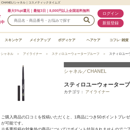
HANEL/シャネル｜コスメティックタイムズ
最大5%pt還元｜最短3日｜8,000円以上全国送料無料
ログイン
ド
売中
新規登録
スキンケア
メイクアップ
ボディケア
ヘアケア
コフレ･雑貨
＞
シャネル
＞
アイライナー
＞
スティロユーウォータープルーフ
＞
スティロユー
シャネル／CHANEL
スティロユーウォータープルー
カテゴリ：
アイライナー
ご購入商品の口コミを投稿いただくと、1商品につき50ポイントプレ
が可能です。
※多重投稿や対象外の商品についてはポイント付与されませんのでご