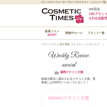
スティロユーウォータープルーフのクチコミ・レビュー一覧｜C
8/6現在
150ブラン
4,232点販
新着コスメ
開催中セール
ブランド一覧
8/5UP!
ブランドコスメ激安通販 コスメティックタイムズ
Weekly Review
award
週間クチコミ大賞
毎週火曜日に選出されるクチコミ大賞。受
賞者には300円クーポンプレゼント！
08/04のクチコミ大賞