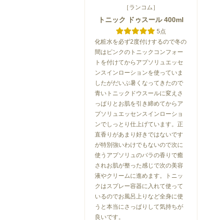
［ランコム］
トニック ドゥスール 400ml
5点
化粧水を必ず2度付けするので冬の
間はピンクのトニックコンフォー
トを付けてからアプソリュエッセ
ンスインローションを使っていま
したがだいぶ暑くなってきたので
青いトニックドウスールに変えさ
っぱりとお肌を引き締めてからア
プソリュエッセンスインローショ
ンでしっとり仕上げています。正
直香りがあまり好きではないです
が特別強いわけでもないので次に
使うアプソリュのバラの香りで癒
されお肌が整った感じで次の美容
液やクリームに進めます。トニッ
クはスプレー容器に入れて使って
いるのでお風呂上りなど全身に使
うと本当にさっぱりして気持ちが
良いです。