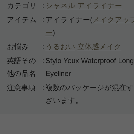
カテゴリ
:
シャネル アイライナー
アイテム
:
アイライナー(
メイクアッ
ー
)
お悩み
:
うるおい
立体感メイク
投稿日：2024年02月0
英語その
:
Stylo Yeux Waterproof Long
キャサリン 様
／40代
他の品名
Eyeliner
感じた効能：崩れにくい/フィット感/
注意事項
:
複数のパッケージが混在す
描きやすい
ざいます。
購入品：スティロユーウォータープ
購入色：36 プリュンヌ アンタンス
ペン先が太いので細く描きたい人に