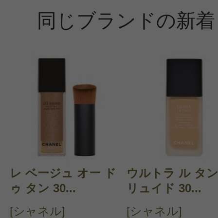
同じブランドの新着
んが、芯がとにかく柔らかいので肌
優しく、指でとんとんするとぼかし
ドウの代わりにもなりますのでグラ
をつけることもできます。が、柔ら
色か購入しましたがどれも折れやす
過ぎて戻す時に指で押し込むように
なくなります。せっかくいい品なの
善してもらいたいです。
レ ベージュ オー ド
ウルトラ ル タン
ゥ タン 30...
リュイド 30...
[シャネル]
[シャネル]