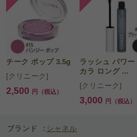
投稿日：2024年09月2
まみみ 様
／40代後半
感じた効能：ウォータープルーフ/フィ
ちがよい/描きやすい
購入品：スティロユーウォータープ
チーク ポップ 3.5g
ラッシュ パワー
購入色：943 ブラン アギャペ
カラ ロング ...
[クリニーク]
このシリーズ何本目かわかりません
[クリニーク]
2,500
ーは色んなメーカーのプチプラも使
円（税込）
3,000
円（税込）
っぱシャネルのメイク用品がポーチ
とアガるわけですよ、ウォータープ
にくいし、色味もすごくカッコいい
ブランド
:
シャネル
少し先が細いと描きやすいなぁと思