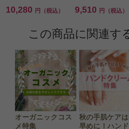
投稿日：2023年10月1
10,280
9,510
円（税込）
円（税込）
まみみ 様
／40代後半
この商品に関連す
感じた効能：フィット感/色持ちがよ
購入品：スティロユーウォータープ
購入色：56 カーキメタル
何本かリピートしています。黒より
くないアイライナーを探していまし
カーキなので秋や冬のファッション
り馴染みやすくて垢抜けた感じにな
オーガニックコス
秋の手肌ケアは
メ特集
早めに！ハンド.