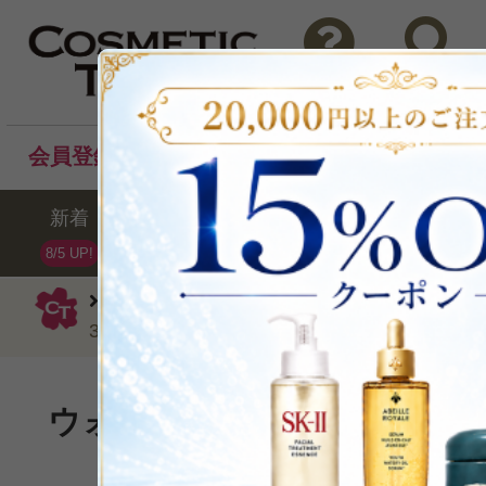
問い合わせ
検索
会員登録後のお買い物でポイントプレゼント！
新着
セール
ランキング
ブラ
8/5 UP!
シャネル
アイライナー
スティロユ
38 ブルー メタル0.3g
ウォータープルーフ加工のア
P可
再入荷
残り1点