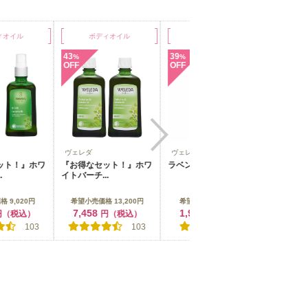
オイル
ボディオイル
ボディオイル
ボ
43
39
46
%
%
%
OFF
OFF
OFF
ヴェレダ
ヴェレダ
ヴェレダ
ト！』ホワ
『お得なセット！』ホワ
ラベンダーオイル
ヒッポフ
イトバーチ...
オイル
9,020円
希望小売価格 13,200円
希望小売価格 3,190円
希望小売価
7,458
1,920
2,37
（税込）
円（税込）
円（税込）
103
103
1