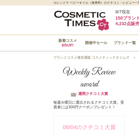
カレンドラ ベビーオイル（無香料）のクチコミ・レビュー一覧
8/7現在
150ブラン
4,232点販
新着コスメ
開催中セール
ブランド一覧
8/5UP!
ブランドコスメ激安通販 コスメティックタイムズ
Weekly Review
award
週間クチコミ大賞
毎週火曜日に選出されるクチコミ大賞。受
賞者には300円クーポンプレゼント！
08/04のクチコミ大賞