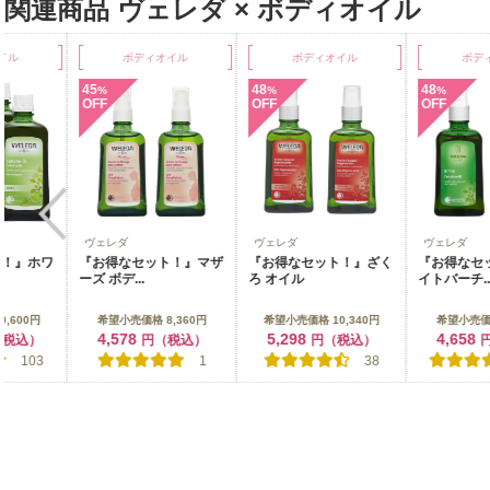
関連商品 ヴェレダ × ボディオイル
ル
ボディオイル
ボディオイル
ボディ
45
48
48
%
%
%
OFF
OFF
OFF
ヴェレダ
ヴェレダ
ヴェレダ
！』ホワ
『お得なセット！』マザ
『お得なセット！』ざく
『お得なセッ
ーズ ボデ...
ろ オイル
イトバーチ...
600円
希望小売価格 8,360円
希望小売価格 10,340円
希望小売価格 
4,578
5,298
4,658
税込）
円（税込）
円（税込）
円
103
1
38