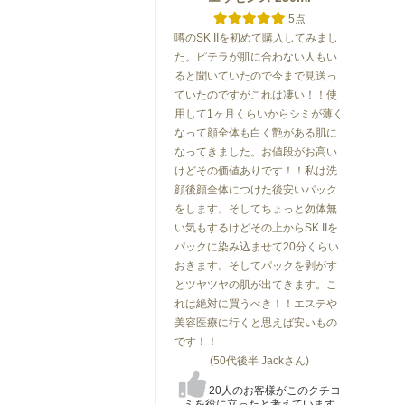
5点
噂のSK IIを初めて購入してみまし
た。ピテラが肌に合わない人もい
ると聞いていたので今まで見送っ
ていたのですがこれは凄い！！使
用して1ヶ月くらいからシミが薄く
なって顔全体も白く艶がある肌に
なってきました。お値段がお高い
けどその価値ありです！！私は洗
顔後顔全体につけた後安いパック
をします。そしてちょっと勿体無
い気もするけどその上からSK IIを
パックに染み込ませて20分くらい
おきます。そしてパックを剥がす
とツヤツヤの肌が出てきます。こ
れは絶対に買うべき！！エステや
美容医療に行くと思えば安いもの
です！！
(50代後半 Jackさん)
20人のお客様がこのクチコ
ミを役に立ったと考えています