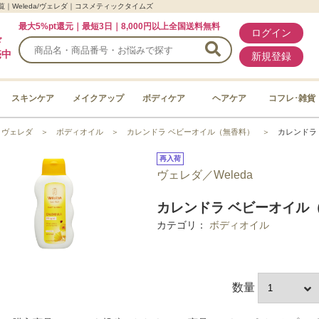
｜Weleda/ヴェレダ｜コスメティックタイムズ
最大5%pt還元｜最短3日｜8,000円以上全国送料無料
ログイン
ド
売中
新規登録
スキンケア
メイクアップ
ボディケア
ヘアケア
コフレ･雑貨
＞
ヴェレダ
＞
ボディオイル
＞
カレンドラ ベビーオイル（無香料）
＞
カレンドラ
再入荷
ヴェレダ／Weleda
カレンドラ ベビーオイル（無
カテゴリ：
ボディオイル
数量