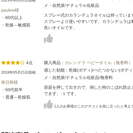
2023年08月01日投稿
メ・自然派/ナチュラル化粧品
pauline様
スプレー式のカランデュラオイルは持っていま
・60代以上
スプレーより使いやすいです。カランデュラは
・乾燥～敏感肌
良いオイルです。
4点
購入商品：
カレンドラ ベビーオイル（無香料）
感じた効能：乾燥(ボディ)/べたつかない(ボデ
2018年05月21日投稿
メ・自然派/ナチュラル化粧品/無香料
柊日和様
容器を押して出すので、倒した時のこぼれ防止
・50代前半
できず、-１です。
・普通～乾燥肌
1人のお客様がこのクチコミを役に立ったと考え