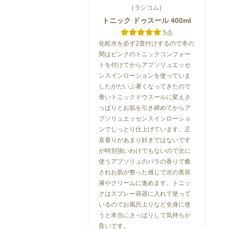
［ランコム］
トニック ドゥスール 400ml
5点
化粧水を必ず2度付けするので冬の
間はピンクのトニックコンフォー
トを付けてからアプソリュエッセ
ンスインローションを使っていま
したがだいぶ暑くなってきたので
青いトニックドウスールに変えさ
っぱりとお肌を引き締めてからア
プソリュエッセンスインローショ
ンでしっとり仕上げています。正
直香りがあまり好きではないです
が特別強いわけでもないので次に
使うアプソリュのバラの香りで癒
されお肌が整った感じで次の美容
液やクリームに進めます。トニッ
クはスプレー容器に入れて使って
いるのでお風呂上りなど全身に使
うと本当にさっぱりして気持ちが
良いです。