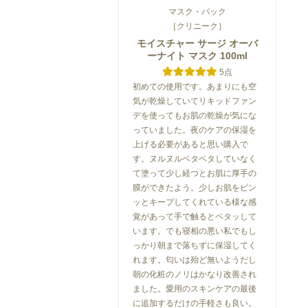
マスク・パック
［クリニーク］
ボディオイル
ボディオイル
ボディオイ
モイスチャー サージ オーバ
ーナイト マスク 100ml
47
45
44
%
%
%
OFF
OFF
OFF
5点
初めての使用です。あまりにも空
気が乾燥していてリキッドファン
デを使ってもお肌の乾燥が気にな
っていました。夜のケアの保湿を
上げる必要があると思い購入で
ヴェレダ
ヴェレダ
ヴェレダ
す。ヌルヌルベタベタしていなく
イル
ホワイトバーチ ボディ
カレンドラ マッサージ
『お得なセット
て塗って少し経つとお肌に厚手の
オイル
オイル（ポ...
イトバーチ...
膜ができたよう。少しお肌をピン
ッとキープしてくれている様な感
0円
希望小売価格 4,510円
希望小売価格 3,190円
希望小売価格 39,
2,380
1,740
22,150
）
円（税込）
円（税込）
円（
覚があって手で触るとペタッして
1
103
2
います。でも寝相の悪い私でもし
っかり朝まで落ちずに保湿してく
れます。匂いは殆ど無いようだし
朝の化粧のノリはかなり改善され
ました。愛用のスキンケアの最後
に追加するだけの手軽さも良い。