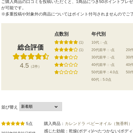
ご購入商品の口コミを投稿いただくと、1商品につき50ポイントプレ
が可能です。
※多重投稿や対象外の商品についてはポイント付与されませんのでご
点数別
年代別
(1)
10代：-点
総合評価
(1)
20代前半：-点
20
30代前半：-点
30
4.5
40代前半：-点
40
（2件）
50代前半：4.0点
50
60代：5.0点
並び替え
5点
購入商品：
カレンドラ ベビーオイル（無香料）
感じた効能：乾燥(ボディ)/べたつかない(ボデ