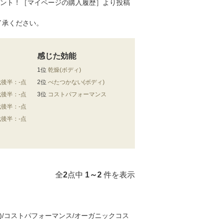
ゼント！［マイページの購入履歴］より投稿
了承ください。
感じた効能
1位
乾燥(ボディ)
代後半：-点
2位
べたつかない(ボディ)
代後半：-点
3位
コストパフォーマンス
代後半：-点
代後半：-点
全
2
点中
1～2
件を表示
ィ)/コストパフォーマンス/オーガニックコス