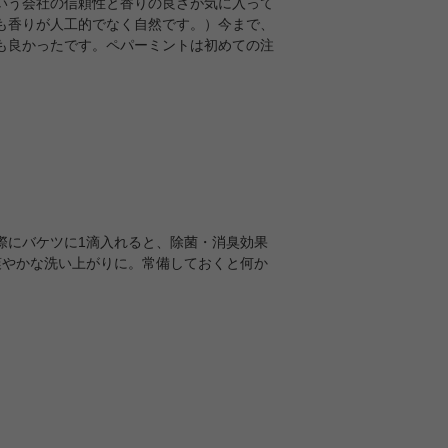
いう会社の信頼性と香りの良さが気に入って
も香りが人工的でなく自然です。）今まで、
も良かったです。ペパーミントは初めての注
際にバケツに1滴入れると、除菌・消臭効果
爽やかな洗い上がりに。常備しておくと何か