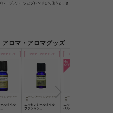
グレープフルーツとブレンドして使うと，さ
× アロマ・アロマグッズ
ロマグッズ
アロマ・アロマグッズ
アロマ・アロマグッズ
アロマ
4
%
OFF
ドレメディー
ニールズヤードレメディー
ニールズヤードレメディー
ニールズヤ
ズ
ズ
ズ
ルオイル
エッセンシャルオイル
エッセンシャルオイル
アロマパル
フランキン...
ベルガモッ...