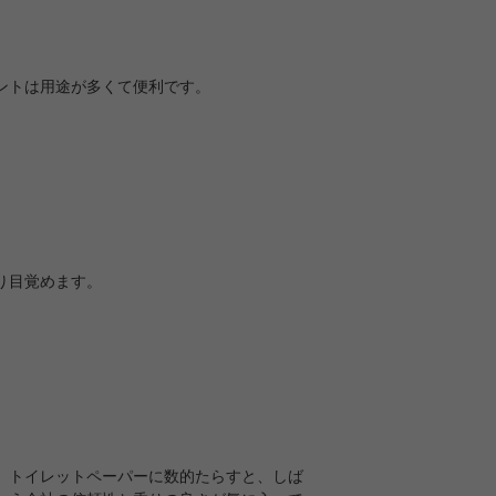
ントは用途が多くて便利です。
り目覚めます。
。トイレットペーパーに数的たらすと、しば