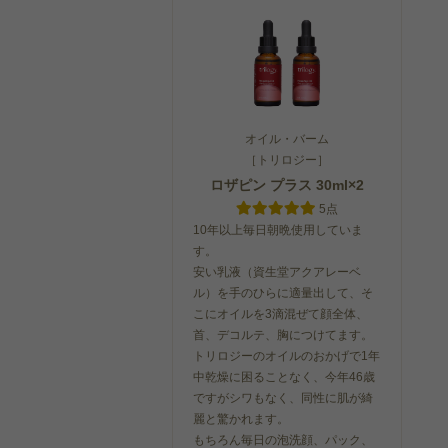
オイル・バーム
［トリロジー］
ロザピン プラス 30ml×2
5点
10年以上毎日朝晩使用していま
す。
安い乳液（資生堂アクアレーベ
ル）を手のひらに適量出して、そ
こにオイルを3滴混ぜて顔全体、
首、デコルテ、胸につけてます。
トリロジーのオイルのおかげで1年
中乾燥に困ることなく、今年46歳
ですがシワもなく、同性に肌が綺
麗と驚かれます。
もちろん毎日の泡洗顔、パック、