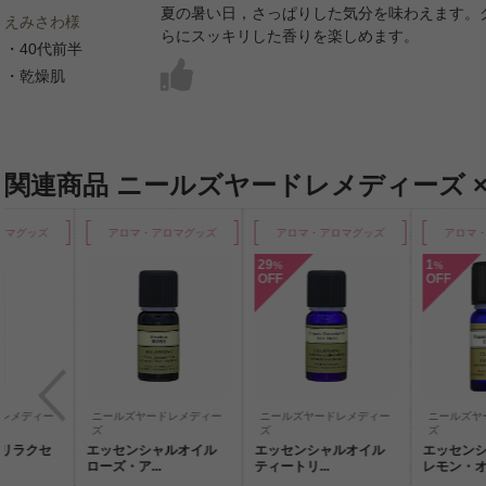
夏の暑い日，さっぱりした気分を味わえます。
えみさわ様
らにスッキリした香りを楽しめます。
・40代前半
・乾燥肌
関連商品 ニールズヤードレメディーズ 
グッズ
アロマ・アロマグッズ
アロマ・アロマグッズ
アロマ・ア
29
1
%
%
OFF
OFF
メディー
ニールズヤードレメディー
ニールズヤードレメディー
ニールズヤー
ズ
ズ
ズ
ラクセ
エッセンシャルオイル
エッセンシャルオイル
エッセンシャ
ローズ・ア...
ティートリ...
レモン・オ...