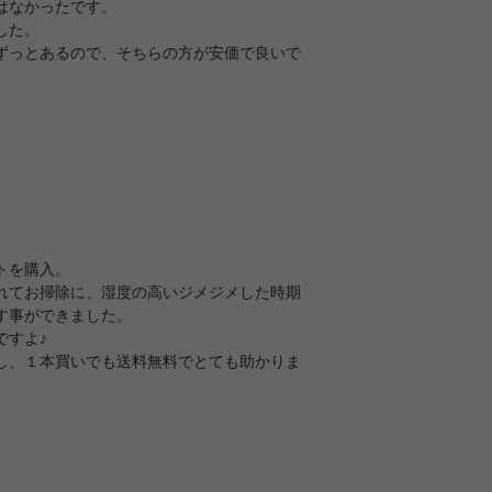
はなかったです。
した。
ずっとあるので、そちらの方が安価で良いで
トを購入。
れてお掃除に、湿度の高いジメジメした時期
す事ができました。
ですよ♪
し、１本買いでも送料無料でとても助かりま