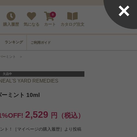
×
0
購入履歴
気になる
カート
カタログ注文
ランキング
ご利用ガイド
パーミント
＞
欠品中
'S YARD REMEDIES
ミント 10ml
2,529
1%OFF!
円（税込）
ゼント！［マイページの購入履歴］より投稿