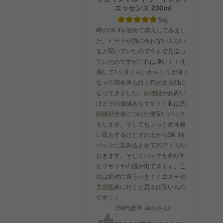
エッセンス 230ml
5点
噂のSK IIを初めて購入してみまし
た。ピテラが肌に合わない人もい
ると聞いていたので今まで見送っ
ていたのですがこれは凄い！！使
用して1ヶ月くらいからシミが薄く
なって顔全体も白く艶がある肌に
なってきました。お値段がお高い
けどその価値ありです！！私は洗
ッズ
アロマ・アロマグッズ
アロマ・アロマグッズ
アロマ・アロマ
顔後顔全体につけた後安いパック
21
18
%
%
をします。そしてちょっと勿体無
OFF
OFF
い気もするけどその上からSK IIを
パックに染み込ませて20分くらい
おきます。そしてパックを剥がす
とツヤツヤの肌が出てきます。こ
れは絶対に買うべき！！エステや
美容医療に行くと思えば安いもの
ィー
ニールズヤードレメディー
ニールズヤードレメディー
ニールズヤードレ
です！！
ズ
ズ
ズ
イル
エッセンシャルオイル
アロマパルス ナイトタ
アロマパルス リ
(50代後半 Jackさん)
ゼラニウム...
イム
ーション