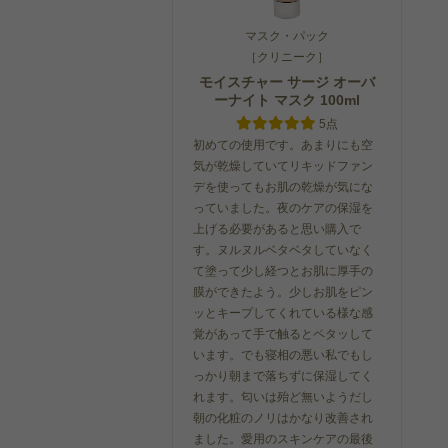
マスク・パック
［クリニーク］
モイスチャー サージ オーバ
ーナイト マスク 100ml
5点
初めての使用です。あまりにも空
気が乾燥していてリキッドファン
デを使ってもお肌の乾燥が気にな
っていました。夜のケアの保湿を
上げる必要があると思い購入で
す。ヌルヌルベタベタしていなく
て塗って少し経つとお肌に厚手の
膜ができたよう。少しお肌をピン
ッとキープしてくれている様な感
覚があって手で触るとペタッして
います。でも寝相の悪い私でもし
っかり朝まで落ちずに保湿してく
れます。匂いは殆ど無いようだし
朝の化粧のノリはかなり改善され
ました。愛用のスキンケアの最後