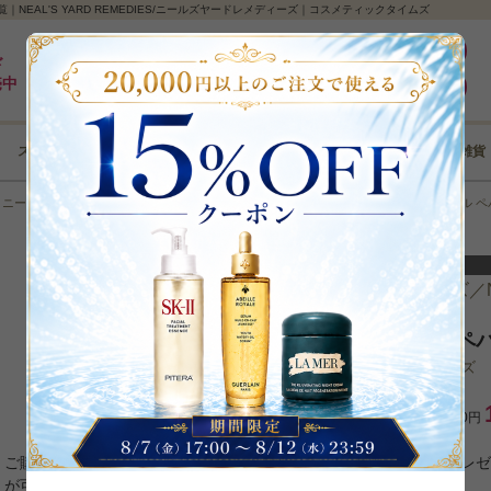
EAL'S YARD REMEDIES/ニールズヤードレメディーズ｜コスメティックタイムズ
最大5%pt還元｜最短3日｜8,000円以上全国送料無料
ログイン
ド
売中
新規登録
スキンケア
メイクアップ
ボディケア
ヘアケア
コフレ･雑貨
＞
ニールズヤードレメディーズ
＞
アロマ・アロマグッズ
＞
エッセンシャルオイル ペ
ニールズヤードレメディーズ／NEAL
エッセンシャルオイル ペパー
カテゴリ：
アロマ・アロマグッズ
希望小売価格：2,530円
ご購入商品の口コミを投稿いただくと、1商品につき50ポイントプレ
が可能です。