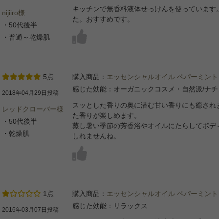
キッチンで無香料液体せっけんを使っています
nijiiro様
た。おすすめです。
・50代後半
・普通～乾燥肌
5点
購入商品：
エッセンシャルオイル ペパーミント
感じた効能：オーガニックコスメ・自然派/ナ
2018年04月29日投稿
スッとした香りの奥に潜む甘い香りにも癒され
レッドクローバー様
た香りが楽しめます。
・50代後半
蒸し暑い季節の芳香浴やオイルにたらしてボデ
・乾燥肌
しれませんね。
1点
購入商品：
エッセンシャルオイル ペパーミント
感じた効能：リラックス
2016年03月07日投稿