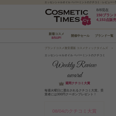
エッセンシャルオイル ペパーミントのクチコミ・レビュー一覧｜N
8/8現在
150ブラン
4,153点販
新着コスメ
開催中セール
ブランド一覧
8/5UP!
ブランドコスメ激安通販 コスメティックタイムズ
エッセンシャルオイル ペパーミントのクチコミ
Weekly Review
award
週間クチコミ大賞
毎週火曜日に選出されるクチコミ大賞。受
賞者には300円クーポンプレゼント！
08/04のクチコミ大賞