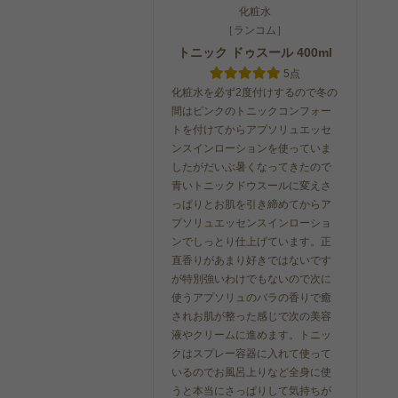
化粧水
［ランコム］
トニック ドゥスール 400ml
5点
化粧水を必ず2度付けするので冬の
間はピンクのトニックコンフォー
トを付けてからアプソリュエッセ
ンスインローションを使っていま
したがだいぶ暑くなってきたので
青いトニックドウスールに変えさ
っぱりとお肌を引き締めてからア
プソリュエッセンスインローショ
ンでしっとり仕上げています。正
直香りがあまり好きではないです
が特別強いわけでもないので次に
使うアプソリュのバラの香りで癒
されお肌が整った感じで次の美容
液やクリームに進めます。トニッ
クはスプレー容器に入れて使って
いるのでお風呂上りなど全身に使
うと本当にさっぱりして気持ちが