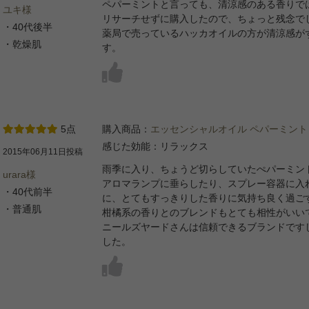
ペパーミントと言っても、清涼感のある香りで
ユキ様
リサーチせずに購入したので、ちょっと残念で
・40代後半
薬局で売っているハッカオイルの方が清涼感が
・乾燥肌
す。
5点
購入商品：
エッセンシャルオイル ペパーミント
感じた効能：リラックス
2015年06月11日投稿
雨季に入り、ちょうど切らしていたぺパーミン
urara様
アロマランプに垂らしたり、スプレー容器に入
・40代前半
に、とてもすっきりした香りに気持ち良く過ご
・普通肌
柑橘系の香りとのブレンドもとても相性がいい
ニールズヤードさんは信頼できるブランドです
した。