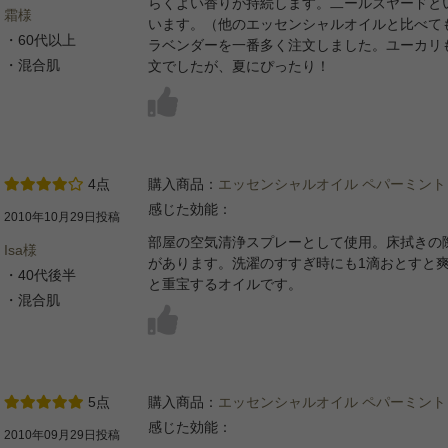
らくよい香りが持続します。二ールズヤードと
霜様
います。（他のエッセンシャルオイルと比べて
・60代以上
ラベンダーを一番多く注文しました。ユーカリ
・混合肌
文でしたが、夏にぴったり！
4点
購入商品：
エッセンシャルオイル ペパーミント
感じた効能：
2010年10月29日投稿
部屋の空気清浄スプレーとして使用。床拭きの
Isa様
があります。洗濯のすすぎ時にも1滴おとすと
・40代後半
と重宝するオイルです。
・混合肌
5点
購入商品：
エッセンシャルオイル ペパーミント
感じた効能：
2010年09月29日投稿