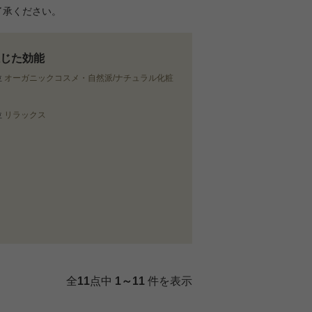
了承ください。
じた効能
位
オーガニックコスメ・自然派/ナチュラル化粧
位
リラックス
全
11
点中
1～11
件を表示