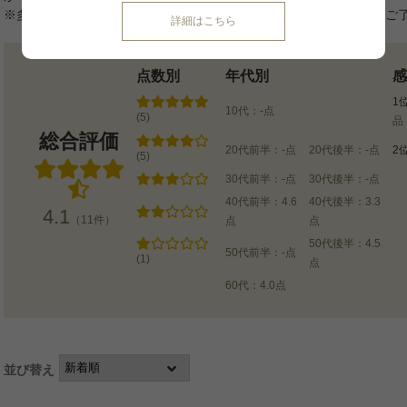
※多重投稿や対象外の商品についてはポイント付与されませんのでご
詳細はこちら
点数別
年代別
感
1
10代：-点
(5)
品
総合評価
20代前半：-点
20代後半：-点
2
(5)
30代前半：-点
30代後半：-点
40代前半：4.6
40代後半：3.3
4.1
（11件）
点
点
50代後半：4.5
50代前半：-点
(1)
点
60代：4.0点
並び替え