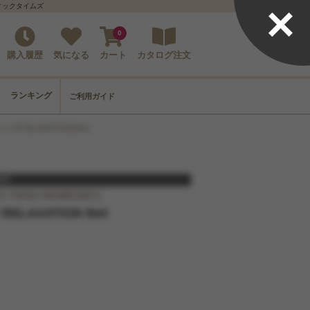
×
ティックタイムズ
0
購入履歴
気になる
カート
カタログ注文
ランキング
ご利用ガイド
 RELAXATION)(9ml)
品中
ARD REMEDIES
LAXATION 9ml