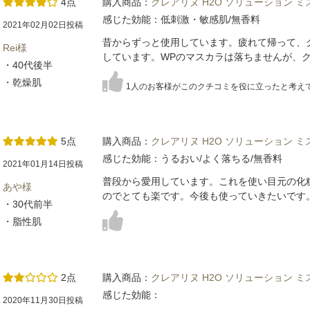
4点
購入商品：
クレアリヌ H2O ソリューション 
感じた効能：低刺激・敏感肌/無香料
2021年02月02日投稿
昔からずっと使用しています。疲れて帰って、
Rei様
しています。WPのマスカラは落ちませんが、
・40代後半
・乾燥肌
1人のお客様がこのクチコミを役に立ったと考え
5点
購入商品：
クレアリヌ H2O ソリューション 
感じた効能：うるおい/よく落ちる/無香料
2021年01月14日投稿
普段から愛用しています。これを使い目元の化
あや様
のでとても楽です。今後も使っていきたいです
・30代前半
・脂性肌
2点
購入商品：
クレアリヌ H2O ソリューション 
感じた効能：
2020年11月30日投稿