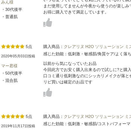
みん様
まだ使用してませんが今夜から使うのが楽しみ
・30代後半
お得に購入できて満足しています。
・普通肌
5点
購入商品：
クレアリヌ H2O ソリューション 
感じた効能：低刺激・敏感肌/角質ケア/よく落
2020年05月03日投稿
以前から気になっていたお品
マー君様
今回此方でお安く購入出来るので試しに?と購
・50代後半
口コミ通り低刺激なのにシッカリメイクが落と
・混合肌
リピ買いは確定のお品です
5点
購入商品：
クレアリヌ H2O ソリューション 
感じた効能：低刺激・敏感肌/コストパフォーマ
2019年11月17日投稿