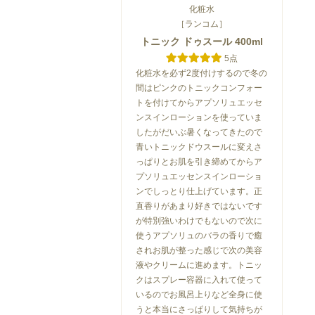
化粧水
［ランコム］
トニック ドゥスール 400ml
5点
化粧水を必ず2度付けするので冬の
間はピンクのトニックコンフォー
トを付けてからアプソリュエッセ
ンスインローションを使っていま
したがだいぶ暑くなってきたので
青いトニックドウスールに変えさ
っぱりとお肌を引き締めてからア
プソリュエッセンスインローショ
ンでしっとり仕上げています。正
直香りがあまり好きではないです
が特別強いわけでもないので次に
使うアプソリュのバラの香りで癒
されお肌が整った感じで次の美容
液やクリームに進めます。トニッ
クはスプレー容器に入れて使って
いるのでお風呂上りなど全身に使
うと本当にさっぱりして気持ちが