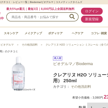
のクチコミ・レビュー一覧｜Bioderma/ビオデルマ｜コスメティックタイムズ
最大5%pt還元｜最短3日｜8,000円以上全国送料無料
ログイン
ド
売中
新規登録
スキンケア
メイクアップ
ボディケア
ヘアケア
コフレ･雑貨
＞
ビオデルマ
＞
その他洗顔料
＞
クレアリヌ H2O ソリューション ミスレール（全て
肌用）のクチコミ
再入荷
ビオデルマ／Bioderma
クレアリヌ H2O ソリュ
用） 250ml
カテゴリ：
その他洗顔料
2
希望小売価格：3,080円
数量