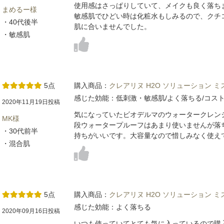
使用感はさっぱりしていて、メイクも良く落ち
まめるー様
敏感肌でひどい時は化粧水もしみるので、クチ
・40代後半
肌に合いませんでした。
・敏感肌
5点
購入商品：
クレアリヌ H2O ソリューション 
感じた効能：低刺激・敏感肌/よく落ちる/コス
2020年11月19日投稿
気になっていたビオデルマのウォータークレン
MK様
段ウォータープルーフはあまり使いませんが落
・30代前半
持ちがいいです。大容量なので惜しみなく使え
・混合肌
5点
購入商品：
クレアリヌ H2O ソリューション 
感じた効能：よく落ちる
2020年09月16日投稿
いつも使っていてとても気に入っているので購