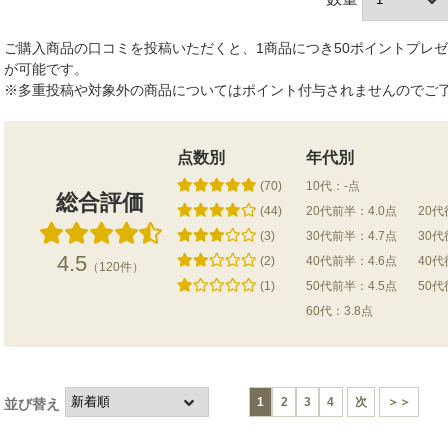
ご購入商品の口コミを投稿いただくと、1商品につき50ポイントプレ
が可能です。
※多重投稿や対象外の商品についてはポイント付与されませんのでご
点数別
年代別
(70)
10代：-点
総合評価
(44)
20代前半：4.0点
20代
(3)
30代前半：4.7点
30代
4.5
(2)
40代前半：4.6点
40代
（120件）
(1)
50代前半：4.5点
50代
60代：3.8点
1
2
3
4
次
＞＞
並び替え