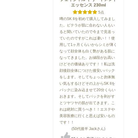
エッセンス 230ml
5点
噂のSK IIを初めて購入してみまし
た。ピテラが肌に合わない人もい
ると聞いていたので今まで見送っ
ていたのですがこれは凄い！！使
用して1ヶ月くらいからシミが薄く
なって顔全体も白く艶がある肌に
なってきました。お値段がお高い
けどその価値ありです！！私は洗
顔後顔全体につけた後安いパック
をします。そしてちょっと勿体無
い気もするけどその上からSK IIを
パックに染み込ませて20分くらい
おきます。そしてパックを剥がす
とツヤツヤの肌が出てきます。こ
れは絶対に買うべき！！エステや
美容医療に行くと思えば安いもの
です！！
(50代後半 Jackさん)