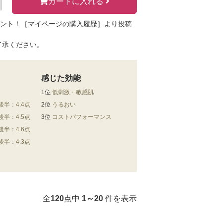
カートに入れる
ゼント！［マイページの購入履歴］より投稿
了承ください。
感じた効能
1位
低刺激・敏感肌
後半：4.4点
2位
うるおい
後半：4.5点
3位
コストパフォーマンス
後半：4.6点
後半：4.3点
全
120
点中
1～20
件を表示