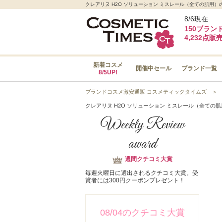
クレアリヌ H2O ソリューション ミスレール（全ての肌用）
8/6現在
150ブラン
4,232点販
新着コスメ
開催中セール
ブランド一覧
8/5UP!
ブランドコスメ激安通販 コスメティックタイムズ
クレアリヌ H2O ソリューション ミスレール（全ての
Weekly Review
award
週間クチコミ大賞
毎週火曜日に選出されるクチコミ大賞。受
賞者には300円クーポンプレゼント！
08/04のクチコミ大賞