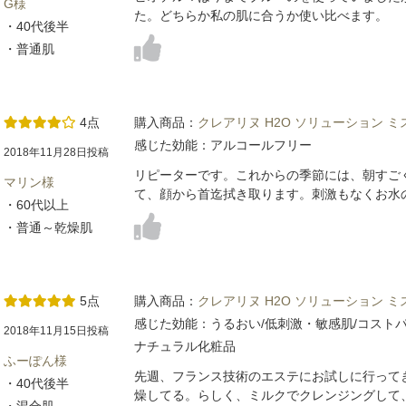
G様
た。どちらか私の肌に合うか使い比べます。
・40代後半
・普通肌
4点
購入商品：
クレアリヌ H2O ソリューション 
感じた効能：アルコールフリー
2018年11月28日投稿
リピーターです。これからの季節には、朝すご
マリン様
て、顔から首迄拭き取ります。刺激もなくお水
・60代以上
・普通～乾燥肌
5点
購入商品：
クレアリヌ H2O ソリューション 
感じた効能：うるおい/低刺激・敏感肌/コスト
2018年11月15日投稿
ナチュラル化粧品
ふーぽん様
先週、フランス技術のエステにお試しに行って
・40代後半
燥してる。らしく、ミルクでクレンジングして