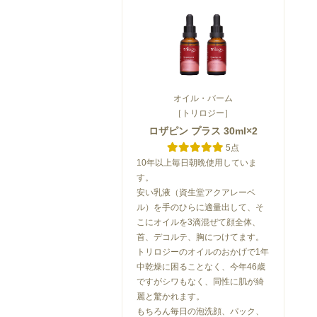
オイル・バーム
［トリロジー］
ロザピン プラス 30ml×2
5点
10年以上毎日朝晩使用していま
す。
安い乳液（資生堂アクアレーベ
ル）を手のひらに適量出して、そ
こにオイルを3滴混ぜて顔全体、
首、デコルテ、胸につけてます。
トリロジーのオイルのおかげで1年
中乾燥に困ることなく、今年46歳
ですがシワもなく、同性に肌が綺
麗と驚かれます。
もちろん毎日の泡洗顔、パック、