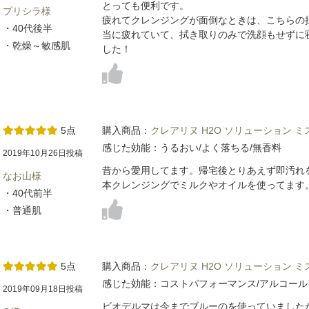
とっても便利です。
プリシラ様
疲れてクレンジングが面倒なときは、こちらの
・40代後半
当に疲れていて、拭き取りのみで洗顔もせずに
・乾燥～敏感肌
した！
5点
購入商品：
クレアリヌ H2O ソリューション 
感じた効能：うるおい/よく落ちる/無香料
2019年10月26日投稿
昔から愛用してます。帰宅後とりあえず即汚れ
なお山様
本クレンジングでミルクやオイルを使ってます
・40代前半
・普通肌
5点
購入商品：
クレアリヌ H2O ソリューション 
感じた効能：コストパフォーマンス/アルコール
2019年09月18日投稿
ビオデルマは今までブルーのを使っていました