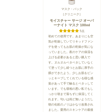
マスク・パック
［クリニーク］
モイスチャー サージ オーバ
ーナイト マスク 100ml
5点
初めての使用です。あまりにも空
気が乾燥していてリキッドファン
デを使ってもお肌の乾燥が気にな
っていました。夜のケアの保湿を
上げる必要があると思い購入で
す。ヌルヌルベタベタしていなく
て塗って少し経つとお肌に厚手の
膜ができたよう。少しお肌をピン
ッとキープしてくれている様な感
覚があって手で触るとペタッして
います。でも寝相の悪い私でもし
っかり朝まで落ちずに保湿してく
れます。匂いは殆ど無いようだし
朝の化粧のノリはかなり改善され
ました。愛用のスキンケアの最後