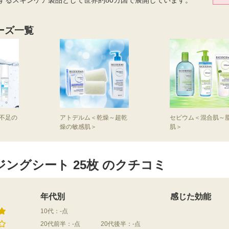
リーズ一覧
不足の
アトデルム＜乾燥～超乾
セビウム＜混合肌～
燥の敏感肌＞
肌＞
ジングシート 25枚 のクチコミ
年代別
感じた効能
10代：-点
20代前半：-点
20代後半：-点