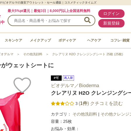
ビオデルマ/ビオデルマの激安アウトレット・セール通販｜コスメティックタイムズ
最大5%pt還元｜最短3日｜8,000円以上全国送料無料
ログイン
ド
売中
新規登録
スキンケア
メイクアップ
ボディケア
ヘアケア
コフレ･雑貨
ビオデルマ
＞
その他洗顔料
＞
クレアリヌ H2O クレンジングシート 25枚 (25枚)
ーがウェットシートに
P可
再入荷
ビオデルマ／Bioderma
クレアリヌ H2O クレンジングシート
(
1件
) クチコミを読む
3
カテゴリ：
その他洗顔料
|
その他クレンジ
容量：25枚
お悩み・効果：