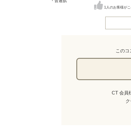
・普通肌
1人のお客様が
このコ
CT 会
ク