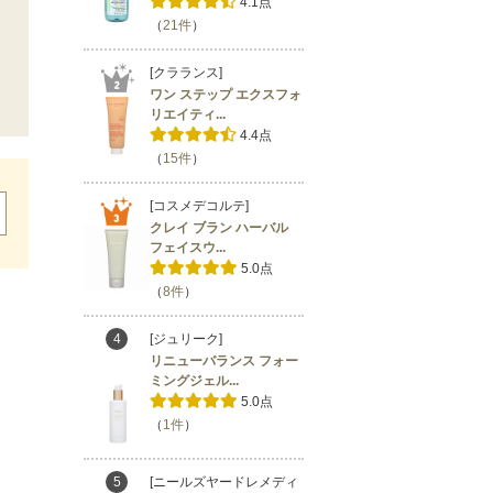
4.1点
（
21件
）
[クラランス]
ワン ステップ エクスフォ
リエイティ...
4.4点
（
15件
）
[コスメデコルテ]
クレイ ブラン ハーバル
フェイスウ...
5.0点
（
8件
）
4
[ジュリーク]
リニューバランス フォー
ミングジェル...
5.0点
（
1件
）
5
[ニールズヤードレメディ