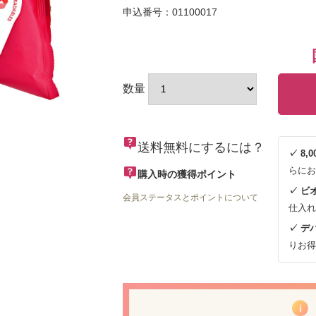
申込番号：01100017
数量
送料無料にするには？
✓ 8
らにお
購入時の獲得ポイント
✓ ビ
会員ステータスとポイントについて
仕入れ
✓ デ
りお得