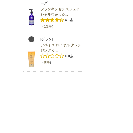
ーズ]
フランキンセンスフェイ
シャルウォッシ...
4.6点
（
13件
）
6
[ゲラン]
アベイユ ロイヤル クレン
ジング ケ...
0.0点
（
0件
）