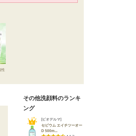
脂性
その他洗顔料のランキ
ング
[ビオデルマ]
セビウム エイチツーオー
D 500m...