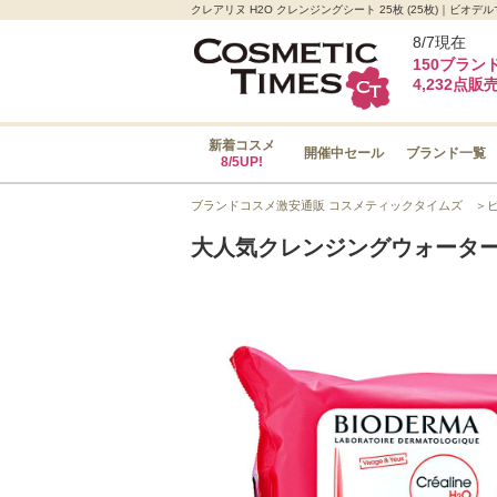
クレアリヌ H2O クレンジングシート 25枚 (25枚)｜
8/7現在
150ブラン
4,232点販
新着コスメ
開催中セール
ブランド一覧
8/5UP!
ブランドコスメ激安通販 コスメティックタイムズ
＞
大人気クレンジングウォータ