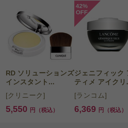
42
%
OFF
このコスメのレビューを書いて
クチコミを投稿する
RD ソリューションズ
CT 会員様は、
マイページの「購
ジェニフィック 
インスタント...
ティメ アイクリ..
らクチコミ投稿すると1 商品につ
[クリニーク]
[ランコム]
ントプレゼント！
5,550
6,369
円（税込）
円（税込）