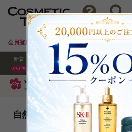
問い合わせ
検索
会員登録後のお買い物でポイントプレゼント！
新着
セール
ランキング
ブラ
8/5 UP!
イヴ・サンローラン
ファンデーション
チ グロウパクトB2012g
自然な輝きを引き出すファン
P可