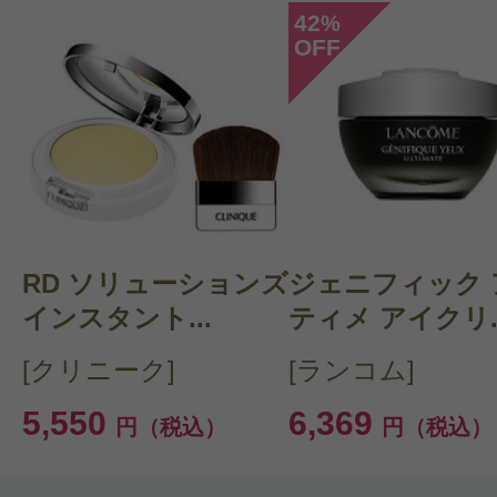
42
%
OFF
このコスメのレビューを書いて
クチコミを投稿する
RD ソリューションズ
CT 会員様は、
マイページの「購
ジェニフィック 
インスタント...
ティメ アイクリ..
らクチコミ投稿すると1 商品につ
[クリニーク]
[ランコム]
ントプレゼント！
5,550
6,369
円（税込）
円（税込）