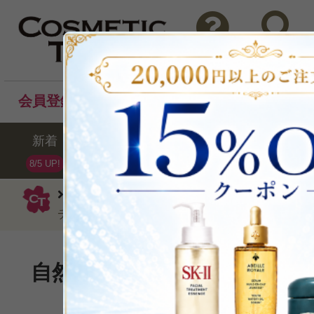
問い合わせ
検索
会員登録後のお買い物でポイントプレゼント！
新着
セール
ランキング
ブラ
8/5 UP!
イヴ・サンローラン
ファンデーション
チ グロウパクトB2012g
自然な輝きを引き出すファン
P可