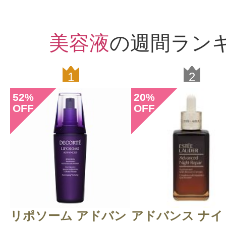
美容液
の週間ラン
1
2
52
20
%
%
OFF
OFF
リポソーム アドバン
アドバンス ナイ