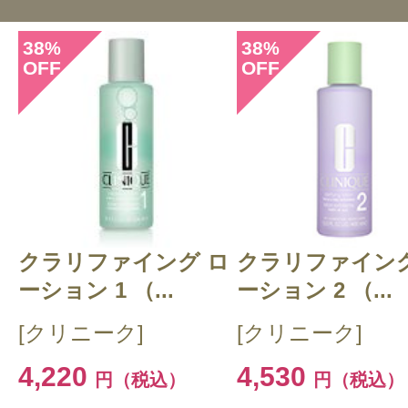
38
38
%
%
OFF
OFF
このコスメのレビューを書いて
クチコミを投稿する
クラリファイング ロ
CT 会員様は、
マイページの「購
クラリファイング
ーション 1 （...
ーション 2 （...
らクチコミ投稿すると1 商品につ
[クリニーク]
[クリニーク]
ントプレゼント！
4,220
4,530
円（税込）
円（税込）