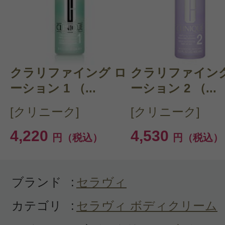
クチコミを投稿する
クラリファイング ロ
CT 会員様は、
マイページの「購
クラリファイング
ーション 1 （...
ーション 2 （...
らクチコミ投稿すると1 商品につ
[クリニーク]
[クリニーク]
ントプレゼント！
4,220
4,530
円（税込）
円（税込）
ブランド
:
セラヴィ
カテゴリ
:
セラヴィ ボディクリーム