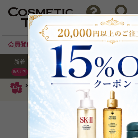
問い合わせ
検索
会員登録後のお買い物でポイントプレゼント！
新着
セール
ランキング
ブラ
8/5 UP!
セラヴィ
ボディクリーム
モイスチ
（ドライ/ベリードライ）177ml
軽やか保湿で潤い満
P可