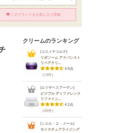
このブランドをお気に入り登録
クリームのランキング
チ
[コスメデコルテ]
リポソーム アドバンスト
リペアクリ...
4.6点
（
13件
）
[エリザベスアーデン]
ビジブル ディファレンス
リファイニ...
4.2点
（
45件
）
[シエル・エ・メール]
モイスチュアライジング