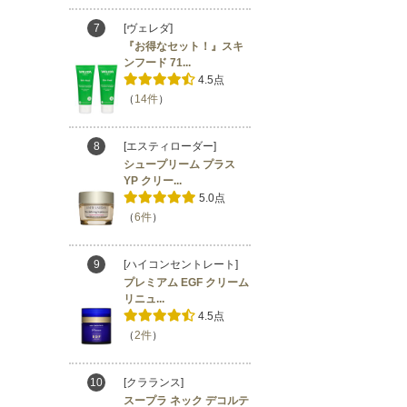
7
[ヴェレダ]
『お得なセット！』スキ
ンフード 71...
4.5点
（
14件
）
8
[エスティローダー]
シュープリーム プラス
YP クリー...
5.0点
（
6件
）
9
[ハイコンセントレート]
プレミアム EGF クリーム
リニュ...
4.5点
（
2件
）
10
[クラランス]
スープラ ネック デコルテ