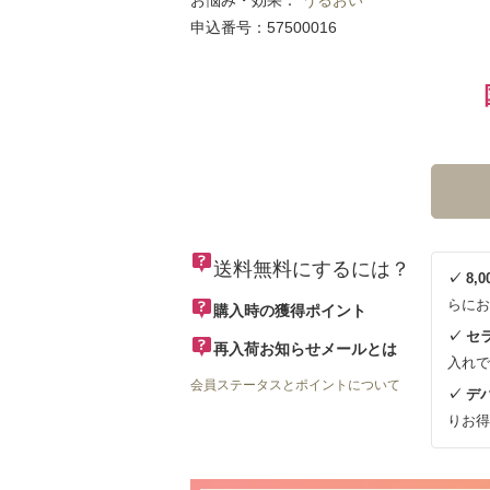
お悩み・効果：
うるおい
申込番号：57500016
送料無料にするには？
✓ 8
らにお
購入時の獲得ポイント
✓ セ
再入荷お知らせメールとは
入れで
会員ステータスとポイントについて
✓ デ
りお得