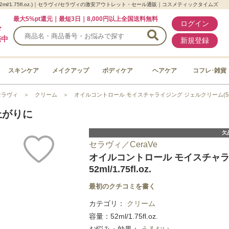
l/1.75fl.oz.)｜セラヴィ/セラヴィの激安アウトレット・セール通販｜コスメティックタイムズ
最大5%pt還元｜最短3日｜8,000円以上全国送料無料
ログイン
ド
売中
新規登録
スキンケア
メイクアップ
ボディケア
ヘアケア
コフレ･雑貨
セラヴィ
＞
クリーム
＞
オイルコントロール モイスチャライジング ジェルクリーム(52ml/1.
上がりに
欠
セラヴィ／CeraVe
オイルコントロール モイスチャラ
52ml/1.75fl.oz.
最初のクチコミを書く
カテゴリ：
クリーム
容量：52ml/1.75fl.oz.