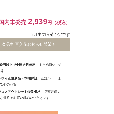
2,939
国内未発売
円（税込）
8月中旬入荷予定です
欠品中 再入荷お知らせ希望
,000円以上で全国送料無料
まとめ買いでさ
得！
ラヴィ正規新品・本物保証
正規ルート仕
安心の品質
パコスアウトレット特別価格
店頭定価よ
な価格でお買い求めいただけます