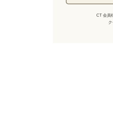
CT 会
ク