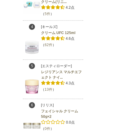
クリーム(リニ...
4.2点
（
5件
）
4
[キールズ]
クリーム UFC 125ml
4.6点
（
62件
）
5
[エスティローダー]
レジリアンス マルチエフ
ェクト ナイ...
4.3点
（
13件
）
6
[リリス]
フェイシャル クリーム
50g×2
0.0点
（
0件
）