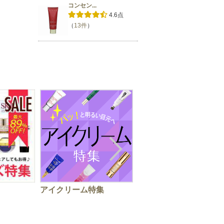
コンセン...
4.6点
（
13件
）
アイクリーム特集
秋の手肌ケアはお早め
に！ハンドクリーム特