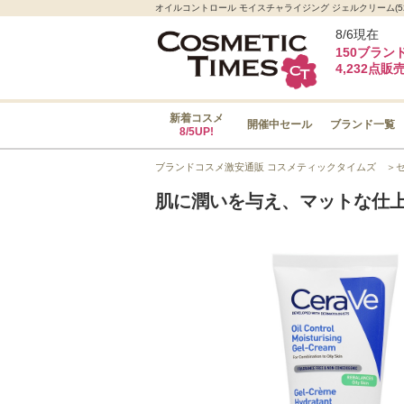
オイルコントロール モイスチャライジング ジェルクリーム(52m
8/6現在
150ブラン
4,232点販
新着コスメ
開催中セール
ブランド一覧
8/5UP!
ブランドコスメ激安通販 コスメティックタイムズ
＞
肌に潤いを与え、マットな仕