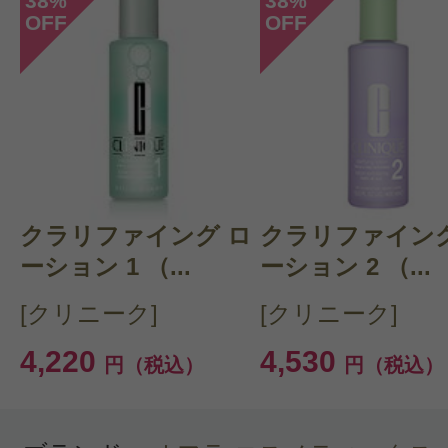
38
38
%
%
OFF
OFF
このコスメのレビューを書いて
クチコミを投稿する
クラリファイング ロ
CT 会員様は、
マイページの「購
クラリファイング
ーション 1 （...
ーション 2 （...
らクチコミ投稿すると1 商品につ
[クリニーク]
[クリニーク]
ントプレゼント！
4,220
4,530
円（税込）
円（税込）