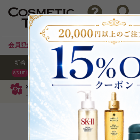
問い合わせ
検索
会員登録後のお買い物でポイントプレゼント！
新着
セール
ランキング
ブラ
8/5 UP!
オフラ コスメティックス
コンシーラー
イツ ハイライター#Milk & Cookies7g
多彩な光で立体感
P可
残り2点