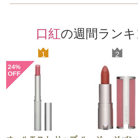
口紅
の週間ランキ
1
2
24
%
OFF