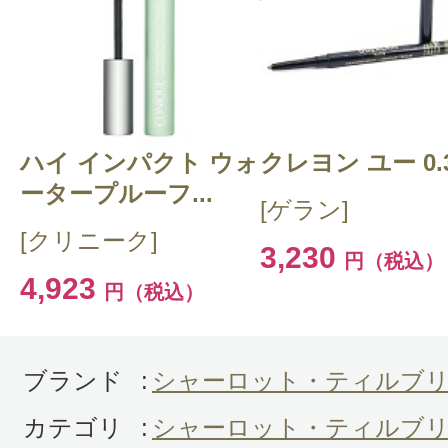
クチコミを投稿する
ハイ インパクト ウォ
CT 会員様は、
マイページの「購
クレヨン ユー 0.
ータープルーフ...
らクチコミ投稿すると1 商品につ
[ゲラン]
[クリニーク]
ントプレゼント！
3,230
円（税込）
4,923
円（税込）
ブランド
:
シャーロット・ティルブ
カテゴリ
:
シャーロット・ティルブリ