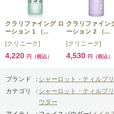
クチコミを投稿する
クラリファイング ロ
CT 会員様は、
マイページの「購
クラリファイング
ーション 1 （...
ーション 2 （...
らクチコミ投稿すると1 商品につ
[クリニーク]
[クリニーク]
ントプレゼント！
4,220
4,530
円（税込）
円（税込）
ブランド
:
シャーロット・ティルブ
カテゴリ
:
シャーロット・ティルブリ
ウダー
アイテム
:
フェイスパウダー(
メイク