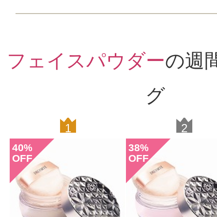
フェイスパウダー
の週
グ
1
2
40
38
%
%
OFF
OFF