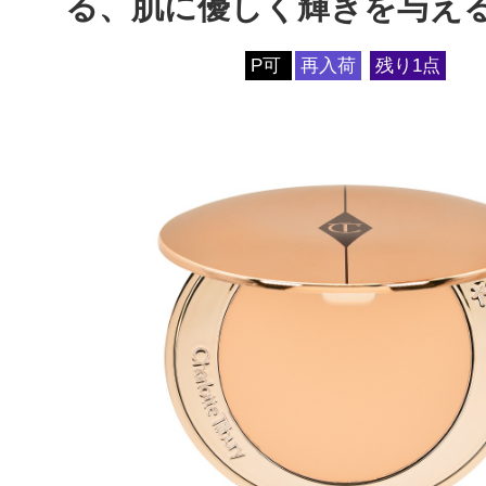
る、肌に優しく輝きを与え
P可
再入荷
残り1点