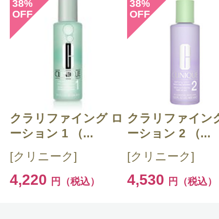
38
38
%
%
OFF
OFF
このコスメのレビューを書いて
クチコミを投稿する
クラリファイング ロ
CT 会員様は、
マイページの「購
クラリファイング
ーション 1 （...
ーション 2 （...
らクチコミ投稿すると1 商品につ
[クリニーク]
[クリニーク]
ントプレゼント！
4,220
4,530
円（税込）
円（税込）