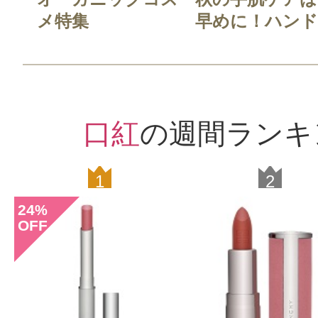
メ特集
早めに！ハンド.
口紅
の週間ランキ
1
2
24
%
OFF