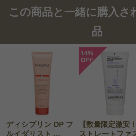
この商品のクチコミ
この商品と一緒に購入さ
24件のレビュー
品
総合評価：
4.7点
14
%
OFF
投稿日：2023年09月2
購入者 様
／40代前半
感じた効能：トリートメント効果/髪 
購入品：No.5 ボンドメンテナンス
ー
ディシプリン DP フ
【数量限定激安
ボンドスムーサーとボンディングオ
ルイダリスト ...
ストレートファ