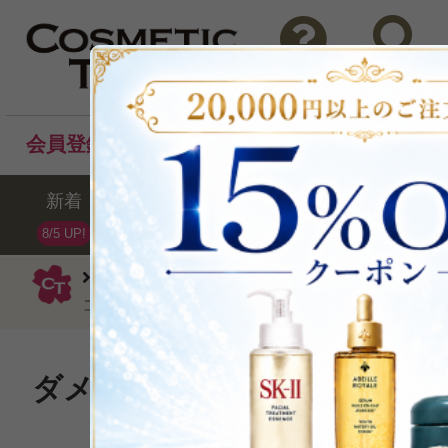
問い合わせ
検索
会員登録後のお買い物でポイントプレゼント！
新着
セール
ランキング
ブラ
8/5 UP!
オラプレックス
洗い流すタイプ
N
コンディショナー1000ml（サロンサイズ）
ダメージ補修力。毛髪耐力。
えるコンディショナ