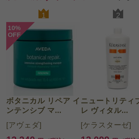
クチコミを投稿する
1
2
10
%
OFF
CT会員様は、
マイページの「購
らクチコミ投稿すると1 商品につき
ントプレゼント！
ボタニカル リペア イ
ニュートリティブ
ンテンシブ マ...
レ ヴィタル...
[アヴェダ]
[ケラスターゼ]