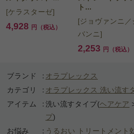
ト...
ったので、インバスも使ってみたく
[ケラスターゼ]
した。せっかちなので塗布してから
[ジョヴァンニ／
4,928
円（税込）
置くことができず、流すのが早かっ
バンニ]
動するような洗い上がりではなかっ
2,253
円（税込）
いお品だと思います。重すぎず軽す
りになりました。
ブランド
:
オラプレックス
カテゴリ
:
オラプレックス 洗い流す
アイテム
:
洗い流すタイプ(
ヘアケア
投稿日：2022年12月1
プ
)
Rose7 様
／40代前半
お悩み
:
うるおい
トリートメント