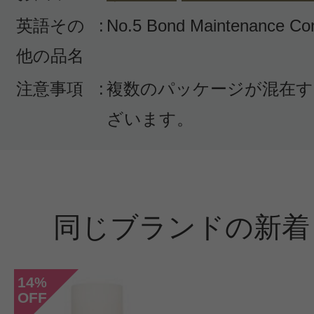
英語その
:
No.5 Bond Maintenance Con
感じた効能：カラーリングケア/さら
他の品名
フォーマンス/オーガニックコスメ・
ラル化粧品
注意事項
:
複数のパッケージが混在す
購入品：No.5 ボンドメンテナンス
ざいます。
ー
少量で泡立つのにヴィーガン使用で
です。なかなか減りません。
洗い上がりはサラサラなのにパサつ
同じブランドの新着
りません。香りも強すぎず良いです
ヘアカラー専門店で勧められて気に
14
%
ます。
OFF