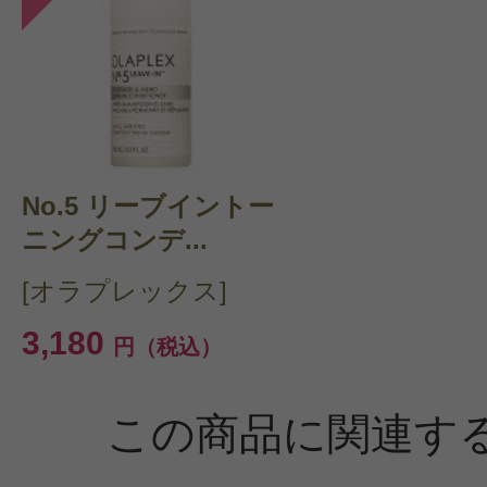
投稿日：2021年11月2
No.5 リーブイントー
ふみ 様
／40代前半
ニングコンデ...
感じた効能：髪 しっとり/セットキー
[オラプレックス]
ックコスメ・自然派/ナチュラル化粧
3,180
円（税込）
購入品：No.5 ボンドメンテナンス
ー
この商品に関連す
シャンプーとあわせて使い始めて1