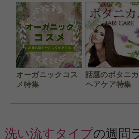
す。髪の艶感が変わったように感じ
分が良く、お世話になっている美容
付きもあり、今後も使い続けます。
オーガニックコス
話題のボタニ
メ特集
ヘアケア特集
すべての24件のクチコミを見
このコスメのレビューを書いて
洗い流すタイプ
の週間