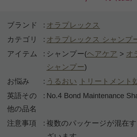
したが強すぎて髪がきゃぴきゃぴに
ンプーをボンドメンテナンスシャン
ブランド
:
オラプレックス
ました。やはり、使い心地が柔らか
カテゴリ
:
オラプレックス シャンプ
いのでこちらをリピートします。
アイテム
:
シャンプー(
ヘアケア
>
オ
役
シャンプー
)
お悩み
:
うるおい
トリートメント
英語その
:
No.4 Bond Maintenance S
投稿日：2024年02月1
他の品名
みい 様
／50代前半
注意事項
:
複数のパッケージが混在す
感じた効能：抜け毛予防/頭皮のエイジ
ざいます。