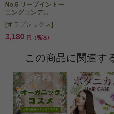
No.5 リーブイントー
ニングコンデ...
[オラプレックス]
投稿日：2023年04月0
3,180
ぴせ 様
／30代後半
円（税込）
感じた効能：リラックス/オーガニッ
この商品に関連す
派/ナチュラル化粧品
購入品：お得！No.4 ボンドメンテ
+No.5 ボンドメンテナンスコンディ
やっと届きました?人気なので、風
楽しみでぇす☆オラプレックスが良
ピートします！！！なるべく量の多