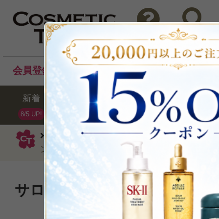
問い合わせ
検索
会員登録後のお買い物でポイントプレゼント！
新着
セール
ランキング
ブラ
8/5 UP!
オラプレックス
シャンプー
No.4
ンプー1000ml（サロンサイズ）
サロンの仕上がりの再現性と
ちでも！