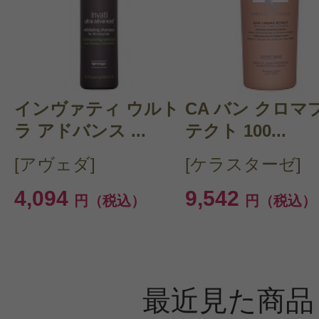
このコスメのレビューを書いて
クチコミを投稿する
インヴァティ ウルト
CA バン クロマ
ラ アドバンス ...
テクト 100...
CT会員様は、
マイページの「購
[アヴェダ]
[ケラスターゼ]
らクチコミ投稿すると1 商品につき
4,094
9,542
円（税込）
円（税込）
ントプレゼント！
最近見た商品