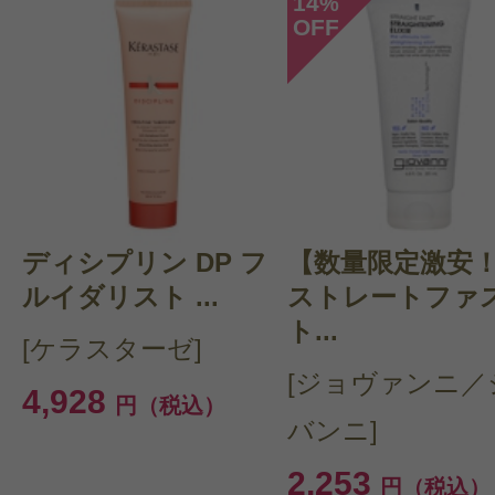
14
%
OFF
投稿日：2024年08月0
ハナヤギママ 様
／60
感じた効能：頭皮のエイジング/フケ
み/カラーリングケア/トリートメント
り/ボリュームダウン(ヘア)
ディシプリン DP フ
【数量限定激安
購入品：お得！No.4 ボンドメンテ
ルイダリスト ...
ストレートファ
+No.5 ボンドメンテナンスコンディ
ト...
[ケラスターゼ]
もう何年もこのシャンプー・トリー
[ジョヴァンニ／
4,928
円（税込）
っていましたが、暑くなりだした頃
バンニ]
きりしたほうが良いかな？と思いNO
2,253
円（税込）
ァイングのサロンサイズの方を買っ