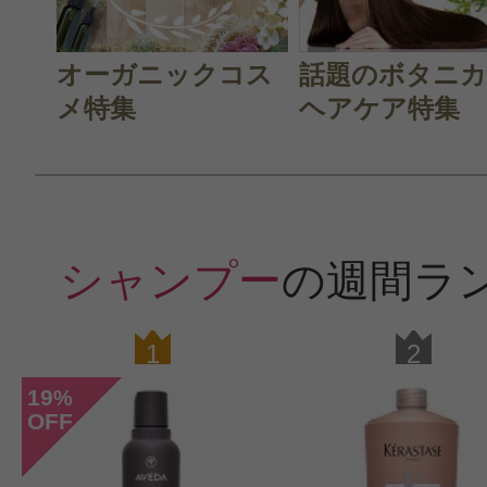
ずーと使うタイプなので、わざわざ
買いに行かなくても、楽なので良い
オーガニックコス
話題のボタニ
メ特集
ヘアケア特集
の地域は、田舎なので、オシャレな
で、コスメティックタイムズさんの
＼(^o^)／
シャンプー
の週間ラ
1
2
19
%
すべての21件のクチコミを見
OFF