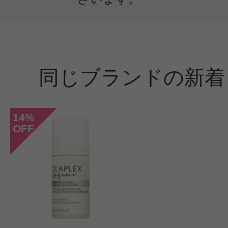
頭皮のかゆみ/さらさら/ボリュームアッ
ストパフォーマンス
購入品：No.4 ボンドメンテナンスシ
同じブランドの新着
ボトルが小さいと思いましたがシャ
なり濃いです。歯磨き粉位な感じで
量で泡立ちます。頭皮がすっきりす
14
%
OFF
に使うエッセンスが頭皮に浸透する
ます。私は髪が多くてクセがつきや
が、サラサラになりました。トリー
セットで使う方が良かったです。