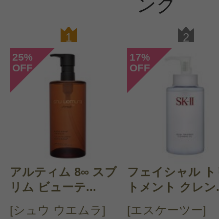
ング
すべての5件のクチコミを見る
1
2
25
17
%
%
OFF
OFF
このコスメのレビューを書いて
クチコミを投稿する
CT会員様は、
マイページの「購
アルティム 8∞ スブ
フェイシャル ト
リム ビューテ...
トメント クレン..
らクチコミ投稿すると1 商品につき
[シュウ ウエムラ]
[エスケーツー]
ントプレゼント！