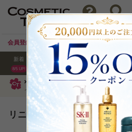
問い合わせ
検索
会員登録後のお買い物でポイントプレゼント！
新着
セール
ランキング
ブラ
8/5 UP!
スリー
オイルクレンジング
バラン
イル N185ml
リニューアル発売！ベストコ
レンジングオイル