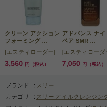
感じた効能：よく落ちる
購入品：バランシング クレンジング 
香りがよく、入浴中に癒されます。
クリーン アクション
アドバンス ナイ
オイルの質もよく、マッサージしな
フォーミング ...
ペア SMR ...
としできます。
[エスティローダー]
[エスティローダ
量が少なめなのが、惜しいです。
3,560
7,050
円（税込）
円（税込）
ブランド
:
スリー
カテゴリ
:
スリー オイルクレンジン
投稿日：2024年11月2