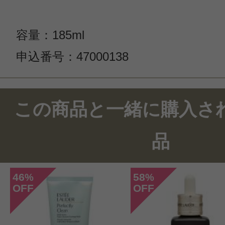
容量：185ml
申込番号：47000138
この商品のクチコミ
この商品と一緒に購入さ
5件のレビュー
品
総合評価：
4.6点
46
58
%
%
OFF
OFF
投稿日：2025年01月1
nicole 様
／50代後半