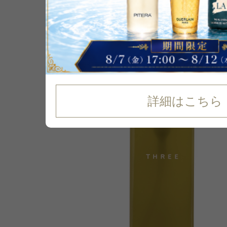
P可
残り1点
24
%
OFF
詳細はこちら