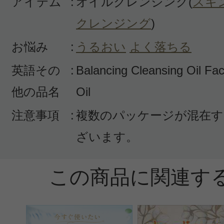
アイテム
:
オイルクレンジング(
スキ
nicole 様
／50代後半
クレンジング
)
感じた効能：よく落ちる/リラックス
お悩み
:
うるおい
よく落ちる
購入品：バランシング クレンジング 
英語その
:
Balancing Cleansing Oil Fac
香りがよく、メイクもよく落ちます
他の品名
Oil
お風呂の中で使えて、お湯で落とせ
注意事項
:
複数のパッケージが混在す
んです！
ざいます。
お店で購入するよりお安くて、お得
この商品に関連す