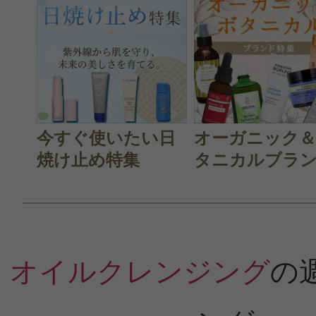
投稿日：2024年08月1
Paul 様
／60代以上
感じた効能：うるおい/低刺激・敏感肌
購入品：バランシング クレンジング 
今すぐ使いたい日
オーガニック
さらっとしているので頼りない感じ
焼け止め特集
タニカルブラン.
すが、実際はよく落ちます。
オイルなのにベタベタが他の商品み
らず、ちょうど良い感じです。
オイルクレンジング
の