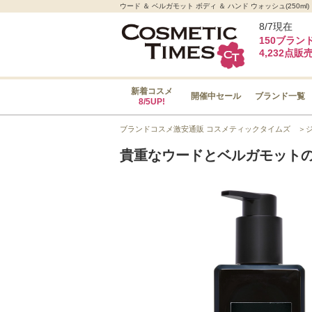
ウード ＆ ベルガモット ボディ ＆ ハンド ウォッシュ(2
8/7現在
150ブラン
4,232点販
新着コスメ
開催中セール
ブランド一覧
8/5UP!
ブランドコスメ激安通販 コスメティックタイムズ
＞
貴重なウードとベルガモット