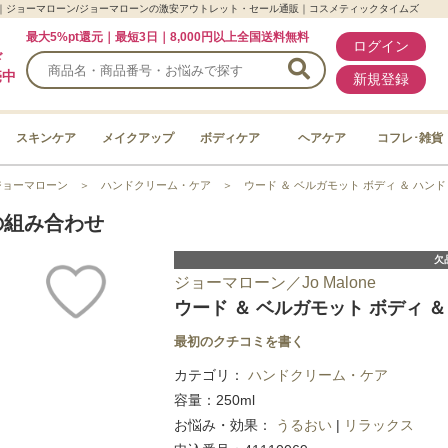
50ml)｜ジョーマローン/ジョーマローンの激安アウトレット・セール通販｜コスメティックタイムズ
最大5%pt還元｜最短3日｜8,000円以上全国送料無料
ログイン
ド
売中
新規登録
スキンケア
メイクアップ
ボディケア
ヘアケア
コフレ･雑貨
ジョーマローン
＞
ハンドクリーム・ケア
＞
ウード ＆ ベルガモット ボディ ＆ ハンド ウ
の組み合わせ
欠
ジョーマローン／Jo Malone
ウード ＆ ベルガモット ボディ ＆ 
最初のクチコミを書く
カテゴリ：
ハンドクリーム・ケア
容量：250ml
お悩み・効果：
うるおい
|
リラックス