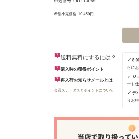
申込番号：41110069
希望小売価格: 10,450円
送料無料にするには？
✓ 8
らにお
購入時の獲得ポイント
✓ ジ
再入荷お知らせメールとは
ート仕
会員ステータスとポイントについて
✓ デ
りお得