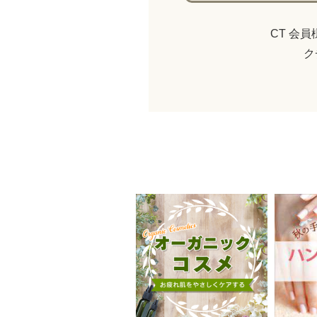
CT 会
ク