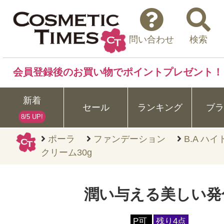
問い合わせ
検索
会員登録後のお買い物でポイントプレゼント！
新着
セール
ランキング
ブラ
8/5 UP!
ポーラ
ファンデーション
B.A ハ
クリーム30g
潤い与える美しい発
P可
残り4点