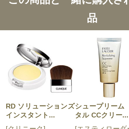
品
このコスメのレビューを書いて
クチコミを投稿する
RD ソリューションズ
CT 会員様は、
マイページの「購
シュープリーム 
インスタント...
タル CCクリー...
らクチコミ投稿すると1 商品につ
[クリニーク]
[エスティローダ