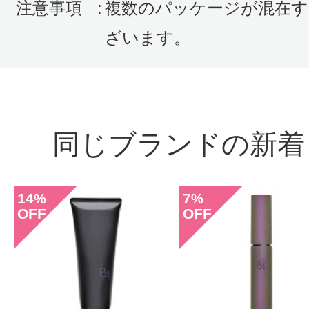
注意事項
:
複数のパッケージが混在す
ざいます。
同じブランドの新着
14
7
%
%
OFF
OFF